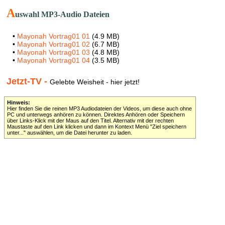
A
uswahl MP3-Audio Dateien
•
Mayonah Vortrag01 01
(4.9 MB)
•
Mayonah Vortrag01 02
(6.7 MB)
•
Mayonah Vortrag01 03
(4.8 MB)
•
Mayonah Vortrag01 04
(3.5 MB)
Jetzt-TV -
Gelebte Weisheit - hier jetzt!
Hinweis:
Hier finden Sie die reinen MP3 Audiodateien der Videos, um diese auch ohne
PC und unterwegs anhören zu können. Direktes Anhören oder Speichern
über Links-Klick mit der Maus auf den Titel. Alternativ mit der rechten
Maustaste auf den Link klicken und dann im Kontext Menü "Ziel speichern
unter..." auswählen, um die Datei herunter zu laden.