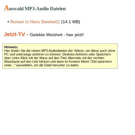
A
uswahl MP3-Audio Dateien
•
Romen Iv Hans Steinke01
(14.1 MB)
Jetzt-TV -
Gelebte Weisheit - hier jetzt!
Hinweis:
Hier finden Sie die reinen MP3 Audiodateien der Videos, um diese auch ohne
PC und unterwegs anhören zu können. Direktes Anhören oder Speichern
über Links-Klick mit der Maus auf den Titel. Alternativ mit der rechten
Maustaste auf den Link klicken und dann im Kontext Menü "Ziel speichern
unter..." auswählen, um die Datei herunter zu laden.