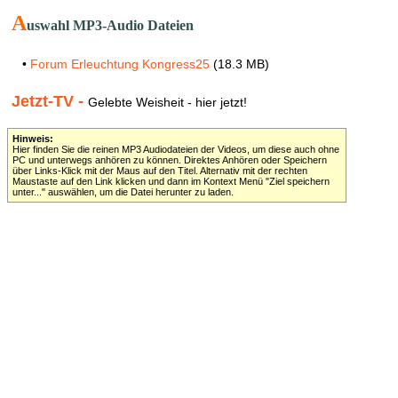
A
uswahl MP3-Audio Dateien
•
Forum Erleuchtung Kongress25
(18.3 MB)
Jetzt-TV -
Gelebte Weisheit - hier jetzt!
Hinweis:
Hier finden Sie die reinen MP3 Audiodateien der Videos, um diese auch ohne
PC und unterwegs anhören zu können. Direktes Anhören oder Speichern
über Links-Klick mit der Maus auf den Titel. Alternativ mit der rechten
Maustaste auf den Link klicken und dann im Kontext Menü "Ziel speichern
unter..." auswählen, um die Datei herunter zu laden.