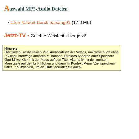
A
uswahl MP3-Audio Dateien
•
Ellen Kalwait-Borck Satsang01
(17.8 MB)
Jetzt-TV -
Gelebte Weisheit - hier jetzt!
Hinweis:
Hier finden Sie die reinen MP3 Audiodateien der Videos, um diese auch ohne
PC und unterwegs anhören zu können. Direktes Anhören oder Speichern
über Links-Klick mit der Maus auf den Titel. Alternativ mit der rechten
Maustaste auf den Link klicken und dann im Kontext Menü "Ziel speichern
unter..." auswählen, um die Datei herunter zu laden.