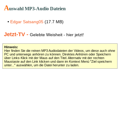
A
uswahl MP3-Audio Dateien
•
Edgar Satsang05
(17.7 MB)
Jetzt-TV -
Gelebte Weisheit - hier jetzt!
Hinweis:
Hier finden Sie die reinen MP3 Audiodateien der Videos, um diese auch ohne
PC und unterwegs anhören zu können. Direktes Anhören oder Speichern
über Links-Klick mit der Maus auf den Titel. Alternativ mit der rechten
Maustaste auf den Link klicken und dann im Kontext Menü "Ziel speichern
unter..." auswählen, um die Datei herunter zu laden.