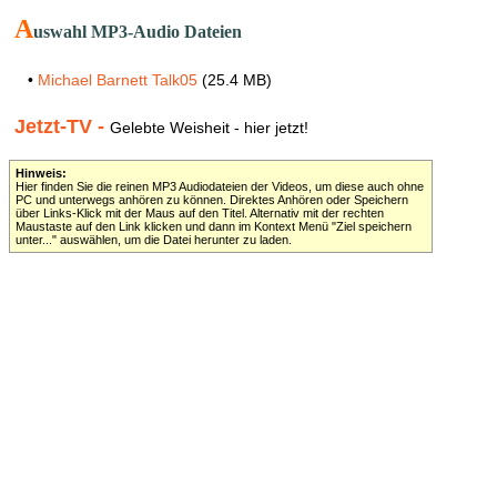
A
uswahl MP3-Audio Dateien
•
Michael Barnett Talk05
(25.4 MB)
Jetzt-TV -
Gelebte Weisheit - hier jetzt!
Hinweis:
Hier finden Sie die reinen MP3 Audiodateien der Videos, um diese auch ohne
PC und unterwegs anhören zu können. Direktes Anhören oder Speichern
über Links-Klick mit der Maus auf den Titel. Alternativ mit der rechten
Maustaste auf den Link klicken und dann im Kontext Menü "Ziel speichern
unter..." auswählen, um die Datei herunter zu laden.