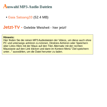
A
uswahl MP3-Audio Dateien
•
Gaia Satsang33
(52.4 MB)
Jetzt-TV -
Gelebte Weisheit - hier jetzt!
Hinweis:
Hier finden Sie die reinen MP3 Audiodateien der Videos, um diese auch ohne
PC und unterwegs anhören zu können. Direktes Anhören oder Speichern
über Links-Klick mit der Maus auf den Titel. Alternativ mit der rechten
Maustaste auf den Link klicken und dann im Kontext Menü "Ziel speichern
unter..." auswählen, um die Datei herunter zu laden.