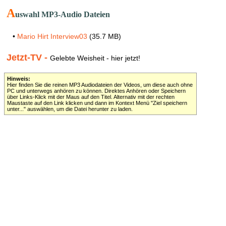
A
uswahl MP3-Audio Dateien
•
Mario Hirt Interview03
(35.7 MB)
Jetzt-TV -
Gelebte Weisheit - hier jetzt!
Hinweis:
Hier finden Sie die reinen MP3 Audiodateien der Videos, um diese auch ohne
PC und unterwegs anhören zu können. Direktes Anhören oder Speichern
über Links-Klick mit der Maus auf den Titel. Alternativ mit der rechten
Maustaste auf den Link klicken und dann im Kontext Menü "Ziel speichern
unter..." auswählen, um die Datei herunter zu laden.