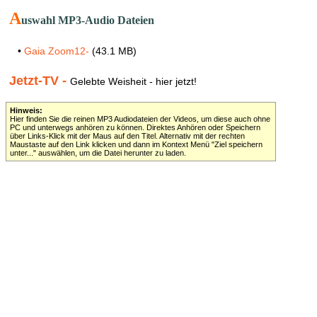
A
uswahl MP3-Audio Dateien
•
Gaia Zoom12-
(43.1 MB)
Jetzt-TV -
Gelebte Weisheit - hier jetzt!
Hinweis:
Hier finden Sie die reinen MP3 Audiodateien der Videos, um diese auch ohne
PC und unterwegs anhören zu können. Direktes Anhören oder Speichern
über Links-Klick mit der Maus auf den Titel. Alternativ mit der rechten
Maustaste auf den Link klicken und dann im Kontext Menü "Ziel speichern
unter..." auswählen, um die Datei herunter zu laden.