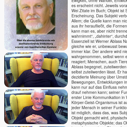
Ewigkeit, ohne Wandel, Entwic
es erscheint nicht. Jeweils vo
Verena Fleißner Egobuster
Wei Zitate im Buch; Objekt ist 
Verena Kamphausen
Erscheinung. Das Subjekt verb
Vincenzo Califano
Allem; die Quelle kann man ni
aus ihr heraufließt, die Forme
Vincenzo Kavod Altepost
kann man es, aber nicht trenne
Werner Meier
wahrnimmt“, „dahinter“, durchdr
Wilhelm Reich
Essenziell ist Werner Ablass 
gleiche wie er, unbewusst bewu
Willigis Jäger †
immer klar. Der andere wird ni
Wojtek Gorecki
wahrgenommen, selbst wenn er 
reagiert; Menschen, auch Tie
Wolfgang Kerschbaummayr
Ablass begegnet, zuteilwerden 
Yod †
selbst zuteilwerden lässt. Er ha
Yolande Duran-Serrano
dezidierte Meinung über Umst
Bewegungen, Entwicklungen in 
Yvonne Unger
kann nur auf das Einfluss nehm
Zanko
drauf nehmen kann; seiner Funk
erster Linie Kommunikation in 
Körper-Geist-Organismus ist a
jeder Mensch in seiner Funktio
ist möglich, dass das, was Subj
Objekt gemacht wird, physisch
metaphysische Objekte; das Obj