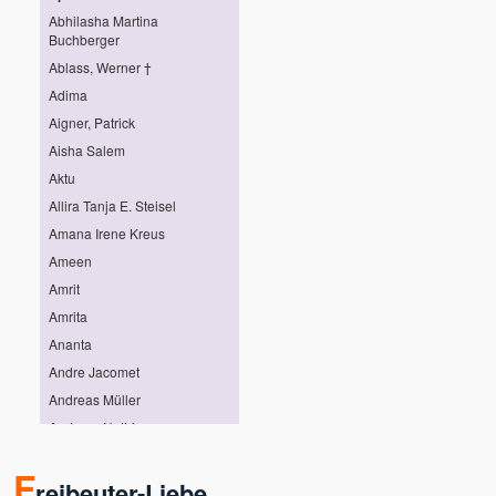
Abhilasha Martina
Buchberger
Ablass, Werner †
Adima
Aigner, Patrick
Aisha Salem
Aktu
Allira Tanja E. Steisel
Amana Irene Kreus
Ameen
Amrit
Amrita
Ananta
Andre Jacomet
Andreas Müller
Andreas Nothing
Andreas Pröhl
F
Andreas Stötter
reibeuter-Liebe