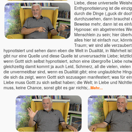
Liebe, diese universelle Weishe
Mahima
Enthypnotisierung ist die einzi
durch die Dinge („guck dir doch
Maitreya †
durchzusehen, dann brauchst 
Malou
Beweise mehr, dann ist es einfa
Mandakini
Hypnose: ein abgetrenntes We
Menschlein zu sein; hier überh
Manik
alles hier ist einfach nur, kön
Marc Stollreiter Herz-Prophet
Traum; wir sind alle verzaubert
hypnotisiert und sehen dann eben die Welt in Dualität, in Wahrheit ist
Marco Sein
gibt nur eine Quelle und diese Quelle ist unverursachte Liebe; letztlich
Marcus Powarzynski
wenn Gottt sich selbst hypnotisiert, schon eine übergroße Liebe not
Mari
gleichzeitig damit kommt ja auch Leid, Schmerz, all die vielen, viele
die unvermeidbar sind, wenn es Dualität gibt; eine unglaubliche Hing
Mari Nil †
die sich da zeigt, wenn Gottt sich sozusagen manifestiert; was für ei
Maria Anna Groß
Liebe muss Gottt zu sich selbst haben; die Welt; in Liebe und Nichtl
Maria Dott-Carmon
muss, keine Chance, sonst gibt es gar nichts;..
Mehr...
Marialma
Mariam Nour
Mariam Thomas Sura u.
Teresa Sura
Mariananda
Marie (Venu)