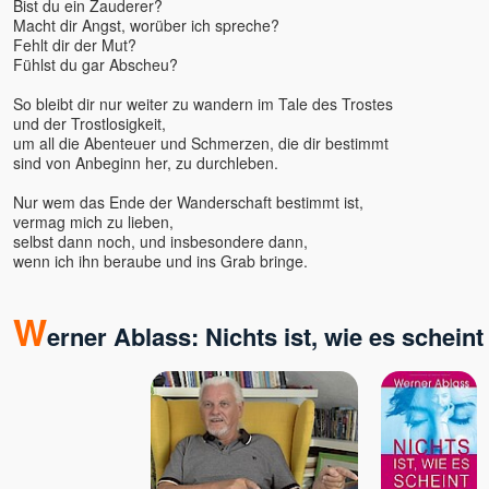
Bist du ein Zauderer?
Ellen Kalwait-Borck u.
Slobodan
Macht dir Angst, worüber ich spreche?
Fehlt dir der Mut?
Ellie Roozdar
Fühlst du gar Abscheu?
Ernst-Peter Flint
So bleibt dir nur weiter zu wandern im Tale des Trostes
Evelin Rosenfeld
und der Trostlosigkeit,
Florian Tathagata u. Julia
um all die Abenteuer und Schmerzen, die dir bestimmt
Schlosser
sind von Anbeginn her, zu durchleben.
Francis Lucille
Nur wem das Ende der Wanderschaft bestimmt ist,
Friederike Hemsath
vermag mich zu lieben,
Gabriele Rudolph
selbst dann noch, und insbesondere dann,
wenn ich ihn beraube und ins Grab bringe.
Gaia
Ganga Mira
Gangaji u. Eli
W
erner Ablass: Nichts ist, wie es scheint
geistreich
Bewusstseinsschule
Gerd Valentinelli
Gerhard Leon Laub
Gerhard Schrabal
Gopal