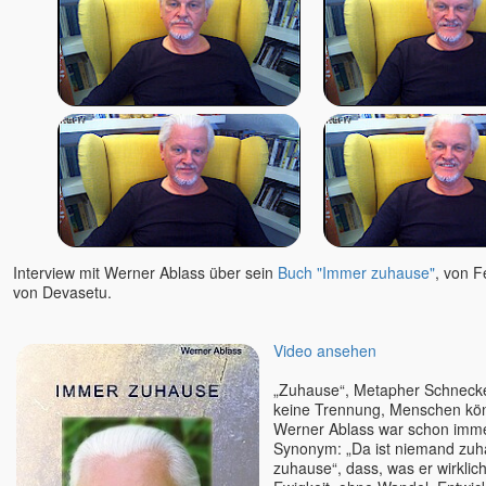
Teresa-Maria Sura
Thomas Herz
Thomas Karow
Thomas Mariam Sura u.
Teresa Sura
Tim Taxis
Tobias
Tony Parsons
Tony Samara
Torsten & Padma
Interview mit Werner Ablass über sein
Buch "Immer zuhause"
, von 
Tyohar
von Devasetu.
U. G. Krishnamurti
Unmani
Video ansehen
Uwe Lilienthal
„Zuhause“, Metapher Schnecke
Vanessa
keine Trennung, Menschen kö
Veeresh †
Werner Ablass war schon imm
Synonym: „Da ist niemand zuh
Veit Lindau
zuhause“, dass, was er wirklich
Venu (Marie)