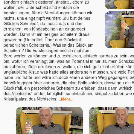
sondern einfach existieren, anstatt „leben“ zu
Rick Linchitz †
wollen; der Unterschied sind einfach die
Robert Adams
Vorstellungen, für die Vorstellungen können wir
nichts, uns eingeimpft wurden; „du bist deines
Roland und Ludmilla /
Glückes Schmied“, du musst das und das
Erleuchtungs-Kongresse
erreichen; von Kindesbeinen an eingeredet
Romen Banerjee
worden. Dann ist ein riesiges Scheitern draus
Romeo Kovcin
geworden (Untertitel: Über den Glücksfall
persönlichen Scheiterns.) Was ist das Glück am
Roland Engert
Scheitern? Die Vorstellungen endlich mal über
Ronny
Bord werfen zu können und zu existieren, einfach nur das zu sein, was
bin, wofür ich veranlagt bin, was an Potenzial in mir ist, mein Schicks
Ruth Parama
aufzuhören, Ziele erreichen zu wollen, die sich gar nicht erfüllen kö
Ryofu Pussel
unglaubliche Kist,e was hätte alles anders sein müssen, wie viele Fe
Saajid
habe und hätte und wäre ich doch einen anderen Weg gegangen; Se
Vorwürfe gegenüber anderen, die eine Rolle spielen; deswegen ein
Sabina Witzel
Glücksfall, ein persönliches Scheitern zu erleben, dass dann wirklich i
Sabine Kroiß
des Nichtseins“ endet; königlich, so einfach und simpel zu leben wie 
Kristallpalast des Nichtseins;...
Samarpan-Meditation
Mehr...
Samuel Hassan Hanna
Sascha A. Jaksic
Sathya Jens Marionette
Satyaa u. Pari