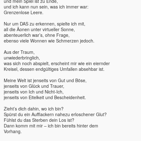
und mein Spiel ist zu Ende,
Daniel Rüger
und ich kann nun sein, was ich immer war:
Daniel Stötter
Grenzenlose Leere.
Daniela Schuchardt
Nur um DAS zu erkennen, spielte ich mit,
Deepak
all die Äonen unter virtueller Sonne,
abenteuerlich war’s, ohne Frage,
Deva Vanessa Van Echten
ebenso viele Wonnen wie Schmerzen jedoch.
Deva Satpriya
Devasetu - ORKASIS-
Aus der Traum,
Meditation
unwiederbringlich,
was sich noch abspielt, erscheint mir wie ein eiernder
Devi
Kreisel, dessen endgültiges Umfallen absehbar ist.
Dhyan Mikael
Dirk Hessel
Meine Welt ist jenseits von Gut und Böse,
jenseits von Glück und Trauer,
Dittmar Kruse
jenseits von Ich und Nicht-Ich,
Dolano
jenseits von Eitelkeit und Bescheidenheit.
Eckhart Tolle u. Kim Eng
Zieht’s dich dahin, wo ich bin?
Edgar OWK Hofer
Spürst du ein Aufflackern nahezu erloschener Glut?
Egobuster Verena Fleißner
Fühlst du das Sterben dein Los ist?
Dann komm mit mir – ich bin bereits hinter dem
Eli
Vorhang.
Elios