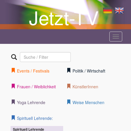
Jetzt-TV
Menü
anzeige
Events / Festivals
Politik / Wirtschaft
Frauen / Weiblichkeit
KünstlerInnen
Yoga Lehrende
Weise Menschen
Spirituell Lehrende:
Spirituell Lehrende