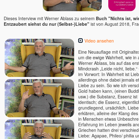
Grace
Gurpreet
Hajo Michels - Kongresse
Dieses Interview mit Werner Ablass zu seinem
Buch "Nichts ist, wi
Scheinheilig!
Entzaubert siehst du nur (Selbst-)Liebe"
ist von August 2018, Fr
Hans Steinke
Heinz Krug, Dr.
Video ansehen
Helmut Charam Knüchel
Eine Neuauflage mit Originaltex
HO
um die ewige Wahrheit, wie in 
Ian Wolstenholme
Werner Ablass, bis auf das er
Mindcrash „Leide nicht, liebe.
Ilan Stephani
im Vorwort: In Wahrheit ist Lieb
Ina Rudolph
allerdings ohne dabei jemals e
Indira
Liebe zu sein. So wie ich vers
Gold haben kann, (einen Budd
Isaac Shapiro
usw.) die Substanz, Essenz ist
Ivan Pietro
identisch; die Essenz, eigentlich
grundlegend, ursächlich. Lieb
Jac O'Keeffe
erklären, alleine der Klang des
Jayananda
in Menschen etwas Unbeschreib
Jeff Foster
Erfahrung im Leben jeweils and
Griechen hatten drei verschied
Jens Marionette
Liebe: Agapae, Phileo/ philia 