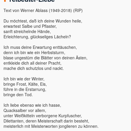
ANdy
Text von Werner Ablass (1949-2018) (RIP)
Angaangaq
Angelika Winklhofer
Du möchtest, daß ich deine Wunden heile,
erwartest Salbe und Pflaster,
Annette Kaiser
sanft streichelnde Hände,
Anssi
Erleichterung, glückseliges Lächeln?
Anushree
Ich muss deine Erwartung enttäuschen,
Arjuna
denn ich bin wie ein Herbststurm,
Arne Eckert
blase ungestüm die Blätter von deinen Ästen,
Artur
entkleide dich all deiner Pracht,
mache dich schutzlos und nackt.
Astamaya
Avinash u. Gyandeva
Ich bin wie der Winter,
bringe Frost, Kälte, Eis,
Bernie Prior
führe in die Erstarrung,
Bettina Hallifax
bringe den Tod.
Bewusstseinsschule
geistreich
Ich liebe ebenso wie ich hasse,
Quacksalber vor allem,
Bhashkar Perinchery
unter Weißkitteln verborgene Kurpfuscher,
Braum, Slyvia & Franz,
Dilettanten, deren Meisterschaft darin besteht,
Geistheilung nach Horst
meisterlich mit Meisterworten jonglieren zu können.
Krone