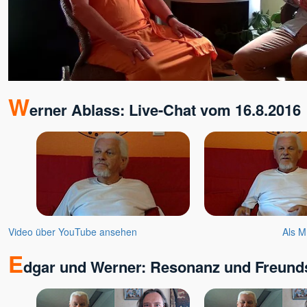
W
erner Ablass: Live-Chat vom 16.8.2016
Video über YouTube ansehen
Als M
E
dgar und Werner: Resonanz und Freund