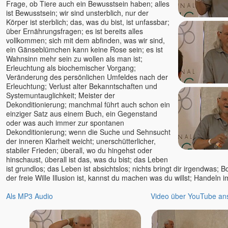
Frage, ob Tiere auch ein Bewusstsein haben; alles
ist Bewusstsein; wir sind unsterblich, nur der
Körper ist sterblich; das, was du bist, ist unfassbar;
über Ernährungsfragen; es ist bereits alles
vollkommen; sich mit dem abfinden, was wir sind,
ein Gänseblümchen kann keine Rose sein; es ist
Wahnsinn mehr sein zu wollen als man ist;
Erleuchtung als biochemischer Vorgang;
Veränderung des persönlichen Umfeldes nach der
Erleuchtung; Verlust alter Bekanntschaften und
Systemuntauglichkeit; Meister der
Dekonditionierung; manchmal führt auch schon ein
einziger Satz aus einem Buch, ein Gegenstand
oder was auch immer zur spontanen
Dekonditionierung; wenn die Suche und Sehnsucht
der inneren Klarheit weicht; unerschütterlicher,
stabiler Frieden; überall, wo du hingehst oder
hinschaust, überall ist das, was du bist; das Leben
ist grundlos; das Leben ist absichtslos; nichts bringt dir irgendwas; 
der freie Wille Illusion ist, kannst du machen was du willst; Handeln 
Als MP3 Audio
Video über YouTube an