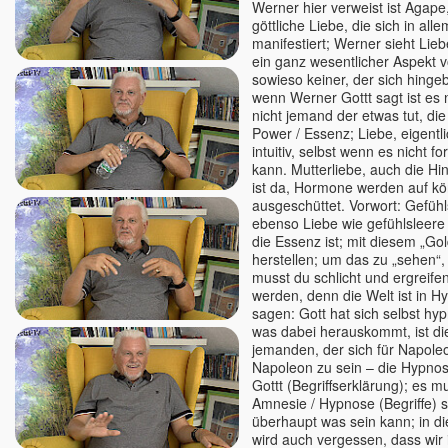
J. Krishnamurti
Werner hier verweist ist Agape
göttliche Liebe, die sich in alle
Jim Newman
manifestiert; Werner sieht Li
Jörg Wedereit
ein ganz wesentlicher Aspekt v
John David
sowieso keiner, der sich hinge
wenn Werner Gottt sagt ist es 
John de Ruiter
nicht jemand der etwas tut, di
Jürgen Hummes - die
Power / Essenz; Liebe, eigentl
Spirebos
intuitiv, selbst wenn es nicht f
Kareem & Pratibha
kann. Mutterliebe, auch die Hi
ist da, Hormone werden auf kö
Karim
ausgeschüttet. Vorwort: Gefühls
Karin Gerlach - Mayakarina
ebenso Liebe wie gefühlsleere 
die Essenz ist; mit diesem „Gol
Karl Renz
herstellen; um das zu „sehen“, 
Kevin
musst du schlicht und ergreifen
Kerstin Landwehr
werden, denn die Welt ist in 
sagen: Gott hat sich selbst hyp
Lena Giger
was dabei herauskommt, ist di
Lino Heimild
jemanden, der sich für Napoleo
Napoleon zu sein – die Hypnos
Lisa Cairns
Gottt (Begriffserklärung); es m
Ludmilla und Roland
Amnesie / Hypnose (Begriffe) s
Mada Dalian
überhaupt was sein kann; in 
wird auch vergessen, dass wir i
Madhukar