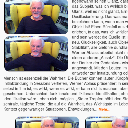
irgendwann seinen Glanz, dara
das Subjekt, was ich wirklich bi
Glanz, weil es nicht glänzt, Er
Desillusionierung: Das was ma
bezeichnen kann, wenn man we
Objekt ist! Einen Rückfall aus
erleben, in das, was ich wirkli
und sein werde; die Quelle ist 
neu, Glückseligkeit, auch Objek
Stabilität“, alle Gefühle durch
Werner Ablass arbeitet nicht mi
einen anderen „Ansatz“. Die Üb
der Denker der Gedanken- wir
angewandt. Mit den Leuten i
entweder zur Initialzündung od
Mensch ist essenziell die Wahrheit. Die Bücher können lauter „Knöpf
Initialzündung in Sessions vertiefen, Werner Ablass präsentiert in sei
selbst in ihm ist, es wirkt, wenn es wirkt; er kann nichts machen, abe
geschehen. Unterschied: funktionale und fiktionale Identifikation; ohn
Identifikation wäre Leben nicht möglich. „Steter Tropfen höhlt den Ste
zentrale, tägliche Texte, die auf die Wahrheit, das Wichtigste im Lebe
Kontext gegenwärtiger Situationen, Entwicklungen....
Mehr...