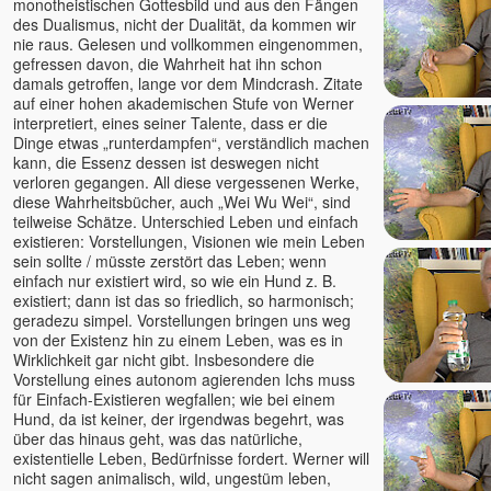
monotheistischen Gottesbild und aus den Fängen
Premananda / John David
des Dualismus, nicht der Dualität, da kommen wir
nie raus. Gelesen und vollkommen eingenommen,
Premdas
gefressen davon, die Wahrheit hat ihn schon
Premodaya
damals getroffen, lange vor dem Mindcrash. Zitate
auf einer hohen akademischen Stufe von Werner
Pyar
interpretiert, eines seiner Talente, dass er die
Ralf Heske
Dinge etwas „runterdampfen“, verständlich machen
Rama
kann, die Essenz dessen ist deswegen nicht
verloren gegangen. All diese vergessenen Werke,
Ramana Maharshi
diese Wahrheitsbücher, auch „Wei Wu Wei“, sind
Ramesh - Ronny
teilweise Schätze. Unterschied Leben und einfach
Ramesh Balsekar
existieren: Vorstellungen, Visionen wie mein Leben
sein sollte / müsste zerstört das Leben; wenn
Rani Kaluza
einfach nur existiert wird, so wie ein Hund z. B.
Rania
existiert; dann ist das so friedlich, so harmonisch;
geradezu simpel. Vorstellungen bringen uns weg
Ranjit Maharaj
von der Existenz hin zu einem Leben, was es in
Reimund Kästner
Wirklichkeit gar nicht gibt. Insbesondere die
Renate Ma Nishcala, jetzt:
Vorstellung eines autonom agierenden Ichs muss
Nishkàma
für Einfach-Existieren wegfallen; wie bei einem
Hund, da ist keiner, der irgendwas begehrt, was
Ria Panen Godesberg
über das hinaus geht, was das natürliche,
Richard Gruber
existentielle Leben, Bedürfnisse fordert. Werner will
nicht sagen animalisch, wild, ungestüm leben,
Richard Sylvester