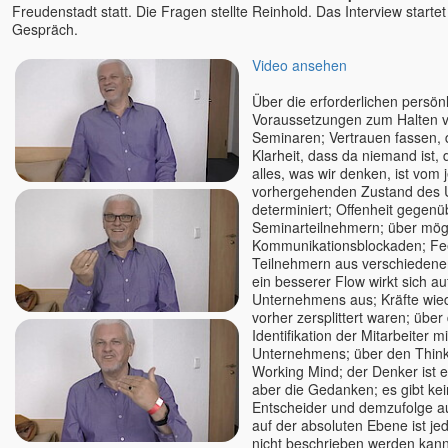
Freudenstadt statt. Die Fragen stellte Reinhold. Das Interview starte
Gespräch.
Video ansehen
Über die erforderlichen persön
Voraussetzungen zum Halten v
Seminaren; Vertrauen fassen, 
Klarheit, dass da niemand ist,
alles, was wir denken, ist vom 
vorhergehenden Zustand des 
determiniert; Offenheit gegen
Seminarteilnehmern; über mög
Kommunikationsblockaden; Fe
Teilnehmern aus verschiedenen
ein besserer Flow wirkt sich a
Unternehmens aus; Kräfte wied
vorher zersplittert waren; übe
Identifikation der Mitarbeiter m
Unternehmens; über den Think
Working Mind; der Denker ist ei
aber die Gedanken; es gibt ke
Entscheider und demzufolge au
auf der absoluten Ebene ist je
nicht beschrieben werden kan