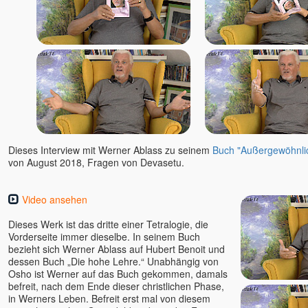
Nisargadatta
Nishkàma
Nishta
Nukunu
Olena
Oliver
Osho
Padma u. Torsten
Papaji
Dieses Interview mit Werner Ablass zu seinem
Buch "Außergewöhnli
von August 2018, Fragen von Devasetu.
Pari u. Satyaa
Philipp
Video ansehen
Paul Smit
Petra
Dieses Werk ist das dritte einer Tetralogie, die
Poraj, Alexander
Vorderseite immer dieselbe. In seinem Buch
bezieht sich Werner Ablass auf Hubert Benoit und
Prajnaji
dessen Buch „Die hohe Lehre.“ Unabhängig von
Prashantam
Osho ist Werner auf das Buch gekommen, damals
befreit, nach dem Ende dieser christlichen Phase,
Pratibha u. Kareem
in Werners Leben. Befreit erst mal von diesem
Prem Joshua