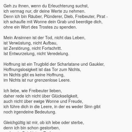
Bruno Würtenberger - Free
Geh zu ihnen, wenn du Erleuchterung suchst,
Spirit TV
ich vermag nur, dir deine Werte zu nehmen.
Denn ich bin Räuber, Plünderer, Dieb, Freibeuter, Pirat -
Byron Katie
ich schaufle mit Wonne dein Grab und beerdige dich,
Canela Michelle Meyers
ohne ein Wort des Trostes zu spenden.
Cara Barbi Lienert
Mein Ansinnen ist der Tod, nicht das Leben,
Caro Fischer
ist Verwüstung, nicht Aufbau,
Cesar Teruel
ist Zerstörung, nicht Fortschritt.
Ist Entwurzelung, nicht Veredelung.
Chandrika
Charles Kunow
Hoffnung ist ein Trugbild der Scharlatane und Gaukler,
Christian Meyer
Hoffnungslosigkeit ist das Tor zum Nichts,
im Nichts gibt es keine Hoffnung,
Christian Salvesen
im Nichts ist nur grenzenlose Leere.
Christine Seidel
Ich liebe, wie Freibeuter lieben,
Claudia Filkov
daher rede ich nicht über Glückseligkeit,
Claudius Geiger
auch nicht über ewige Wonne und Freude,
Dalai Lama
ich führe dich in die Leere, in der es weder Sinn gibt
noch irgendeine Bedeutung.
Dana Raimann
Daniel Herbst
Gleichgültig ist mir, ob ich lebe oder sterbe,
denn ich bin schon gestorben,
Daniel Odier