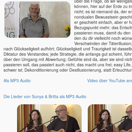
über die Frage, ob wir wenigs
können, hier auf der Erde zu i
nicht; es ist niemand da, der e
nondualen Bewusstsein geschi
er geschieht einfach, aber er h
Bezugspunkt mehr; das Entsc
passieren muss, damit du den 
den du dir vielleicht noch wünsc
Verschwinden der Täterillusio
nach Glückseligkeit aufhört; Glückseligkeit und Traurigkeit ist dassel
Diktatur des Verstandes; jede Strategie, die anfangs gut scheint, füh
über den Umgang mit Abwertung; Gefühle sind da, aber sie sind nicht
passieren soll, das passiert auch nicht, das macht uns frei; easy Lif
schwer ist; Dekonditionierung oder Desillusionierung, statt Erleucht
Als MP3 Audio
Video über YouTube an
Die Lieder von Sunya & Britta als MP3 Audio