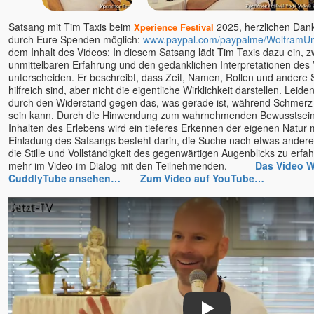
Ellen Kalwait-Borck u.
Slobodan
Satsang mit Tim Taxis beim
2025, herzlichen Dank 
Xperience Festival
Ellie Roozdar
durch Eure Spenden möglich:
www.paypal.com/paypalme/WolframU
Ernst-Peter Flint
dem Inhalt des Videos: In diesem Satsang lädt Tim Taxis dazu ein, 
unmittelbaren Erfahrung und den gedanklichen Interpretationen des
Evelin Rosenfeld
unterscheiden. Er beschreibt, dass Zeit, Namen, Rollen und andere 
Florian Tathagata u. Julia
hilfreich sind, aber nicht die eigentliche Wirklichkeit darstellen. Leide
Schlosser
durch den Widerstand gegen das, was gerade ist, während Schmerz 
sein kann. Durch die Hinwendung zum wahrnehmenden Bewusstsein 
Francis Lucille
Inhalten des Erlebens wird ein tieferes Erkennen der eigenen Natur 
Friederike Hemsath
Einladung des Satsangs besteht darin, die Suche nach etwas ander
Gabriele Rudolph
die Stille und Vollständigkeit des gegenwärtigen Augenblicks zu erfa
mehr im Video im Dialog mit den Teilnehmenden.
Das Video 
Gaia
CuddlyTube ansehen…
Zum Video auf YouTube…
Ganga Mira
Gangaji u. Eli
geistreich
Bewusstseinsschule
Gerd Valentinelli
Gerhard Leon Laub
Gerhard Schrabal
Gopal