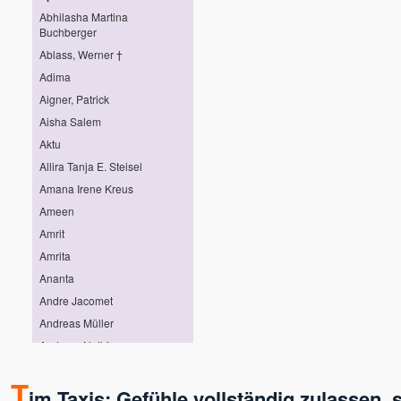
Abhilasha Martina
Buchberger
Ablass, Werner †
Adima
Aigner, Patrick
Aisha Salem
Aktu
Allira Tanja E. Steisel
Amana Irene Kreus
Ameen
Amrit
Amrita
Ananta
Andre Jacomet
Andreas Müller
Andreas Nothing
Andreas Pröhl
T
Andreas Stötter
im Taxis: Gefühle vollständig zulassen, s