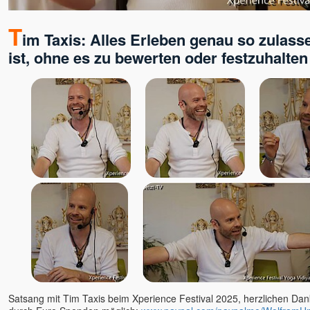
Satyam S. Kathrein
Shankar, Dr.
T
im Taxis: Alles Erleben genau so zulass
Shiva
ist, ohne es zu bewerten oder festzuhalten
Shivkrupanand Swami, Shree
& Guruma
Shubhraji
Sinchota
Soham (Samarpan)
Sophia
Spirit Talks mit Isabella Wirth
Sri Vast
Stefan Hiene
Steffen Lohrer
Subhash
Suprya Gina
Svagat u. Yatro
Sven Sein
Tara
Satsang mit Tim Taxis beim Xperience Festival 2025, herzlichen Dank 
Tara Bondi