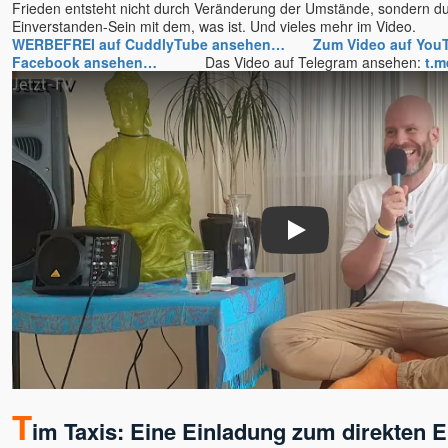
Frieden entsteht nicht durch Veränderung der Umstände, sondern du
Einverstanden-Sein mit dem, was ist. Und vieles mehr im Vide
WERBEFREI auf CuddlyTube ansehen…
Zum Video auf Yo
Facebook ansehen…
Das Video auf Telegram ansehen:
t.m
Play
T
im Taxis: Eine Einladung zum direkten E