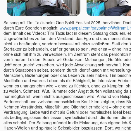
Satsang mit Tim Taxis beim One Spirit Festival 2025, herzlichen Dank 
durch Eure Spenden möglich:
www.paypal.com/paypalme/WolframU
dem Inhalt des Videos: Tim Taxis lädt in diesem Satsang dazu ein, e
Ungewöhnliches zu tun: den Verstand, das Ego und das menschlich
nicht zu bekämpfen, sondern bewusst mit einzuschließen. Statt den 
Störfaktor zu behandeln, darf er genauso sein, wie er ist – ohne ihn
ohne sich mit ihm zu verwechseln. Im Zentrum steht das persönlich
von innerem Leiden: Sobald wir Gedanken, Meinungen, Gefühle ode
„ich“ oder „mein“ verstehen, wird jede Abweichung schmerzhaft. Konfl
durch Situationen selbst, sondern durch Identifikation mit Vorstellun
Menschen, Beziehungen oder das Leben zu sein haben. Tim beschr
Meditation und wahres Leben als die Fähigkeit, im intensiven Erlebe
wenn es unangenehm wird – ohne zu flüchten, ohne zu kämpfen, oh
zu wollen. Schmerz, Wut, Kummer oder Angst dürfen vollständig da s
nur möglich ist, wenn nichts ausgeschlossen wird. Anhand von Beispi
Partnerschaft und zwischenmenschlichen Konflikten zeigt er, dass Ni
Nehmen Verständnis, Mitgefühl und Offenheit ermöglicht – ohne emo
Verdrängung. Liebe wird nicht als Gefühl oder moralisches Ideal be
als bedingungsloses Seinlassen, symbolisiert durch die Sonne, die u
alles scheint. Der Satsang mündet in die Einladung, das eigene Ich-
Haben-Wollen und spirituelle Selbstbilder loszulassen. Dort, wo nicht