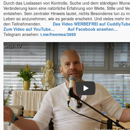
Durch das Loslassen von Kontrolle, Suche und dem ständigen Wuns
Rick Linchitz †
Veränderung kann eine natürliche Erfahrung von Weite, Stille und V
Robert Adams
entstehen. Sein zentraler Hinweis lautet, nichts Besonderes tun zu
Roland und Ludmilla /
Leben so anzunehmen, wie es gerade erscheint. Und vieles mehr im 
Erleuchtungs-Kongresse
den Teilnehmenden.
Das Video WERBEFREI auf CuddlyTub
Zum Video auf YouTube…
Auf Facebook ansehen…
Das
Romen Banerjee
Telegram ansehen:
t.me/freemea/3895
Romeo Kovcin
Roland Engert
Ronny
Ruth Parama
Ryofu Pussel
Saajid
Sabina Witzel
Sabine Kroiß
Play
Samarpan-Meditation
Samuel Hassan Hanna
Sascha A. Jaksic
Sathya Jens Marionette
Satyaa u. Pari