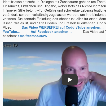
Identifikation entsteht. In Dialogen mit Zuschauern geht es um Them
Einsamkeit, Erwachen und Hingabe, wobei stets das Nicht-Eingreife
in innerer Stille betont wird. Gefühle und schwierige Lebenssituatione
verändert, sondern vollständig zugelassen werden, um ihre bindend
verlieren. Die zentrale Einladung des Abends ist, alles für einen Mom
lassen, wie es ist, und darin Frieden und Freiheit zu erkennen. Und 
Video.
Das Video WERBEFREI auf CuddlyTube ansehen…
YouTube…
Auf Facebook ansehen…
Das Video auf T
ansehen:
t.me/freemea/3625
Play