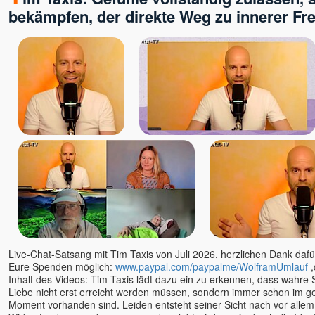
ANdy
bekämpfen, der direkte Weg zu innerer Fre
Angaangaq
Angelika Winklhofer
Annette Kaiser
Anssi
Anushree
Arjuna
Arne Eckert
Artur
Astamaya
Avinash u. Gyandeva
Bernie Prior
Bettina Hallifax
Bewusstseinsschule
geistreich
Live-Chat-Satsang mit Tim Taxis von Juli 2026, herzlichen Dank dafür
Eure Spenden möglich:
www.paypal.com/paypalme/WolframUmlauf
,
Bhashkar Perinchery
Inhalt des Videos: Tim Taxis lädt dazu ein zu erkennen, dass wahre S
Braum, Slyvia & Franz,
Liebe nicht erst erreicht werden müssen, sondern immer schon im 
Geistheilung nach Horst
Moment vorhanden sind. Leiden entsteht seiner Sicht nach vor alle
Krone