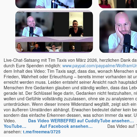
Live-Chat-Satsang mit Tim Taxis von März 2026, herzlichen Dank dafü
durch Eure Spenden möglich:
www.paypal.com/paypalme/WolframU
dem Inhalt des Video: Tim Taxis sagt, dass das, wonach Menschen sp
Frieden, Wahrheit oder Erleuchtung – bereits immer vorhanden ist u
erreicht werden muss. Leiden entsteht seiner Ansicht nach hauptsäc
Menschen ihre Gedanken glauben und ständig wollen, dass das Leben
gerade ist. Der Schlüssel liege darin, Gedanken nicht festzuhalten, ni
wollen und Gefühle vollständig zuzulassen, ohne sie zu analysieren 
unterdrücken. Wenn dieser innere Widerstand wegfällt, zeigt sich ein
von äußeren Umständen abhängt. Erwachen bedeutet daher kein be
sondern das einfache Erkennen dessen, was schon immer da war. U
Video.
Das Video WERBEFREI auf CuddlyTube ansehen…
YouTube…
Auf Facebook ansehen…
Das Video auf T
ansehen:
t.me/freemea/3725