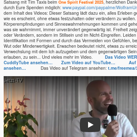
Satsang mit Tim Taxis beim
, herzlichen Dank 
One Spirit Festival 2025
durch Eure Spenden möglich:
www.paypal.com/paypalme/WolframU
dem Inhalt des Videos: Dieser Satsang lädt dazu ein, alles Erleben 
wie es erscheint, ohne etwas festzuhalten oder verändern zu wollen
Körperempfindungen und Sinneswahrnehmungen kommen und gehe
was sie wahrnimmt, immer unverändert gegenwärtig ist. Freiheit zeigt
oder Verändern, sondern im Stillsein und im Nicht-Eingreifen. Leiden
Identifikation mit Formen und durch das Vermeiden von Gefühlen, b
Wut oder Minderwertigkeit. Erwachen bedeutet nicht, etwas zu errei
Verwechslung mit dem Ich aufzugeben und dem gegenwärtigen Sein 
erlauben, zu sein... Und vieles mehr im Video.
Das Video WER
CuddlyTube ansehen…
Zum Video auf YouTube…
Auf
ansehen…
Das Video auf Telegram ansehen:
t.me/freemea/
Play