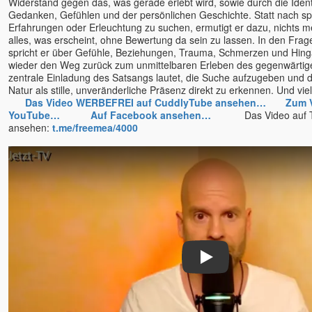
Widerstand gegen das, was gerade erlebt wird, sowie durch die Identi
Bruno Würtenberger - Free
Gedanken, Gefühlen und der persönlichen Geschichte. Statt nach spi
Spirit TV
Erfahrungen oder Erleuchtung zu suchen, ermutigt er dazu, nichts m
alles, was erscheint, ohne Bewertung da sein zu lassen. In den Fra
Byron Katie
spricht er über Gefühle, Beziehungen, Trauma, Schmerzen und Hing
Canela Michelle Meyers
wieder den Weg zurück zum unmittelbaren Erleben des gegenwärtige
Cara Barbi Lienert
zentrale Einladung des Satsangs lautet, die Suche aufzugeben und 
Natur als stille, unveränderliche Präsenz direkt zu erkennen. Und v
Caro Fischer
Das Video WERBEFREI auf CuddlyTube ansehen…
Zum 
Cesar Teruel
YouTube…
Auf Facebook ansehen…
Das Video auf T
ansehen:
t.me/freemea/4000
Chandrika
Charles Kunow
Christian Meyer
Christian Salvesen
Christine Seidel
Claudia Filkov
Claudius Geiger
Dalai Lama
Play
Dana Raimann
Daniel Herbst
Daniel Odier