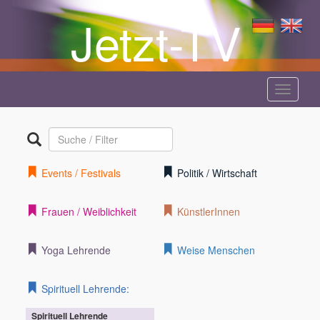
Jetzt-TV
Menü
anzeige
Events / Festivals
Politik / Wirtschaft
Frauen / Weiblichkeit
KünstlerInnen
Yoga Lehrende
Weise Menschen
Spirituell Lehrende:
Spirituell Lehrende