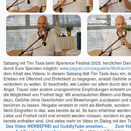
Mario Hirt
Marlon
Marta Soraya
Martin Erdmann
Martina Gallmetzer
Mayakarina Karin Gerlach
Meike Schütt
Michael Barnett †
Michael Roads
Satsang mit Tim Taxis beim Xperience Festival 2025, herzlichen Dank 
durch Eure Spenden möglich:
www.paypal.com/paypalme/WolframU
Moksha
dem Inhalt des Videos: In diesem Satsang lädt Tim Taxis dazu ein,
Mooji
Erleben mit Offenheit und Ehrlichkeit zu begegnen, anstatt Gefühle 
verändern zu wollen. Er beschreibt, wie Leiden vor allem durch den
Muni
Angst, Trauer oder andere unangenehme Empfindungen entsteht und 
Nabala
die Möglichkeit von Freiheit liegt. Mit anschaulichen Bildern und Beis
Nada
dazu, Gefühle ohne Geschichten und Bewertungen zuzulassen und s
berühren zu lassen. Hingabe versteht er nicht als Methode, sondern a
Naho Owada
Nicht-Eingreifen in das, was bereits da ist. So kann erfahrbar werden
Narada
Liebe und Freiheit nicht erst erreicht werden müssen, sondern im g
bereits enthalten sind. Und vieles mehr im Video im Dialog mit 
Neeru
Das Video WERBEFREI auf CuddlyTube ansehen…
Zum Vi
Niina