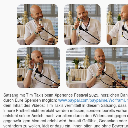
Premananda / John David
Premdas
Premodaya
Pyar
Ralf Heske
Rama
Ramana Maharshi
Ramesh - Ronny
Ramesh Balsekar
Rani Kaluza
Rania
Ranjit Maharaj
Reimund Kästner
Satsang mit Tim Taxis beim Xperience Festival 2025, herzlichen Dank 
Renate Ma Nishcala, jetzt:
durch Eure Spenden möglich:
www.paypal.com/paypalme/WolframU
Nishkàma
dem Inhalt des Videos: Tim Taxis vermittelt in diesem Satsang, dass
Ria Panen Godesberg
innere Freiheit nicht erreicht werden müssen, sondern bereits vorha
entsteht seiner Ansicht nach vor allem durch den Widerstand gegen 
Richard Gruber
gegenwärtigen Moment erlebt wird. Anstatt Gefühle, Gedanken ode
Richard Sylvester
verändern zu wollen, lädt er dazu ein, ihnen offen und ohne Bewert