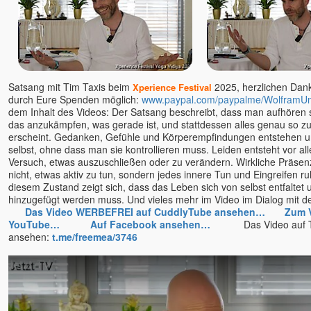
Satsang mit Tim Taxis beim
2025, herzlichen Dank 
Xperience Festival
durch Eure Spenden möglich:
www.paypal.com/paypalme/WolframU
dem Inhalt des Videos: Der Satsang beschreibt, dass man aufhören so
das anzukämpfen, was gerade ist, und stattdessen alles genau so zu
erscheint. Gedanken, Gefühle und Körperempfindungen entstehen 
selbst, ohne dass man sie kontrollieren muss. Leiden entsteht vor a
Versuch, etwas auszuschließen oder zu verändern. Wirkliche Präsen
nicht, etwas aktiv zu tun, sondern jedes innere Tun und Eingreifen ru
diesem Zustand zeigt sich, dass das Leben sich von selbst entfaltet 
hinzugefügt werden muss. Und vieles mehr im Video im Dialog mit
Das Video WERBEFREI auf CuddlyTube ansehen…
Zum 
YouTube…
Auf Facebook ansehen…
Das Video auf T
ansehen:
t.me/freemea/3746