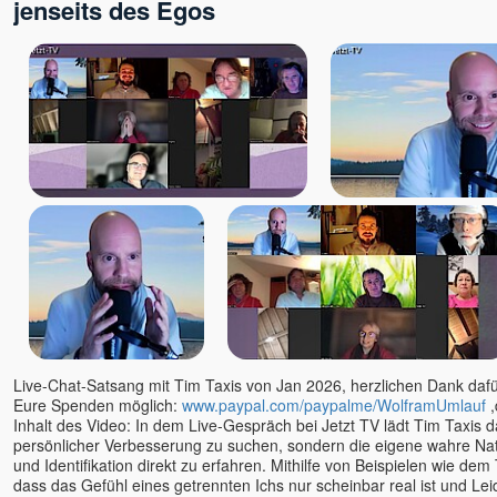
jenseits des Egos
Live-Chat-Satsang mit Tim Taxis von Jan 2026, herzlichen Dank dafür
Eure Spenden möglich:
www.paypal.com/paypalme/WolframUmlauf
,
Inhalt des Video: In dem Live-Gespräch bei Jetzt TV lädt Tim Taxis d
persönlicher Verbesserung zu suchen, sondern die eigene wahre Nat
und Identifikation direkt zu erfahren. Mithilfe von Beispielen wie dem 
dass das Gefühl eines getrennten Ichs nur scheinbar real ist und Le