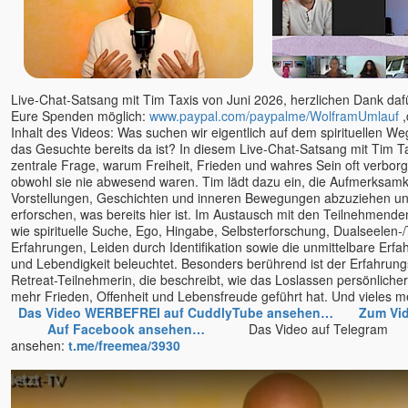
J. Krishnamurti
Jim Newman
Jörg Wedereit
John David
John de Ruiter
Live-Chat-Satsang mit Tim Taxis von Juni 2026, herzlichen Dank dafür
Eure Spenden möglich:
www.paypal.com/paypalme/WolframUmlauf
,
Jürgen Hummes - die
Spirebos
Inhalt des Videos: Was suchen wir eigentlich auf dem spirituellen W
das Gesuchte bereits da ist? In diesem Live-Chat-Satsang mit Tim T
Kareem & Pratibha
zentrale Frage, warum Freiheit, Frieden und wahres Sein oft verbor
Karim
obwohl sie nie abwesend waren. Tim lädt dazu ein, die Aufmerksamk
Vorstellungen, Geschichten und inneren Bewegungen abzuziehen und
Karin Gerlach - Mayakarina
erforschen, was bereits hier ist. Im Austausch mit den Teilnehmen
Karl Renz
wie spirituelle Suche, Ego, Hingabe, Selbsterforschung, Dualseelen-
Kevin
Erfahrungen, Leiden durch Identifikation sowie die unmittelbare Erf
und Lebendigkeit beleuchtet. Besonders berührend ist der Erfahrung
Kerstin Landwehr
Retreat-Teilnehmerin, die beschreibt, wie das Loslassen persönliche
Lena Giger
mehr Frieden, Offenheit und Lebensfreude geführt hat. Und viele
Das Video WERBEFREI auf CuddlyTube ansehen…
Zum Vi
Lino Heimild
Auf Facebook ansehen…
Das Video auf Telegram
Lisa Cairns
ansehen:
t.me/freemea/3930
Ludmilla und Roland
Mada Dalian
Madhukar