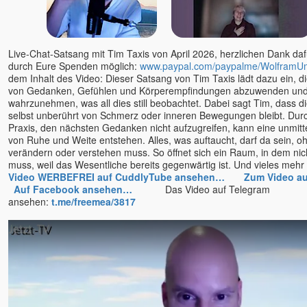
Live-Chat-Satsang mit Tim Taxis von April 2026, herzlichen Dank dafü
durch Eure Spenden möglich:
www.paypal.com/paypalme/WolframU
dem Inhalt des Video: Dieser Satsang von Tim Taxis lädt dazu ein, 
von Gedanken, Gefühlen und Körperempfindungen abzuwenden und 
wahrzunehmen, was all dies still beobachtet. Dabei sagt Tim, dass 
selbst unberührt von Schmerz oder inneren Bewegungen bleibt. Durc
Praxis, den nächsten Gedanken nicht aufzugreifen, kann eine unmitt
von Ruhe und Weite entstehen. Alles, was auftaucht, darf da sein, 
verändern oder verstehen muss. So öffnet sich ein Raum, in dem nic
muss, weil das Wesentliche bereits gegenwärtig ist. Und vieles
Video WERBEFREI auf CuddlyTube ansehen…
Zum Video a
Auf Facebook ansehen…
Das Video auf Telegram
ansehen:
t.me/freemea/3817