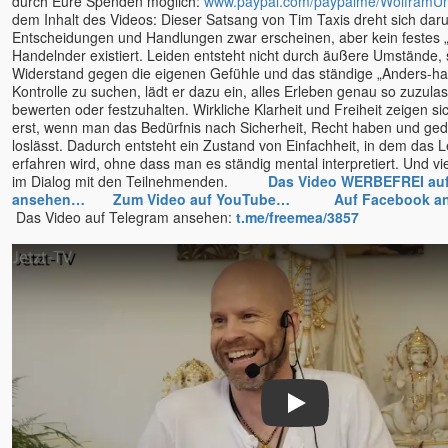
durch Eure Spenden möglich:
www.paypal.com/paypalme/WolframU
dem Inhalt des Videos: Dieser Satsang von Tim Taxis dreht sich da
Teresa-Maria Sura
Entscheidungen und Handlungen zwar erscheinen, aber kein festes „I
Thomas Herz
Handelnder existiert. Leiden entsteht nicht durch äußere Umstände,
Widerstand gegen die eigenen Gefühle und das ständige „Anders-hab
Thomas Karow
Kontrolle zu suchen, lädt er dazu ein, alles Erleben genau so zuzula
Thomas Mariam Sura u.
bewerten oder festzuhalten. Wirkliche Klarheit und Freiheit zeigen s
Teresa Sura
erst, wenn man das Bedürfnis nach Sicherheit, Recht haben und geda
Tim Taxis
loslässt. Dadurch entsteht ein Zustand von Einfachheit, in dem das 
erfahren wird, ohne dass man es ständig mental interpretiert. Und v
Tobias
im Dialog mit den Teilnehmenden.
Das Video WERBEFREI au
Tony Parsons
ansehen…
Zum Video auf YouTube…
Auf Facebook 
Das Video auf Telegram ansehen:
t.me/freemea/3857
Tony Samara
Torsten & Padma
Tyohar
U. G. Krishnamurti
Unmani
Uwe Lilienthal
Vanessa
Veeresh †
Play
Veit Lindau
Venu (Marie)