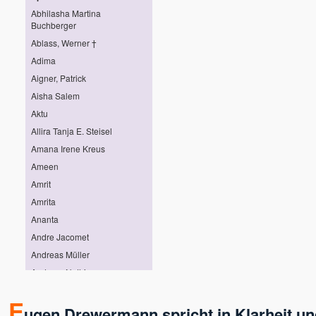
Abhilasha Martina
Buchberger
Ablass, Werner †
Adima
Aigner, Patrick
Aisha Salem
Aktu
Allira Tanja E. Steisel
Amana Irene Kreus
Ameen
Amrit
Amrita
Ananta
Andre Jacomet
Andreas Müller
Andreas Nothing
Andreas Pröhl
E
Andreas Stötter
ugen Drewermann spricht in Klarheit und