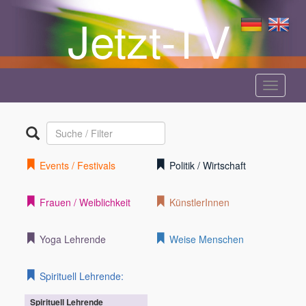
Jetzt-TV
Menü
anzeige
Events / Festivals
Politik / Wirtschaft
Frauen / Weiblichkeit
KünstlerInnen
Yoga Lehrende
Weise Menschen
Spirituell Lehrende:
Spirituell Lehrende