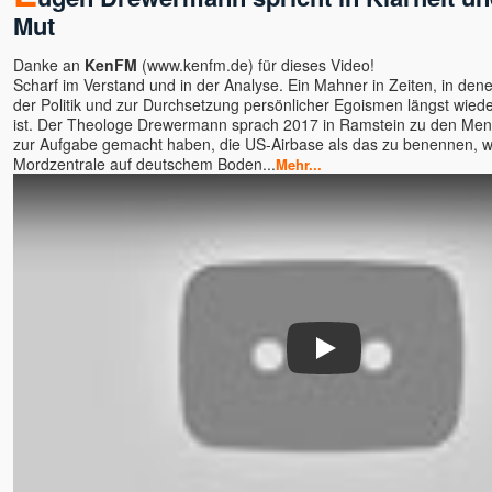
ANdy
Mut
Angaangaq
Danke an
KenFM
(
www.kenfm.de) für dieses Video!
Angelika Winklhofer
Scharf im Verstand und in der Analyse. Ein Mahner in Zeiten, in denen
Annette Kaiser
der Politik und zur Durchsetzung persönlicher Egoismen längst wied
ist. Der Theologe Drewermann sprach 2017 in Ramstein zu den Mens
Anssi
zur Aufgabe gemacht haben, die US-Airbase als das zu benennen, was
Anushree
Mordzentrale auf deutschem Boden...
Mehr...
Arjuna
Arne Eckert
Artur
Astamaya
Avinash u. Gyandeva
Bernie Prior
Bettina Hallifax
Play
Bewusstseinsschule
geistreich
Bhashkar Perinchery
Braum, Slyvia & Franz,
Geistheilung nach Horst
Krone