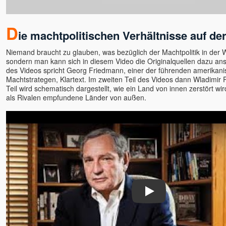
Bruno Würtenberger - Free
Spirit TV
D
Byron Katie
ie machtpolitischen Verhältnisse auf de
Canela Michelle Meyers
Niemand braucht zu glauben, was bezüglich der Machtpolitik in der W
Cara Barbi Lienert
sondern man kann sich in diesem Video die Originalquellen dazu ans
Caro Fischer
des Videos spricht Georg Friedmann, einer der führenden amerikan
Machtstrategen, Klartext. Im zweiten Teil des Videos dann Wladimir P
Cesar Teruel
Teil wird schematisch dargestellt, wie ein Land von innen zerstört wi
Chandrika
als Rivalen empfundene Länder von außen.
Charles Kunow
Christian Meyer
Christian Salvesen
Christine Seidel
Claudia Filkov
Claudius Geiger
Dalai Lama
Dana Raimann
Play
Daniel Herbst
Daniel Odier