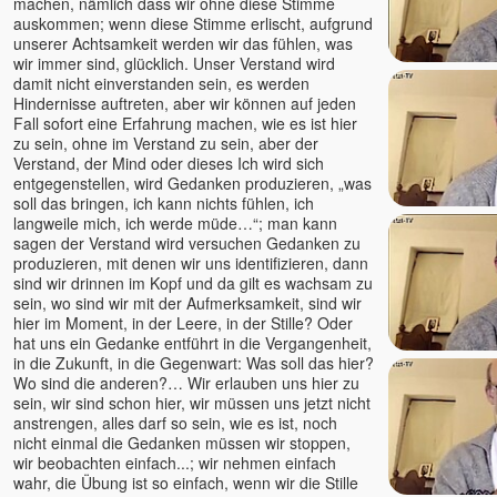
machen, nämlich dass wir ohne diese Stimme
Mario Hirt
auskommen; wenn diese Stimme erlischt, aufgrund
unserer Achtsamkeit werden wir das fühlen, was
Marlon
wir immer sind, glücklich. Unser Verstand wird
Marta Soraya
damit nicht einverstanden sein, es werden
Martin Erdmann
Hindernisse auftreten, aber wir können auf jeden
Fall sofort eine Erfahrung machen, wie es ist hier
Martina Gallmetzer
zu sein, ohne im Verstand zu sein, aber der
Mayakarina Karin Gerlach
Verstand, der Mind oder dieses Ich wird sich
entgegenstellen, wird Gedanken produzieren, „was
Meike Schütt
soll das bringen, ich kann nichts fühlen, ich
Michael Barnett †
langweile mich, ich werde müde…“; man kann
Michael Roads
sagen der Verstand wird versuchen Gedanken zu
produzieren, mit denen wir uns identifizieren, dann
Moksha
sind wir drinnen im Kopf und da gilt es wachsam zu
Mooji
sein, wo sind wir mit der Aufmerksamkeit, sind wir
Muni
hier im Moment, in der Leere, in der Stille? Oder
hat uns ein Gedanke entführt in die Vergangenheit,
Nabala
in die Zukunft, in die Gegenwart: Was soll das hier?
Nada
Wo sind die anderen?… Wir erlauben uns hier zu
sein, wir sind schon hier, wir müssen uns jetzt nicht
Naho Owada
anstrengen, alles darf so sein, wie es ist, noch
Narada
nicht einmal die Gedanken müssen wir stoppen,
Neeru
wir beobachten einfach...; wir nehmen einfach
wahr, die Übung ist so einfach, wenn wir die Stille
Niina