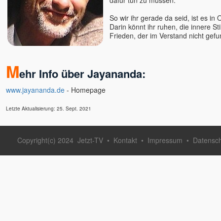
dafür tun zu müssen.
So wir ihr gerade da seid, ist es in
Darin könnt ihr ruhen, die innere St
Frieden, der im Verstand nicht gef
M
ehr Info über Jayananda:
www.jayananda.de
- Homepage
Letzte Aktualisierung: 25. Sept. 2021
Copyright(c) 2024
Jetzt-TV
•
Kontakt
•
Impressum
•
Datensc