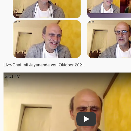
J. Krishnamurti
Jim Newman
Jörg Wedereit
John David
John de Ruiter
Jürgen Hummes - die
Spirebos
Kareem & Pratibha
Karim
Karin Gerlach - Mayakarina
Live-Chat mit Jayananda von Oktober 2021.
Karl Renz
Kevin
Kerstin Landwehr
Lena Giger
Lino Heimild
Lisa Cairns
Ludmilla und Roland
Play
Mada Dalian
Madhukar