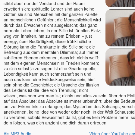
stirbt aber nur der Verstand und der Raum
erweitert sich; spirituelle Lehrer sind auch keine
Götter, sie sind Menschen mit der ganzen Palette
an menschlichen Gefühlen; die Menschlichkeit wird
durch das Erwachen nicht ausgelöscht; das ganz
normale Leben leben, in der Stille ist für alles Platz;
weg von Inhalten, hin zu reinem Erleben – just
energy; über Bedürftigkeit, diese frühkindliche
Störung kann die Fahrkarte in die Stille sein; die
Befreiung aus dem mentalen Dilemma; auf immer
subtileren Ebenen erkennen, dass ich nichts weiß;
mit dem eigenen Menschsein in Frieden kommen;
zu sich selbst ja zu sagen ist eine Gnadenquelle;
Lebendigkeit kann auch schmerzhaft sein und
auch das kann eine Entdeckungsreise sein; hier
sein ohne die Geschichte; die Ursache der Illusion
des Leidens ist die Idee von Trennung; nicht
wissen, was oder wer man ist; nichts und alles zu sein; über den Einf
auf das Absolute; das Absolute ist immer unberührt; über die Bedeu
um zur Erkenntnis zu erlangen; das Mysterium des Satsangs; versc
anerkennen, keine Idee von weder oder noch; in der Welt Schauspiel
zu verraten; sobald Bewusstheit da ist, gibt es kein Problem mehr; 
dem folgen, was dich anzieht und dich daran erfreuen.
Als MP3 Audio
Video über YouTube an