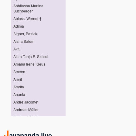
Abhilasha Martina
Buchberger
Ablass, Werner †
Adima
Aigner, Patrick
Aisha Salem
Aktu
Allira Tanja E. Steisel
Amana Irene Kreus
Ameen
Amrit
Amrita
Ananta
Andre Jacomet
Andreas Müller
Andreas Nothing
Andreas Pröhl
J
Andreas Stötter
ayananda live