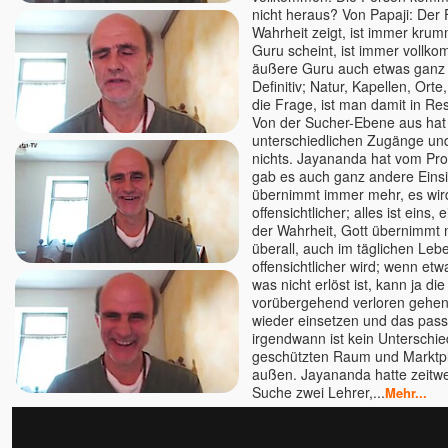
nicht heraus? Von Papaji: Der F
Teresa-Maria Sura
Wahrheit zeigt, ist immer kru
Guru scheint, ist immer vollk
Thomas Herz
äußere Guru auch etwas ganz 
Thomas Karow
Definitiv; Natur, Kapellen, Orte
Thomas Mariam Sura u.
die Frage, ist man damit in Re
Teresa Sura
Von der Sucher-Ebene aus hat
unterschiedlichen Zugänge und
Tim Taxis
nichts. Jayananda hat vom Pr
Tobias
gab es auch ganz andere Einsi
Tony Parsons
übernimmt immer mehr, es wir
offensichtlicher; alles ist eins,
Tony Samara
der Wahrheit, Gott übernimmt
Torsten & Padma
überall, auch im täglichen Le
offensichtlicher wird; wenn etwa
Tyohar
was nicht erlöst ist, kann ja di
U. G. Krishnamurti
vorübergehend verloren gehen, 
Unmani
wieder einsetzen und das pass
irgendwann ist kein Unterschi
Uwe Lilienthal
geschützten Raum und Marktpl
Vanessa
außen. Jayananda hatte zeitw
Suche zwei Lehrer,...
Veeresh †
Mehr...
Veit Lindau
Venu (Marie)