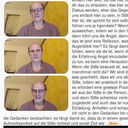
Ellen Kalwait-Borck u.
dir das zu erlauben; das hier sol
Slobodan
Diskus werden, eher das Gegen
Ellie Roozdar
uns einfach hier zu sein, in Stille
hier ist, die spricht für sich se
Ernst-Peter Flint
führen uns ja irgendwie? Wenn
Evelin Rosenfeld
ausweichen, indem wir in den 
Florian Tathagata u. Julia
dann führt uns die Angst, dann
Schlosser
das ist jetzt eine Reflexion, was 
Augenblick hier? Es fängt dami
Francis Lucille
fühlen, wenn sie da ist, wenn di
Friederike Hemsath
die Erfahrung Angst einzulade
Gabriele Rudolph
zu tun, es kann eine Herausfor
Wenn die Stille bewusst ist, wa
Gaia
manchmal nicht da? Wir sind di
Ganga Mira
was geschieht, dass wir uns 
Stille, indem wir praktisch in 
Gangaji u. Eli
es erfordert eine gewisse Prax
geistreich
wir aus der Stille in die Person
Bewusstseinsschule
und dann Stille scheinbar verlor
Gerd Valentinelli
zugedeckt und auch das ist nur
Einladung: Anhalten und schau
Gerhard Leon Laub
ich nicht in den Gedanken bin
Gerhard Schrabal
die Gedanken beobachten; es fängt damit an, dass du in einem gesi
Aufmerksamkeit auf die Stille richtest und soviel Zeit wie ...
Gopal
Mehr...