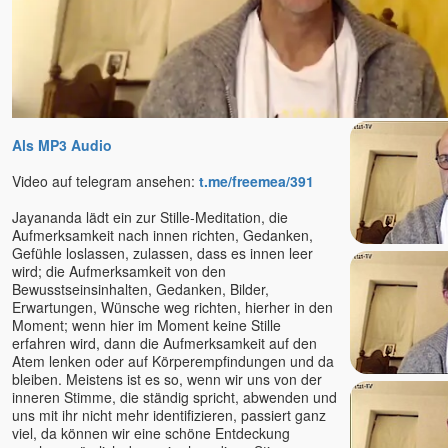
Mahima
Maitreya †
Malou
Mandakini
Manik
Als MP3 Audio
Marc Stollreiter Herz-Prophet
Marco Sein
Video auf telegram ansehen:
t.me/freemea/391
Marcus Powarzynski
Jayananda lädt ein zur Stille-Meditation, die
Mari
Aufmerksamkeit nach innen richten, Gedanken,
Mari Nil †
Gefühle loslassen, zulassen, dass es innen leer
wird; die Aufmerksamkeit von den
Maria Anna Groß
Bewusstseinsinhalten, Gedanken, Bilder,
Maria Dott-Carmon
Erwartungen, Wünsche weg richten, hierher in den
Marialma
Moment; wenn hier im Moment keine Stille
erfahren wird, dann die Aufmerksamkeit auf den
Mariam Nour
Atem lenken oder auf Körperempfindungen und da
Mariam Thomas Sura u.
bleiben. Meistens ist es so, wenn wir uns von der
Teresa Sura
inneren Stimme, die ständig spricht, abwenden und
Mariananda
uns mit ihr nicht mehr identifizieren, passiert ganz
viel, da können wir eine schöne Entdeckung
Marie (Venu)