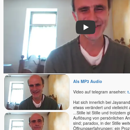
Rick Linchitz †
Robert Adams
Roland und Ludmilla /
Erleuchtungs-Kongresse
Play
Romen Banerjee
Romeo Kovcin
Roland Engert
Ronny
Ruth Parama
Ryofu Pussel
Saajid
Sabina Witzel
Als MP3 Audio
Sabine Kroiß
Video auf telegram ansehen:
t
Samarpan-Meditation
Hat sich innerlich bei Jayanan
Samuel Hassan Hanna
etwas verändert und vielleicht
Sascha A. Jaksic
...Stille ist Stille und trotzdem 
Sathya Jens Marionette
Auflösung von persönlichen Ant
sind; paradox, in der Stille wei
Satyaa u. Pari
Öffnungserfahrungen; ein Proz