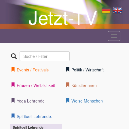
Jetzt-TV
Menü
anzeige
Events / Festivals
Politik / Wirtschaft
Frauen / Weiblichkeit
KünstlerInnen
Yoga Lehrende
Weise Menschen
Spirituell Lehrende:
Spirituell Lehrende