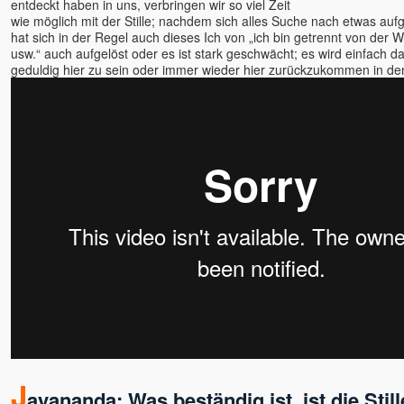
entdeckt haben in uns, verbringen wir so viel Zeit
Nisargadatta
wie möglich mit der Stille; nachdem sich alles Suche nach etwas auf
hat sich in der Regel auch dieses Ich von „ich bin getrennt von der 
Nishkàma
usw.“ auch aufgelöst oder es ist stark geschwächt; es wird einfach 
Nishta
geduldig hier zu sein oder immer wieder hier zurückzukommen in de
Nukunu
Olena
Oliver
Osho
Padma u. Torsten
Papaji
Pari u. Satyaa
Philipp
Paul Smit
Petra
Poraj, Alexander
Prajnaji
Prashantam
Pratibha u. Kareem
J
ayananda: Was beständig ist, ist die Still
Prem Joshua