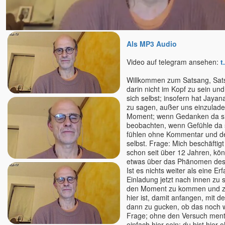
Daniel Rüger
Daniel Stötter
Daniela Schuchardt
Deepak
Als MP3 Audio
Deva Vanessa Van Echten
Video auf telegram ansehen:
t
Deva Satpriya
Willkommen zum Satsang, Sats
Devasetu - ORKASIS-
darin nicht im Kopf zu sein und
Meditation
sich selbst; insofern hat Jayan
Devi
zu sagen, außer uns einzuladen
Dhyan Mikael
Moment; wenn Gedanken da sin
beobachten, wenn Gefühle da s
Dirk Hessel
fühlen ohne Kommentar und der
Dittmar Kruse
selbst. Frage: Mich beschäfti
schon seit über 12 Jahren, kö
Dolano
etwas über das Phänomen des
Eckhart Tolle u. Kim Eng
Ist es nichts weiter als eine E
Edgar OWK Hofer
Einladung jetzt nach innen zu 
den Moment zu kommen und zu
Egobuster Verena Fleißner
hier ist, damit anfangen, mit d
Eli
dann zu gucken, ob das noch wi
Elios
Frage; ohne den Versuch ment
einfach hier sein; du bist hier