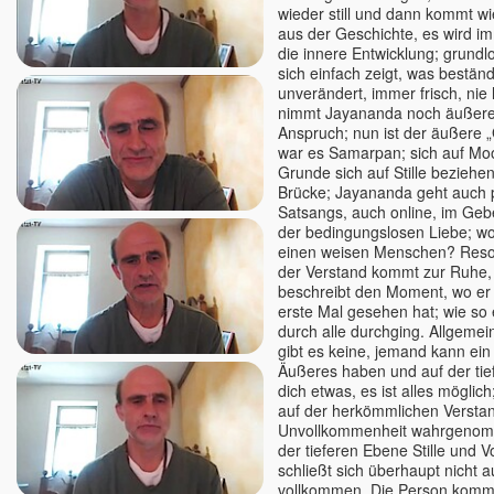
Satyam S. Kathrein
wieder still und dann kommt w
aus der Geschichte, es wird im
Shankar, Dr.
die innere Entwicklung; grundl
Shiva
sich einfach zeigt, was beständig 
Shivkrupanand Swami, Shree
unverändert, immer frisch, nie 
& Guruma
nimmt Jayananda noch äußere
Anspruch; nun ist der äußere „
Shubhraji
war es Samarpan; sich auf Moo
Sinchota
Grunde sich auf Stille beziehen,
Soham (Samarpan)
Brücke; Jayananda geht auch p
Satsangs, auch online, im Geb
Sophia
der bedingungslosen Liebe; w
Spirit Talks mit Isabella Wirth
einen weisen Menschen? Reso
der Verstand kommt zur Ruhe
Sri Vast
beschreibt den Moment, wo e
Stefan Hiene
erste Mal gesehen hat; wie so 
Steffen Lohrer
durch alle durchging. Allgemei
gibt es keine, jemand kann ei
Subhash
Äußeres haben und auf der tie
Suprya Gina
dich etwas, es ist alles möglic
auf der herkömmlichen Verst
Svagat u. Yatro
Unvollkommenheit wahrgenom
Sven Sein
der tieferen Ebene Stille und 
Tara
schließt sich überhaupt nicht au
vollkommen. Die Person kommt
Tara Bondi