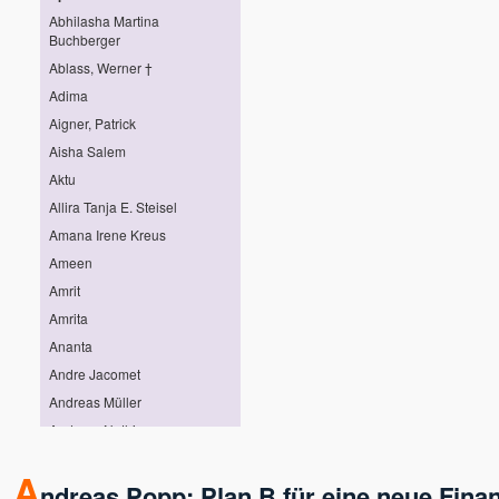
Abhilasha Martina
Buchberger
Ablass, Werner †
Adima
Aigner, Patrick
Aisha Salem
Aktu
Allira Tanja E. Steisel
Amana Irene Kreus
Ameen
Amrit
Amrita
Ananta
Andre Jacomet
Andreas Müller
Andreas Nothing
Andreas Pröhl
A
Andreas Stötter
ndreas Popp: Plan B für eine neue Fina