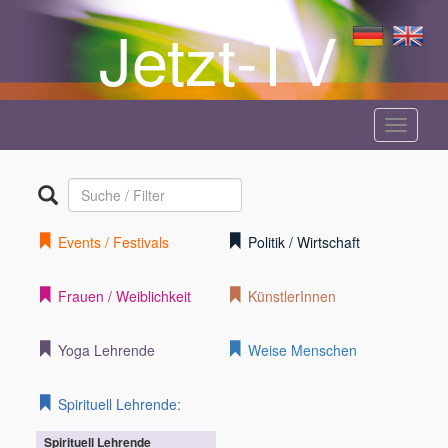
Jetzt-TV
Menü
anzeige
Events / Festivals
Politik / Wirtschaft
Frauen / Weiblichkeit
KünstlerInnen
Yoga Lehrende
Weise Menschen
Spirituell Lehrende:
Spirituell Lehrende