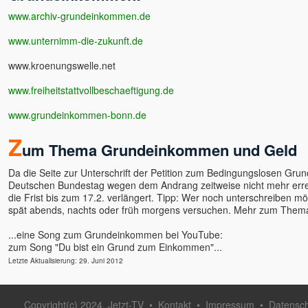
J. Krishnamurti
www.archiv-grundeinkommen.de
Jim Newman
Jörg Wedereit
www.unternimm-die-zukunft.de
John David
www.kroenungswelle.net
John de Ruiter
Jürgen Hummes - die
www.freiheitstattvollbeschaeftigung.de
Spirebos
www.grundeinkommen-bonn.de
Kareem & Pratibha
Karim
Z
um Thema Grundeinkommen und Geld
Karin Gerlach - Mayakarina
Karl Renz
Da die Seite zur Unterschrift der Petition zum Bedingungslosen G
Deutschen Bundestag wegen dem Andrang zeitweise nicht mehr errei
Kevin
die Frist bis zum 17.2. verlängert. Tipp: Wer noch unterschreiben m
Kerstin Landwehr
spät abends, nachts oder früh morgens versuchen. Mehr zum Them
Lena Giger
...eine Song zum Grundeinkommen bei YouTube:
Lino Heimild
zum Song "Du bist ein Grund zum Einkommen"...
Lisa Cairns
Letzte Aktualisierung: 29. Juni 2012
Ludmilla und Roland
Mada Dalian
Copyright(c) 2024
Jetzt-TV
•
Kontakt
•
Impressum
•
Datensc
Madhukar