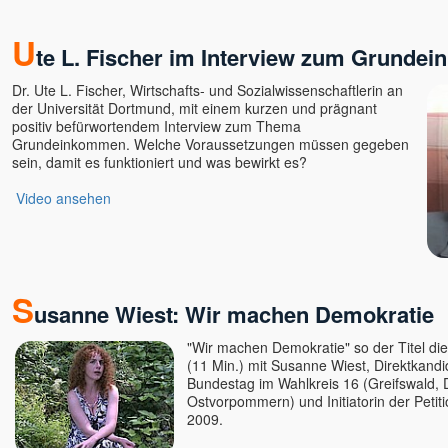
Daniel Rüger
Daniel Stötter
U
te L. Fischer im Interview zum Grunde
Daniela Schuchardt
Deepak
Dr. Ute L. Fischer, Wirtschafts- und Sozialwissenschaftlerin an
der Universität Dortmund, mit einem kurzen und prägnant
Deva Vanessa Van Echten
positiv befürwortendem Interview zum Thema
Deva Satpriya
Grundeinkommen. Welche Voraussetzungen müssen gegeben
Devasetu - ORKASIS-
sein, damit es funktioniert und was bewirkt es?
Meditation
Video ansehen
Devi
Dhyan Mikael
Dirk Hessel
Dittmar Kruse
S
Dolano
usanne Wiest: Wir machen Demokratie
Eckhart Tolle u. Kim Eng
"Wir machen Demokratie" so der Titel di
Edgar OWK Hofer
(11 Min.) mit Susanne Wiest, Direktkandi
Egobuster Verena Fleißner
Bundestag im Wahlkreis 16 (Greifswald,
Ostvorpommern) und Initiatorin der Peti
Eli
2009.
Elios