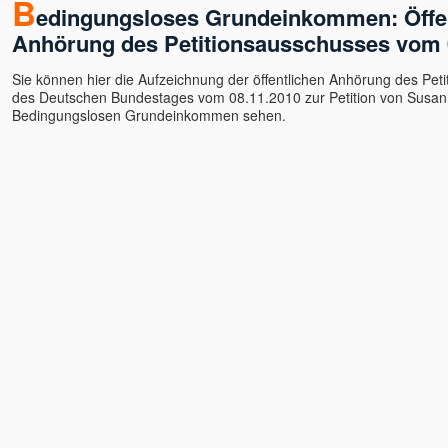
B
edingungsloses Grundeinkommen: Öffen
Bruno Würtenberger - Free
Spirit TV
Anhörung des Petitionsausschusses vom 
Byron Katie
Sie können hier die Aufzeichnung der öffentlichen Anhörung des Pet
Canela Michelle Meyers
des Deutschen Bundestages vom 08.11.2010 zur Petition von Susa
Cara Barbi Lienert
Bedingungslosen Grundeinkommen sehen.
Caro Fischer
Cesar Teruel
Chandrika
Charles Kunow
Christian Meyer
Christian Salvesen
Christine Seidel
Claudia Filkov
Claudius Geiger
Dalai Lama
Dana Raimann
Daniel Herbst
Daniel Odier