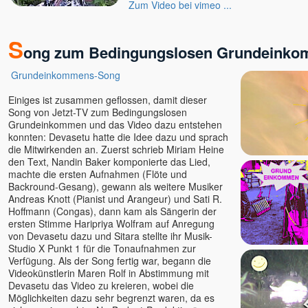
Ellen Kalwait-Borck u.
Zum Video bei vimeo ...
Slobodan
Ellie Roozdar
S
ong zum Bedingungslosen Grundeink
Ernst-Peter Flint
Evelin Rosenfeld
Grundeinkommens-Song
Florian Tathagata u. Julia
Schlosser
Einiges ist zusammen geflossen, damit dieser
Song von Jetzt-TV zum Bedingungslosen
Francis Lucille
Grundeinkommen und das Video dazu entstehen
Friederike Hemsath
konnten: Devasetu hatte die Idee dazu und sprach
Gabriele Rudolph
die Mitwirkenden an. Zuerst schrieb Miriam Heine
den Text, Nandin Baker komponierte das Lied,
Gaia
machte die ersten Aufnahmen (Flöte und
Ganga Mira
Backround-Gesang), gewann als weitere Musiker
Andreas Knott (Pianist und Arangeur) und Sati R.
Gangaji u. Eli
Hoffmann (Congas), dann kam als Sängerin der
geistreich
ersten Stimme Haripriya Wolfram auf Anregung
Bewusstseinsschule
von Devasetu dazu und Sitara stellte ihr Musik-
Gerd Valentinelli
Studio X Punkt 1 für die Tonaufnahmen zur
Verfügung. Als der Song fertig war, begann die
Gerhard Leon Laub
Videokünstlerin Maren Rolf in Abstimmung mit
Gerhard Schrabal
Devasetu das Video zu kreieren, wobei die
Gopal
Möglichkeiten dazu sehr begrenzt waren, da es