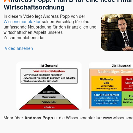
ANdy
Wirtschaftsordnung
Angaangaq
In diesem Video legt Andreas Popp von der
Angelika Winklhofer
Wissensmanufaktur
seinen Vorschlag für eine
Annette Kaiser
umfassende Neuordnung für den finanziellen und
wirtschaftlichen Aspekt unseres
Anssi
Zusammenlebens dar.
Anushree
Video ansehen
Arjuna
Arne Eckert
Artur
Astamaya
Avinash u. Gyandeva
Bernie Prior
Bettina Hallifax
Bewusstseinsschule
geistreich
Bhashkar Perinchery
Mehr über
Andreas Popp
u. die Wissensmanfaktur:
www.wissensman
Braum, Slyvia & Franz,
Geistheilung nach Horst
Krone