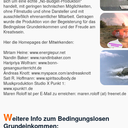
sich um eine echte „No-Budget-Produktion“
Grace
handelt, mit geringen technischen Möglichkeiten,
Gurpreet
ohne Filmstudio und ohne Darsteller und mit
ausschließlich ehrenamtlicher Mitarbeit. Getragen
Hajo Michels - Kongresse
wurde die Produktion von der Begeisterung für das
Scheinheilig!
Bedingslose Grundeinkommen und der Freude am
Hans Steinke
Kreativsein.
Heinz Krug, Dr.
Hier die Homepages der Mitwirkenden:
Helmut Charam Knüchel
HO
Miriam Heine:
www.energiepur.net
Ian Wolstenholme
Nandin Baker:
www.nandinbaker.com
Haripriya Wolfram:
www.bonn-
Ilan Stephani
gesangsunterricht.de
Ina Rudolph
Andreas Knott:
www.myspace.com/andreasknott
Sati R. Hoffmann:
www.spiritsoulbody.de
Indira
Musikproduktion Studio X Punkt 1:
Isaac Shapiro
www.xpunkt1.de
Ivan Pietro
Maren Roloff ist per E-Mail zu erreichen: maren.roloff (at) freenet.de
Jac O'Keeffe
Jayananda
W
Jeff Foster
eitere Info zum Bedingungslosen
Jens Marionette
Grundeinkommen: