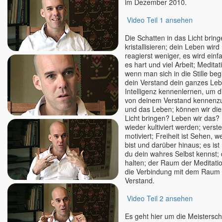
im Dezember 2010.
Premananda / John David
Video Teil 1 ansehen
Premdas
Premodaya
Die Schatten in das Licht brin
Pyar
kristallisieren; dein Leben wir
reagierst weniger, es wird einf
Ralf Heske
es hart und viel Arbeit; Medita
Rama
wenn man sich in die Stille beg
dein Verstand dein ganzes Lebe
Ramana Maharshi
Intelligenz kennenlernen, um di
Ramesh - Ronny
von deinem Verstand kennenzu
Ramesh Balsekar
und das Leben; können wir die
Licht bringen? Leben wir das?
Rani Kaluza
wieder kultiviert werden; vers
Rania
motiviert; Freiheit ist Sehen, 
bist und darüber hinaus; es ist
Ranjit Maharaj
du dein wahres Selbst kennst; 
Reimund Kästner
halten; der Raum der Meditati
Renate Ma Nishcala, jetzt:
die Verbindung mit dem Raum 
Nishkàma
Verstand.
Ria Panen Godesberg
Video Teil 2 ansehen
Richard Gruber
Richard Sylvester
Es geht hier um die Meistersch