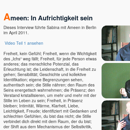
Mahima
A
Maitreya †
meen: In Aufrichtigkeit sein
Malou
Dieses Interview führte Sabina mit Ameen in Berlin
Mandakini
im April 2011.
Manik
Marc Stollreiter Herz-Prophet
Video Teil 1 ansehen
Marco Sein
Freiheit, kein Gefühl; Freiheit, wenn die Wichtigkeit
Marcus Powarzynski
des „Ichs“ weg fällt; Freiheit, für jede Person etwas
anderes; das menschliche Potenzial, das
Mari
Erleuchtung ist; die Leidenschaft, in die Freiheit zu
Mari Nil †
gehen; Sensibilität; Geschichte und kollektive
Maria Anna Groß
Identifikation; eigene Begrenzungen sehen,
authentisch sein; die Stille nähren; den Raum des
Maria Dott-Carmon
Seins energetisch wahrnehmen; die Präsenz; den
Marialma
Verstand kristallisieren, um mehr und mehr mit der
Stille im Leben zu sein; Freiheit, in Präsenz
Mariam Nour
bleiben; Intimität, Wärme, Klarheit, Liebe,
Mariam Thomas Sura u.
Leichtigkeit, Freude; identifiziert mit Gedanken und
Teresa Sura
schlechten Gefühlen, du bist das nicht; die Stille
Mariananda
verbindet dich direkt mit dem Raum, der du bist;
der Shift aus dem Mechanismus der Selbstkritik,
Marie (Venu)