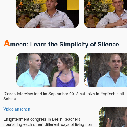
Ellen Kalwait-Borck u.
Slobodan
Ellie Roozdar
Ernst-Peter Flint
Evelin Rosenfeld
Florian Tathagata u. Julia
A
Schlosser
meen: Learn the Simplicity of Silence
Francis Lucille
Friederike Hemsath
Gabriele Rudolph
Gaia
Ganga Mira
Gangaji u. Eli
geistreich
Dieses Interview fand im September 2013 auf Ibiza in Englisch statt. 
Bewusstseinsschule
Sabina.
Gerd Valentinelli
Gerhard Leon Laub
Video ansehen
Gerhard Schrabal
Enlightenment congress in Berlin; teachers
Gopal
nourishing each other; different ways of living non