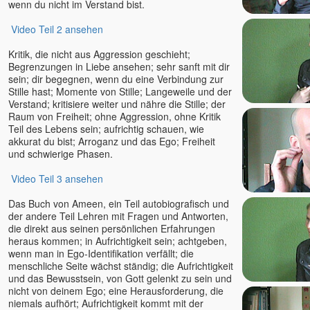
wenn du nicht im Verstand bist.
Mario Hirt
Marlon
Video Teil 2 ansehen
Marta Soraya
Kritik, die nicht aus Aggression geschieht;
Martin Erdmann
Begrenzungen in Liebe ansehen; sehr sanft mit dir
sein; dir begegnen, wenn du eine Verbindung zur
Martina Gallmetzer
Stille hast; Momente von Stille; Langeweile und der
Mayakarina Karin Gerlach
Verstand; kritisiere weiter und nähre die Stille; der
Meike Schütt
Raum von Freiheit; ohne Aggression, ohne Kritik
Teil des Lebens sein; aufrichtig schauen, wie
Michael Barnett †
akkurat du bist; Arroganz und das Ego; Freiheit
Michael Roads
und schwierige Phasen.
Moksha
Video Teil 3 ansehen
Mooji
Muni
Das Buch von Ameen, ein Teil autobiografisch und
der andere Teil Lehren mit Fragen und Antworten,
Nabala
die direkt aus seinen persönlichen Erfahrungen
Nada
heraus kommen; in Aufrichtigkeit sein; achtgeben,
Naho Owada
wenn man in Ego-Identifikation verfällt; die
menschliche Seite wächst ständig; die Aufrichtigkeit
Narada
und das Bewusstsein, von Gott gelenkt zu sein und
Neeru
nicht von deinem Ego; eine Herausforderung, die
niemals aufhört; Aufrichtigkeit kommt mit der
Niina