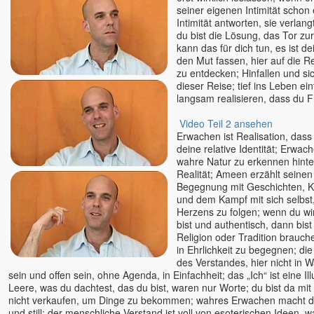
seiner eigenen Intimität schon 
Intimität antworten, sie verlan
du bist die Lösung, das Tor zu
kann das für dich tun, es ist d
den Mut fassen, hier auf die 
zu entdecken; Hinfallen und sic
dieser Reise; tief ins Leben e
langsam realisieren, dass du Fr
Video Teil 2 ansehen
Erwachen ist Realisation, dass 
deine relative Identität; Erwache
wahre Natur zu erkennen hinter
Realität; Ameen erzählt seine
Begegnung mit Geschichten, K
und dem Kampf mit sich selbst
Herzens zu folgen; wenn du wir
bist und authentisch, dann bist 
Religion oder Tradition brau
in Ehrlichkeit zu begegnen; di
des Verstandes, hier nicht in W
sein und offen sein, ohne Agenda, in Einfachheit; das „Ich“ ist eine Ill
Leere, was du dachtest, das du bist, waren nur Worte; du bist da mit
nicht verkaufen, um Dinge zu bekommen; wahres Erwachen macht di
und still; der menschliche Verstand ist voll von esoterischen Ideen, wa