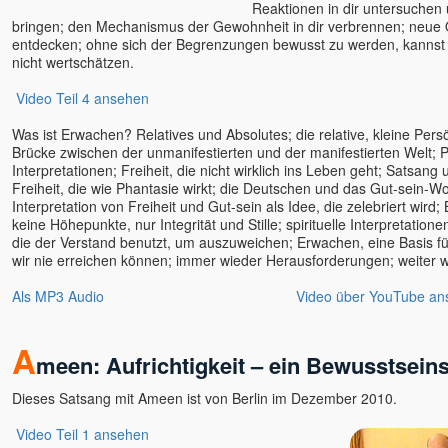
Satyam S. Kathrein
Reaktionen in dir untersuchen
bringen; den Mechanismus der Gewohnheit in dir verbrennen; neue 
Shankar, Dr.
entdecken; ohne sich der Begrenzungen bewusst zu werden, kannst 
Shiva
nicht wertschätzen.
Shivkrupanand Swami, Shree
Video Teil 4 ansehen
& Guruma
Shubhraji
Was ist Erwachen? Relatives und Absolutes; die relative, kleine Persön
Sinchota
Brücke zwischen der unmanifestierten und der manifestierten Welt; 
Interpretationen; Freiheit, die nicht wirklich ins Leben geht; Satsan
Soham (Samarpan)
Freiheit, die wie Phantasie wirkt; die Deutschen und das Gut-sein-Woll
Sophia
Interpretation von Freiheit und Gut-sein als Idee, die zelebriert wird; 
keine Höhepunkte, nur Integrität und Stille; spirituelle Interpretatio
Spirit Talks mit Isabella Wirth
die der Verstand benutzt, um auszuweichen; Erwachen, eine Basis für
Sri Vast
wir nie erreichen können; immer wieder Herausforderungen; weiter 
Stefan Hiene
Als MP3 Audio
Video über YouTube an
Steffen Lohrer
Subhash
A
Suprya Gina
meen: Aufrichtigkeit – ein Bewusstsein
Svagat u. Yatro
Dieses Satsang mit Ameen ist von Berlin im Dezember 2010.
Sven Sein
Tara
Video Teil 1 ansehen
Tara Bondi