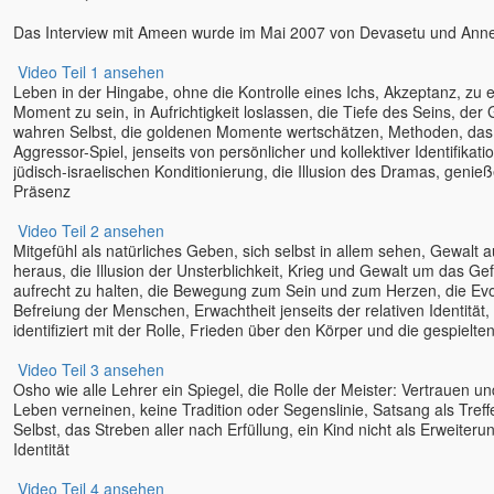
Das Interview mit Ameen wurde im Mai 2007 von Devasetu und Anne
Video Teil 1 ansehen
Leben in der Hingabe, ohne die Kontrolle eines Ichs, Akzeptanz, zu
Moment zu sein, in Aufrichtigkeit loslassen, die Tiefe des Seins, de
wahren Selbst, die goldenen Momente wertschätzen, Methoden, das
Aggressor-Spiel, jenseits von persönlicher und kollektiver Identifikat
jüdisch-israelischen Konditionierung, die Illusion des Dramas, genieß
Präsenz
Video Teil 2 ansehen
Mitgefühl als natürliches Geben, sich selbst in allem sehen, Gewalt au
heraus, die Illusion der Unsterblichkeit, Krieg und Gewalt um das G
aufrecht zu halten, die Bewegung zum Sein und zum Herzen, die Evol
Befreiung der Menschen, Erwachtheit jenseits der relativen Identität
identifiziert mit der Rolle, Frieden über den Körper und die gespielte
Video Teil 3 ansehen
Osho wie alle Lehrer ein Spiegel, die Rolle der Meister: Vertrauen u
Leben verneinen, keine Tradition oder Segenslinie, Satsang als Tre
Selbst, das Streben aller nach Erfüllung, ein Kind nicht als Erweiter
Identität
Video Teil 4 ansehen