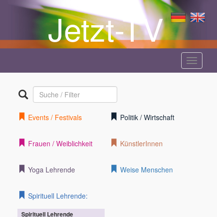
Jetzt-TV
Menü
anzeige
Events / Festivals
Politik / Wirtschaft
Frauen / Weiblichkeit
KünstlerInnen
Yoga Lehrende
Weise Menschen
Spirituell Lehrende:
Spirituell Lehrende