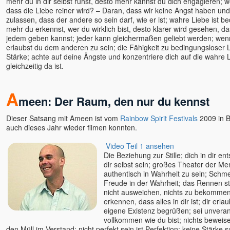
mehr du in dir selbst ruhst, desto mehr kannst du dich engagieren; 
dass die Liebe reiner wird? – Daran, dass wir keine Angst haben und
zulassen, dass der andere so sein darf, wie er ist; wahre Liebe ist be
mehr du erkennst, wer du wirklich bist, desto klarer wird gesehen, d
jedem geben kannst; jeder kann gleichermaßen geliebt werden; wenn 
erlaubst du dem anderen zu sein; die Fähigkeit zu bedingungsloser L
Stärke; achte auf deine Ängste und konzentriere dich auf die wahre L
gleichzeitig da ist.
A
meen: Der Raum, den nur du kennst
Dieser Satsang mit Ameen ist vom
Rainbow Spirit Festivals
2009 in 
auch dieses Jahr wieder filmen konnten.
Video Teil 1 ansehen
Die Beziehung zur Stille; dich in dir en
dir selbst sein; großes Theater der M
authentisch in Wahrheit zu sein; Schme
Freude in der Wahrheit; das Rennen s
nicht ausweichen, nichts zu bekommen;
erkennen, dass alles in dir ist; dir erl
eigene Existenz begrüßen; sei unverant
vollkommen wie du bist; nichts beweise
den Müll im Verstand; nicht perfekt sein ist Perfektion; keine Stärke s