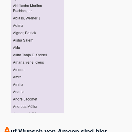
Abhilasha Martina
Buchberger
Ablass, Werner †
Adima
Aigner, Patrick
Aisha Salem
Aktu
Allira Tanja E. Steisel
Amana Irene Kreus
Ameen
Amrit
Amrita
Ananta
Andre Jacomet
Andreas Müller
Andreas Nothing
Andreas Pröhl
A
Andreas Stötter
uf Wunsch von Ameen sind hier...