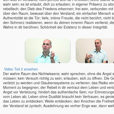
wahr sein; es ist erlaubt, dich zu erlauben; in eigener Präsenz zu sitz
rebellisch; den Dieb des Friedens erkennen; frei sein, verbunden mit 
über den Raum, bewusst über den Verstand; ein einfacher Mensch s
Authentizität ist die Tür; tiefe, intime Freude, die nicht berührt, nich
den Schmerz realisieren, wenn du deinen inneren Raum verlierst; di
Wahre in dir berühren; Schönheit der Existenz in dieser Integrität.
Video Teil 2 ansehen
Der wahre Raum des Nichtwissens; wahr sprechen, ohne die Angst s
müssen; kein Versuch richtig zu sein; erlauben, sich zu öffnen. Die 
verletzt zu werden und Glaubenssysteme zu verlieren; das Risiko e
Moment zu begegnen; der Rebell in dir vertraut dem Leben und verl
Angst vor Verletzung, hindert das authentische Sein; nur Erinnerung
vom Leben ab; Leben ohne Dualität braucht kein Vertrauen, es genie
das Leben zu entdecken; Weite entdecken; den Knochen die Freihei
der Verstand ist zynisch; Ausdehnung wo vorher Enge war, dann wei