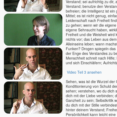
Verstand; sei aufrichtig zu dir,
Rick Linchitz †
Verstand; benutze den Verstan
Robert Adams
befreien; die Intelligenz ist ein
Mittel; es ist nicht genug, einfa
Roland und Ludmilla /
Leidenschaft nach Freiheit fin
Erleuchtungs-Kongresse
zu gehen; wenn wir die eigene 
Romen Banerjee
eigene Sehnsucht haben, wirkli
Romeo Kovcin
Freiheit und die Weisheit wir
nichts vor; das Leben aus de
Roland Engert
Alleinseins leben; wann machs
Ronny
Funken? Drogen spiegeln das B
der Enge des Verstandes zu be
Ruth Parama
Menschheit schreit nach Hilfe;
Ryofu Pussel
und sich Einschläfern; Aufrichti
Saajid
Video Teil 3 ansehen
Sabina Witzel
Sabine Kroiß
Sehen, was ist die Wurzel der
Samarpan-Meditation
Konditionierung von Schuld der
sehen; verstehen, wo du dich 
Samuel Hassan Hanna
dich mit der Liebe verbinden; d
Sascha A. Jaksic
Ganzheit zu sein; Selbstkritik 
du dich mit der Stille verbindes
Sathya Jens Marionette
hinter deinem Verstand; Freihe
Satyaa u. Pari
Persönlichkeit kann leicht eine 