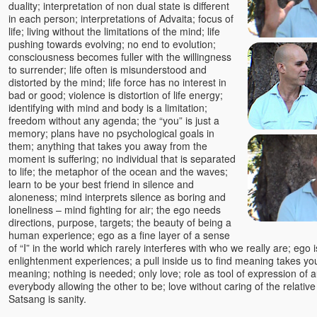
duality; interpretation of non dual state is different
Grace
in each person; interpretations of Advaita; focus of
Gurpreet
life; living without the limitations of the mind; life
Hajo Michels - Kongresse
pushing towards evolving; no end to evolution;
Scheinheilig!
consciousness becomes fuller with the willingness
to surrender; life often is misunderstood and
Hans Steinke
distorted by the mind; life force has no interest in
Heinz Krug, Dr.
bad or good; violence is distortion of life energy;
Helmut Charam Knüchel
identifying with mind and body is a limitation;
freedom without any agenda; the “you” is just a
HO
memory; plans have no psychological goals in
Ian Wolstenholme
them; anything that takes you away from the
moment is suffering; no individual that is separated
Ilan Stephani
to life; the metaphor of the ocean and the waves;
Ina Rudolph
learn to be your best friend in silence and
Indira
aloneness; mind interprets silence as boring and
loneliness – mind fighting for air; the ego needs
Isaac Shapiro
directions, purpose, targets; the beauty of being a
Ivan Pietro
human experience; ego as a fine layer of a sense
of “I” in the world which rarely interferes with who we really are; ego i
Jac O'Keeffe
enlightenment experiences; a pull inside us to find meaning takes you
Jayananda
meaning; nothing is needed; only love; role as tool of expression of au
Jeff Foster
everybody allowing the other to be; love without caring of the relative 
Satsang is sanity.
Jens Marionette