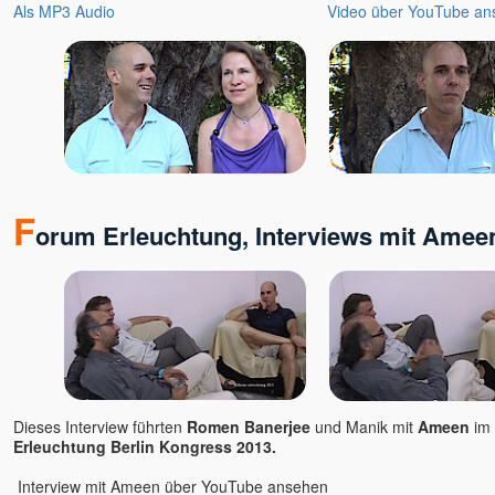
J. Krishnamurti
Als MP3 Audio
Video über YouTube an
Jim Newman
Jörg Wedereit
John David
John de Ruiter
Jürgen Hummes - die
Spirebos
Kareem & Pratibha
Karim
F
orum Erleuchtung, Interviews mit Amee
Karin Gerlach - Mayakarina
Karl Renz
Kevin
Kerstin Landwehr
Lena Giger
Lino Heimild
Lisa Cairns
Dieses Interview führten
Romen Banerjee
und Manik mit
Ameen
im
Ludmilla und Roland
Erleuchtung Berlin Kongress 2013.
Mada Dalian
Interview mit Ameen über YouTube ansehen
Madhukar