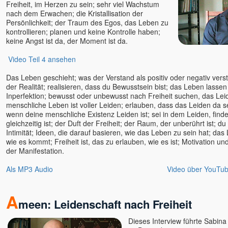
Freiheit, im Herzen zu sein; sehr viel Wachstum
Nisargadatta
nach dem Erwachen; die Kristallisation der
Nishkàma
Persönlichkeit; der Traum des Egos, das Leben zu
kontrollieren; planen und keine Kontrolle haben;
Nishta
keine Angst ist da, der Moment ist da.
Nukunu
Video Teil 4 ansehen
Olena
Oliver
Das Leben geschieht; was der Verstand als positiv oder negativ verst
Osho
der Realität; realisieren, dass du Bewusstsein bist; das Leben lassen
Inperfektion; bewusst oder unbewusst nach Freiheit suchen, das Le
Padma u. Torsten
menschliche Leben ist voller Leiden; erlauben, dass das Leiden da se
Papaji
wenn deine menschliche Existenz Leiden ist; sei in dem Leiden, finde d
gleichzeitig ist; der Duft der Freiheit; der Raum, der unberührt ist; du 
Pari u. Satyaa
Intimität; Ideen, die darauf basieren, wie das Leben zu sein hat; da
Philipp
wie es kommt; Freiheit ist, das zu erlauben, wie es ist; Motivation un
Paul Smit
der Manifestation.
Petra
Als MP3 Audio
Video über YouTu
Poraj, Alexander
Prajnaji
A
Prashantam
meen: Leidenschaft nach Freiheit
Pratibha u. Kareem
Dieses Interview führte Sabina
Prem Joshua