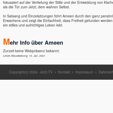
fokussiert auf der Vertiefung der Stille und der Entwicklung von Klarh
als die Tür zum Jetzt, dem wahren Selbst.
In Satsang und Einzelsitzungen führt Ameen durch den ganz persön
Erwachens und zeigt die Einfachheit, dass Freiheit gefunden werde
ein stilles und aufrichtiges Leben lebt.
M
ehr Info über Ameen
Zurzeit keine Webpräsenz bekannt.
Letzte Aktualisierung: 10. Jan. 2021
Copyright(c) 2024
Jetzt-TV
•
Kontakt
•
Impressum
•
Datensc