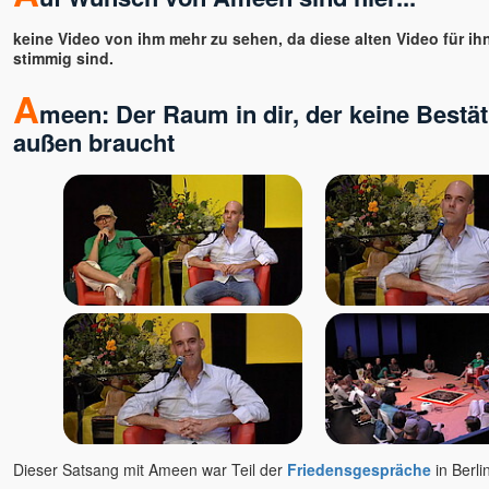
ANdy
keine Video von ihm mehr zu sehen, da diese alten Video für ih
Angaangaq
stimmig sind.
Angelika Winklhofer
A
Annette Kaiser
meen: Der Raum in dir, der keine Bestä
Anssi
außen braucht
Anushree
Arjuna
Arne Eckert
Artur
Astamaya
Avinash u. Gyandeva
Bernie Prior
Bettina Hallifax
Bewusstseinsschule
geistreich
Bhashkar Perinchery
Braum, Slyvia & Franz,
Geistheilung nach Horst
Dieser Satsang mit Ameen war Teil der
Friedensgespräche
in Berli
Krone