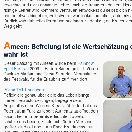
erwachte und nicht erwachte Lehrer, nichts etikettieren, deinem Herz
richtige Lehrer wird kommen; Vertrauen entwickelst du selbst; dich ni
und an etwas hingeben, Selbstverantwortlichkeit behalten; aufmerks
für dich wahr ist; reflektieren und beginnen zu denken; du bist es, d
Weg geht.
A
meen: Befreiung ist die Wertschätzung
wahr ist
Dieser Satsang mit Ameen wurde beim
Rainbow
Spirit Festival
2009 in Baden-Baden gefilmt. Vielen
Dank an Mariam und Tersa Sura,den Veranstaltern
des Festivals, für die Erlaubnis zu filmen dort.
Video Teil 1 ansehen
Reflektiere genau über dich; das Leben bringt
immer Herausforderungen; begegne dem
Augenblick ohne Wissen; Kreativität; jeder hat das
Potential, in Fülle zu leben; Authentizität öffnet den
Raum; keine Erfordernis erleuchtet zu sein;
schätze das Leben; zu einfach für den Verstand;
größer als das Leben; am Ende bist du eins mit