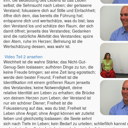
ihm; die Bedeutung des Lebens ist das Leben
selbst; die Sehnsucht nach Leben; der gerissene
Verstand; fokussiere dich auf Stille und Einfachheit;
öffne dich dem, das bereits die Führung hat;
entspanne dich und wertschätze, was du bist; lass
den Verstand los und schätze den Raum, der sich
damit öffnet; jenseits des Verstandes; Gedanken
sind die natürliche Aktivität des Verstandes; spüre
den Atem, ruhe im Herzen; Befreiung ist die
Wertschätzung dessen, was wahr ist.
Video Teil 2 ansehen
Weichheit ist die wahre Stärke; das Nicht-Gut-
Genug-Sein loslassen; aufhören Dinge zu tun, die
keine Freude bringen; sei eine Zeit lang egoistisch;
werde dein bester Freund; Freiheit ist die
Identifikation mit einem größeren Raum jenseits
des Verstandes; keine Notwendigkeit, deine
relative Identität am Leben zu erhalten; die Brücke
von deinem Herzen zum Leben; der Verstand ist
nur ein schöner Diener; Freiheit ist die
Fokussierung auf das, was du bist; Freiheit ist
Leben ohne Angst; ohne Angst können wir zutiefst
lieben und gleichzeitig loslassen; die Seele sehnt
sich nach Tiefe im Leben; kein Bedarf zu urteilen; schließlich kannst d