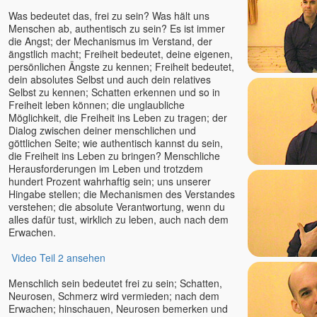
Was bedeutet das, frei zu sein? Was hält uns
Teresa-Maria Sura
Menschen ab, authentisch zu sein? Es ist immer
Thomas Herz
die Angst; der Mechanismus im Verstand, der
ängstlich macht; Freiheit bedeutet, deine eigenen,
Thomas Karow
persönlichen Ängste zu kennen; Freiheit bedeutet,
Thomas Mariam Sura u.
dein absolutes Selbst und auch dein relatives
Teresa Sura
Selbst zu kennen; Schatten erkennen und so in
Tim Taxis
Freiheit leben können; die unglaubliche
Möglichkeit, die Freiheit ins Leben zu tragen; der
Tobias
Dialog zwischen deiner menschlichen und
Tony Parsons
göttlichen Seite; wie authentisch kannst du sein,
Tony Samara
die Freiheit ins Leben zu bringen? Menschliche
Herausforderungen im Leben und trotzdem
Torsten & Padma
hundert Prozent wahrhaftig sein; uns unserer
Tyohar
Hingabe stellen; die Mechanismen des Verstandes
verstehen; die absolute Verantwortung, wenn du
U. G. Krishnamurti
alles dafür tust, wirklich zu leben, auch nach dem
Unmani
Erwachen.
Uwe Lilienthal
Video Teil 2 ansehen
Vanessa
Veeresh †
Menschlich sein bedeutet frei zu sein; Schatten,
Neurosen, Schmerz wird vermieden; nach dem
Veit Lindau
Erwachen; hinschauen, Neurosen bemerken und
Venu (Marie)