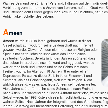
Wahres Sein und persönlicher Verstand, Führung auf dem individuel
Verbindung zum Lehrer, die Anzahl von Lehrern, auf den Grad von S
und Offenheit dem Lehrer gegenüber, Armut und Reichtum, natürlich
Aufrichtigkeit Schüler des Lebens
A
meen
Ameen
wurde 1966 in Israel geboren und wuchs in dieser
Gesellschaft auf, wodurch seine Leidenschaft nach Freiheit
geweckt wurde. Obwohl Ameen nie Interesse an Religion oder
Spiritualität hatte, lebte er unbewusst das Leben eines
spirituellen Suchers. Bereits in jungen Jahren spürte er, dass
das Leben in Israel zu einschränkend und aggressiv war, so
war er rebellisch und kritisch und seine Sehnsucht nach
Freiheit wuchs. Im Alter von 18 Jahren litt er unter einer
Depression. Es war zu dieser Zeit, in tiefer Einsamkeit und
Schmerz, als das Selbst begann, sich ihm zu zeigen. Nicht
wirklich wissend, was es war, lebte Ameen sein Leben weiter.
Viele Jahre später führte ihn seine Sehnsucht nach Freiheit
nach Asien und während er in Oshos Ashram meditierte, zeigte sich
Selbst wieder. In 1998 löste sich sein Ich vollständig auf und er erw
wahren Selbst. Nach Jahren der Integration und des Verstehens, fi
lehren. Sein Weg der menschlichen Befreiung, den er "Führung dur