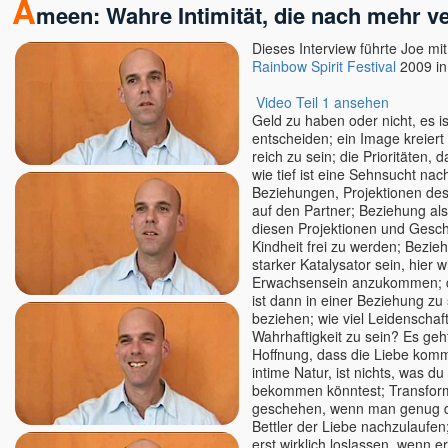
A
meen: Wahre Intimität, die nach mehr ve
Dieses Interview führte Joe m
Rainbow Spirit Festival
2009 in
Video Teil 1 ansehen
Geld zu haben oder nicht, es is
entscheiden; ein Image kreier
reich zu sein; die Prioritäten,
wie tief ist eine Sehnsucht nac
Beziehungen, Projektionen des
auf den Partner; Beziehung als
diesen Projektionen und Gesch
Kindheit frei zu werden; Bezi
starker Katalysator sein, hier w
Erwachsensein anzukommen; de
ist dann in einer Beziehung zu 
beziehen; wie viel Leidenschaft
Wahrhaftigkeit zu sein? Es geh
Hoffnung, dass die Liebe komm
intime Natur, ist nichts, was d
bekommen könntest; Transfor
geschehen, wenn man genug da
Bettler der Liebe nachzulaufe
erst wirklich loslassen, wenn e