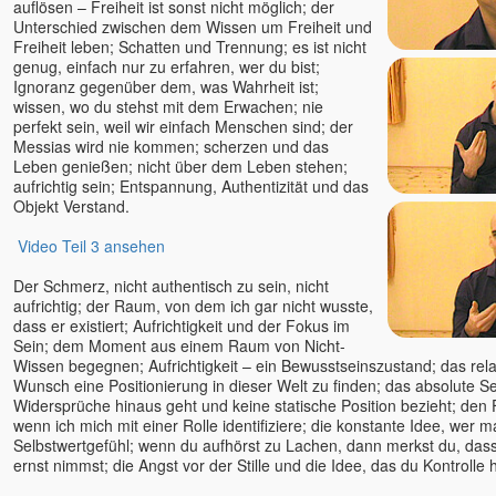
auflösen – Freiheit ist sonst nicht möglich; der
Verena Fleißner Egobuster
Unterschied zwischen dem Wissen um Freiheit und
Freiheit leben; Schatten und Trennung; es ist nicht
Verena Kamphausen
genug, einfach nur zu erfahren, wer du bist;
Vincenzo Califano
Ignoranz gegenüber dem, was Wahrheit ist;
Vincenzo Kavod Altepost
wissen, wo du stehst mit dem Erwachen; nie
perfekt sein, weil wir einfach Menschen sind; der
Werner Meier
Messias wird nie kommen; scherzen und das
Wilhelm Reich
Leben genießen; nicht über dem Leben stehen;
aufrichtig sein; Entspannung, Authentizität und das
Willigis Jäger †
Objekt Verstand.
Wojtek Gorecki
Wolfgang Kerschbaummayr
Video Teil 3 ansehen
Yod †
Der Schmerz, nicht authentisch zu sein, nicht
Yolande Duran-Serrano
aufrichtig; der Raum, von dem ich gar nicht wusste,
dass er existiert; Aufrichtigkeit und der Fokus im
Yvonne Unger
Sein; dem Moment aus einem Raum von Nicht-
Zanko
Wissen begegnen; Aufrichtigkeit – ein Bewusstseinszustand; das rela
Wunsch eine Positionierung in dieser Welt zu finden; das absolute Se
Widersprüche hinaus geht und keine statische Position bezieht; den F
wenn ich mich mit einer Rolle identifiziere; die konstante Idee, wer m
Selbstwertgefühl; wenn du aufhörst zu Lachen, dann merkst du, dass
ernst nimmst; die Angst vor der Stille und die Idee, das du Kontrolle 