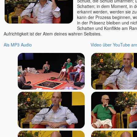
Schuld, die Schuld umarmen; ü
Daniel Rüger
Schatten; in dem Moment, in 
Daniel Stötter
erkannt werden, werden sie zu
kann der Prozess beginnen, wo 
Daniela Schuchardt
in der Präsenz bleiben und nic
Deepak
Schatten und Konflikte am Ra
Aufrichtigkeit ist der Atem deines wahren Selbstes.
Deva Vanessa Van Echten
Deva Satpriya
Als MP3 Audio
Video über YouTube an
Devasetu - ORKASIS-
Meditation
Devi
Dhyan Mikael
Dirk Hessel
Dittmar Kruse
Dolano
Eckhart Tolle u. Kim Eng
Edgar OWK Hofer
Egobuster Verena Fleißner
Eli
Elios