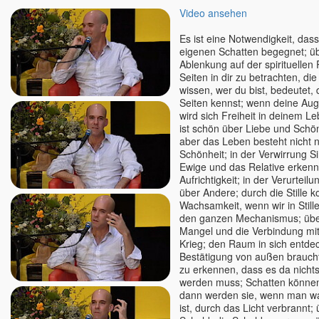
Bruno Würtenberger - Free
Video ansehen
Spirit TV
Es ist eine Notwendigkeit, das
Byron Katie
eigenen Schatten begegnet; üb
Canela Michelle Meyers
Ablenkung auf der spirituellen 
Seiten in dir zu betrachten, die
Cara Barbi Lienert
wissen, wer du bist, bedeutet, 
Caro Fischer
Seiten kennst; wenn deine Aug
Cesar Teruel
wird sich Freiheit in deinem L
ist schön über Liebe und Schö
Chandrika
aber das Leben besteht nicht 
Charles Kunow
Schönheit; in der Verwirrung S
Christian Meyer
Ewige und das Relative erken
Aufrichtigkeit; in der Verurteil
Christian Salvesen
über Andere; durch die Stille 
Christine Seidel
Wachsamkeit, wenn wir in Stille
den ganzen Mechanismus; übe
Claudia Filkov
Mangel und die Verbindung mi
Claudius Geiger
Krieg; den Raum in sich entde
Dalai Lama
Bestätigung von außen braucht
zu erkennen, dass es da nichts
Dana Raimann
werden muss; Schatten könne
Daniel Herbst
dann werden sie, wenn man wa
ist, durch das Licht verbrannt;
Daniel Odier