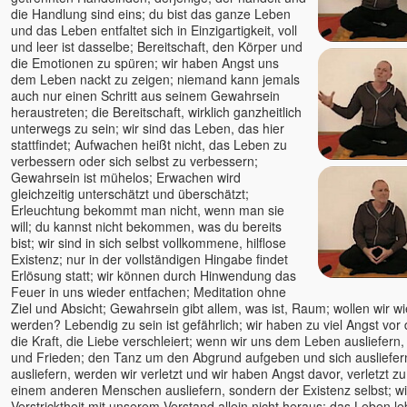
Satyam S. Kathrein
die Handlung sind eins; du bist das ganze Leben
Shankar, Dr.
und das Leben entfaltet sich in Einzigartigkeit, voll
und leer ist dasselbe; Bereitschaft, den Körper und
Shiva
die Emotionen zu spüren; wir haben Angst uns
Shivkrupanand Swami, Shree
dem Leben nackt zu zeigen; niemand kann jemals
& Guruma
auch nur einen Schritt aus seinem Gewahrsein
heraustreten; die Bereitschaft, wirklich ganzheitlich
Shubhraji
unterwegs zu sein; wir sind das Leben, das hier
Sinchota
stattfindet; Aufwachen heißt nicht, das Leben zu
Soham (Samarpan)
verbessern oder sich selbst zu verbessern;
Gewahrsein ist mühelos; Erwachen wird
Sophia
gleichzeitig unterschätzt und überschätzt;
Spirit Talks mit Isabella Wirth
Erleuchtung bekommt man nicht, wenn man sie
Sri Vast
will; du kannst nicht bekommen, was du bereits
bist; wir sind in sich selbst vollkommene, hilflose
Stefan Hiene
Existenz; nur in der vollständigen Hingabe findet
Steffen Lohrer
Erlösung statt; wir können durch Hinwendung das
Feuer in uns wieder entfachen; Meditation ohne
Subhash
Ziel und Absicht; Gewahrsein gibt allem, was ist, Raum; wollen wir w
Suprya Gina
werden? Lebendig zu sein ist gefährlich; wir haben zu viel Angst vor 
Svagat u. Yatro
die Kraft, die Liebe verschleiert; wenn wir uns dem Leben ausliefern, 
und Frieden; den Tanz um den Abgrund aufgeben und sich ausliefer
Sven Sein
ausliefern, werden wir verletzt und wir haben Angst davor, verletzt zu
Tara
einem anderen Menschen ausliefern, sondern der Existenz selbst; 
Verstricktheit mit unserem Verstand allein nicht heraus; das Leben le
Tara Bondi