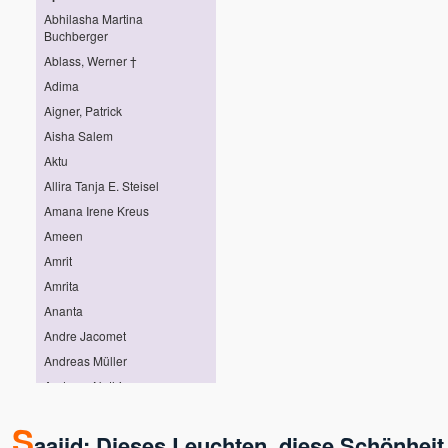
Abhilasha Martina
Buchberger
Ablass, Werner †
Adima
Aigner, Patrick
Aisha Salem
Aktu
Allira Tanja E. Steisel
Amana Irene Kreus
Ameen
Amrit
Amrita
Ananta
Andre Jacomet
Andreas Müller
Andreas Nothing
Andreas Pröhl
S
Andreas Stötter
aajid: Dieses Leuchten, diese Schönheit