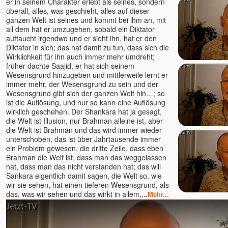
er in seinem Charakter erlebt als seines, sondern
Daniel Rüger
überall, alles, was geschieht, alles auf dieser
Daniel Stötter
ganzen Welt ist seines und kommt bei ihm an, mit
all dem hat er umzugehen, sobald ein Diktator
Daniela Schuchardt
auftaucht irgendwo und er sieht ihn, hat er den
Deepak
Diktator in sich; das hat damit zu tun, dass sich die
Wirklichkeit für ihn auch immer mehr umdreht;
Deva Vanessa Van Echten
früher dachte Saajid, er hat sich seinem
Deva Satpriya
Wesensgrund hinzugeben und mittlerweile lernt er
Devasetu - ORKASIS-
immer mehr, der Wesensgrund zu sein und der
Meditation
Wesensgrund gibt sich der ganzen Welt hin…; so
ist die Auflösung, und nur so kann eine Auflösung
Devi
wirklich geschehen. Der Shankara hat ja gesagt,
Dhyan Mikael
die Welt ist Illusion, nur Brahman alleine ist, aber
Dirk Hessel
die Welt ist Brahman und das wird immer wieder
unterschoben, das ist über Jahrtausende immer
Dittmar Kruse
ein Problem gewesen, die dritte Zeile, dass eben
Dolano
Brahman die Welt ist, dass man das weggelassen
hat, dass man das nicht verstanden hat; das will
Eckhart Tolle u. Kim Eng
Sankara eigentlich damit sagen, die Welt so, wie
Edgar OWK Hofer
wir sie sehen, hat einen tieferen Wesensgrund, als
Egobuster Verena Fleißner
das, was wir sehen und das wirkt in allem,...
Mehr...
Eli
Elios