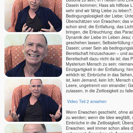
Dasein kommen; Hass als hilflose L
sehr sind wir fähig Liebe zu leben?;
Bedingungslosigkeit der Liebe; Unt
Überschätzen von Erwachen; das ve
schon sind; die Entfaltung, das Lich
bringen, die Erleuchtung; das Paradi
Dynamik der Liebe im Leben Jesu; 
geschehen lassen; Selbsterfüllung
Dasein; unser Sein als bedingungsl
Bereitschaft hinzuschauen – und a
Bereitschaft dazu nicht da ist; das
Mysterium Mensch zu sein: niemand
Einzigartigkeit in der Entfaltung; h
wirklich ist; Einbrüche in das Sehe
ist, kein Jemand, kein Ich; Mensch s
Leere, ungetrennt von einander; 
zulassen, in die Zeitlosigkeit zu fall
Video Teil 2 ansehen
Wenn Erwachen geschieht, ohne al
zu werden; wenn die Idee wegfällt, 
Einbrüche in die Zeitlosigkeit; Übe
Erwachen, weil immer schon alles d