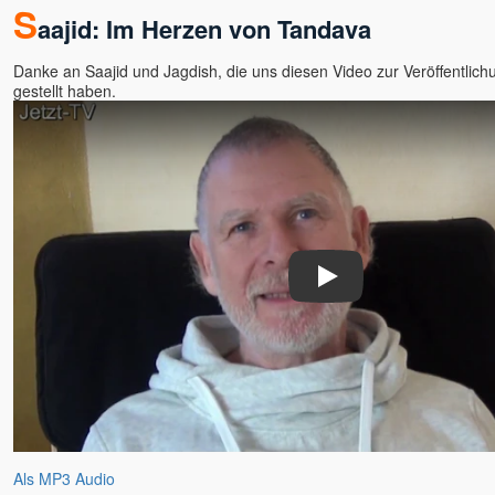
S
Premananda / John David
aajid: Im Herzen von Tandava
Premdas
Danke an Saajid und Jagdish, die uns diesen Video zur Veröffentlic
Premodaya
gestellt haben.
Pyar
Ralf Heske
Rama
Ramana Maharshi
Ramesh - Ronny
Ramesh Balsekar
Rani Kaluza
Play
Rania
Ranjit Maharaj
Reimund Kästner
Renate Ma Nishcala, jetzt:
Nishkàma
Ria Panen Godesberg
Richard Gruber
Als MP3 Audio
Richard Sylvester