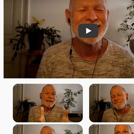
Ellen Kalwait-Borck u.
Slobodan
Ellie Roozdar
Ernst-Peter Flint
Evelin Rosenfeld
Play
Florian Tathagata u. Julia
Schlosser
Francis Lucille
Friederike Hemsath
Gabriele Rudolph
Gaia
Ganga Mira
Gangaji u. Eli
geistreich
Bewusstseinsschule
Gerd Valentinelli
Gerhard Leon Laub
Gerhard Schrabal
Gopal