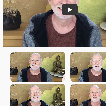
Mario Hirt
Marlon
Play
Marta Soraya
Martin Erdmann
Martina Gallmetzer
Mayakarina Karin Gerlach
Meike Schütt
Michael Barnett †
Michael Roads
Moksha
Mooji
Muni
Nabala
Nada
Naho Owada
Narada
Neeru
Niina