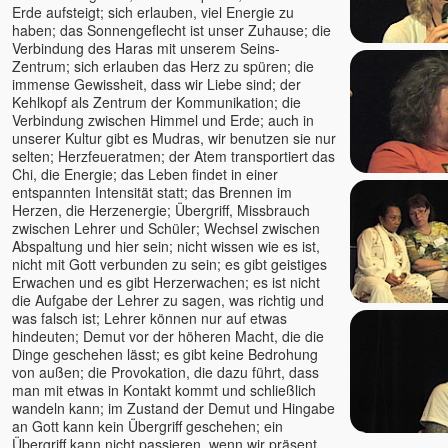
Erde aufsteigt; sich erlauben, viel Energie zu
haben; das Sonnengeflecht ist unser Zuhause; die
Verbindung des Haras mit unserem Seins-
Zentrum; sich erlauben das Herz zu spüren; die
immense Gewissheit, dass wir Liebe sind; der
Kehlkopf als Zentrum der Kommunikation; die
Verbindung zwischen Himmel und Erde; auch in
unserer Kultur gibt es Mudras, wir benutzen sie nur
selten; Herzfeueratmen; der Atem transportiert das
Chi, die Energie; das Leben findet in einer
entspannten Intensität statt; das Brennen im
Herzen, die Herzenergie; Übergriff, Missbrauch
zwischen Lehrer und Schüler; Wechsel zwischen
Abspaltung und hier sein; nicht wissen wie es ist,
nicht mit Gott verbunden zu sein; es gibt geistiges
Erwachen und es gibt Herzerwachen; es ist nicht
die Aufgabe der Lehrer zu sagen, was richtig und
was falsch ist; Lehrer können nur auf etwas
hindeuten; Demut vor der höheren Macht, die die
Dinge geschehen lässt; es gibt keine Bedrohung
von außen; die Provokation, die dazu führt, dass
man mit etwas in Kontakt kommt und schließlich
wandeln kann; im Zustand der Demut und Hingabe
an Gott kann kein Übergriff geschehen; ein
Übergriff kann nicht passieren, wenn wir präsent