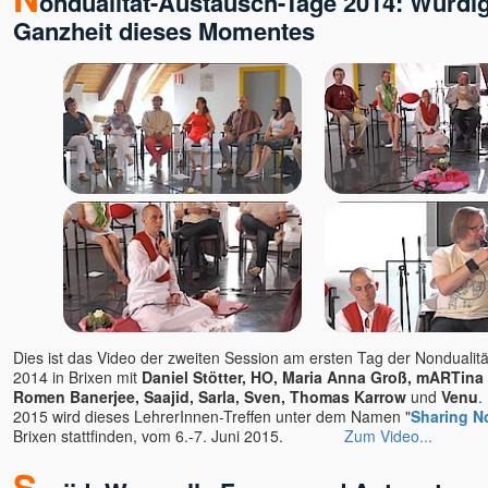
ondualität-Austausch-Tage 2014: Würdi
Ganzheit dieses Momentes
Dies ist das Video der zweiten Session am ersten Tag der Nondualit
2014 in Brixen mit
Daniel Stötter, HO, Maria Anna Groß, mARTina 
Romen Banerjee, Saajid, Sarla,
Sven, Thomas Karrow
und
Venu
.
2015 wird dieses LehrerInnen-Treffen unter dem Namen "
Sharing N
Brixen stattfinden, vom 6.-7. Juni 2015.
Zum Video...
S