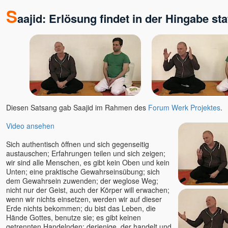
Rick Linchitz †
S
aajid: Erlösung findet in der Hingabe sta
Robert Adams
Roland und Ludmilla /
Erleuchtungs-Kongresse
Romen Banerjee
Romeo Kovcin
Roland Engert
Ronny
Ruth Parama
Diesen Satsang gab Saajid im Rahmen des
Forum Werk Projektes
.
Ryofu Pussel
Video ansehen
Saajid
Sabina Witzel
Sich authentisch öffnen und sich gegenseitig
austauschen; Erfahrungen teilen und sich zeigen;
Sabine Kroiß
wir sind alle Menschen, es gibt kein Oben und kein
Samarpan-Meditation
Unten; eine praktische Gewahrseinsübung; sich
Samuel Hassan Hanna
dem Gewahrsein zuwenden; der weglose Weg;
nicht nur der Geist, auch der Körper will erwachen;
Sascha A. Jaksic
wenn wir nichts einsetzen, werden wir auf dieser
Sathya Jens Marionette
Erde nichts bekommen; du bist das Leben, die
Hände Gottes, benutze sie; es gibt keinen
Satyaa u. Pari
getrennten Handelnden; derjenige, der handelt und