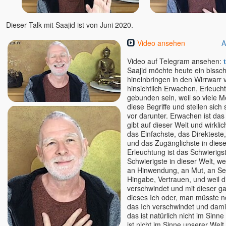
J. Krishnamurti
Jim Newman
Dieser Talk mit Saajid ist von Juni 2020.
Jörg Wedereit
John David
Video ansehen
A
John de Ruiter
Video auf Telegram ansehen:
Jürgen Hummes - die
Saajid möchte heute ein bissch
Spirebos
hineinbringen in den Wirrwarr 
Kareem & Pratibha
hinsichtlich Erwachen, Erleuch
gebunden sein, weil so viele
Karim
diese Begriffe und stellen sich
Karin Gerlach - Mayakarina
vor darunter. Erwachen ist das
Karl Renz
gibt auf dieser Welt und wirklic
das Einfachste, das Direkteste
Kevin
und das Zugänglichste in diese
Kerstin Landwehr
Erleuchtung ist das Schwierigs
Schwierigste in dieser Welt, wei
Lena Giger
an Hinwendung, an Mut, an Se
Lino Heimild
Hingabe, Vertrauen, und weil d
Lisa Cairns
verschwindet und mit dieser ga
dieses Ich oder, man müsste 
Ludmilla und Roland
das Ich verschwindet und dami
Mada Dalian
das ist natürlich nicht im Sinn
Madhukar
ist nicht im Sinne unserer Welt,