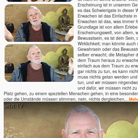
Erscheinung ist in unserem Ge
Mahima
es das Schwierigste in dieser 
Maitreya †
Erwachen ist das Einfachste in 
Erwachen ist das, was immer hi
Malou
Grundlage ist von allem Erleb
Mandakini
Erscheinungswelt, von allem, wa
Manik
Bewusstsein, es ist dein Sein,
Wirklichkeit; man könnte auch 
Marc Stollreiter Herz-Prophet
Gewahrsein oder das Bewussts
Marco Sein
selber erwacht; die Metapher 
dem Traum heraus zu erwachen
Marcus Powarzynski
einfach aus dem Traum zu erw
Mari
gar nichts zu tun, es kann nic
Mari Nil †
muss nichts getan werden und e
tun, und wir müssen nirgendwo
Maria Anna Groß
und dafür, wir müssen nicht zu
Maria Dott-Carmon
Platz gehen, zu einem speziellen Menschen gehen, in eine besonder
oder die Umstände müssen stimmen, nein, nichts dergleichen,...
Marialma
Mehr
Mariam Nour
Mariam Thomas Sura u.
Teresa Sura
Mariananda
Marie (Venu)