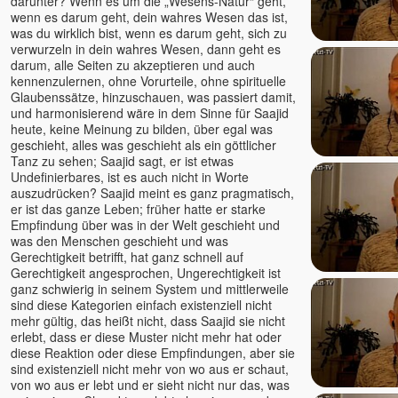
darunter? Wenn es um die „Wesens-Natur“ geht,
Bruno Würtenberger - Free
wenn es darum geht, dein wahres Wesen das ist,
Spirit TV
was du wirklich bist, wenn es darum geht, sich zu
verwurzeln in dein wahres Wesen, dann geht es
Byron Katie
darum, alle Seiten zu akzeptieren und auch
Canela Michelle Meyers
kennenzulernen, ohne Vorurteile, ohne spirituelle
Glaubenssätze, hinzuschauen, was passiert damit,
Cara Barbi Lienert
und harmonisierend wäre in dem Sinne für Saajid
Caro Fischer
heute, keine Meinung zu bilden, über egal was
Cesar Teruel
geschieht, alles was geschieht als ein göttlicher
Tanz zu sehen; Saajid sagt, er ist etwas
Chandrika
Undefinierbares, ist es auch nicht in Worte
Charles Kunow
auszudrücken? Saajid meint es ganz pragmatisch,
Christian Meyer
er ist das ganze Leben; früher hatte er starke
Empfindung über was in der Welt geschieht und
Christian Salvesen
was den Menschen geschieht und was
Christine Seidel
Gerechtigkeit betrifft, hat ganz schnell auf
Gerechtigkeit angesprochen, Ungerechtigkeit ist
Claudia Filkov
ganz schwierig in seinem System und mittlerweile
Claudius Geiger
sind diese Kategorien einfach existenziell nicht
Dalai Lama
mehr gültig, das heißt nicht, dass Saajid sie nicht
erlebt, dass er diese Muster nicht mehr hat oder
Dana Raimann
diese Reaktion oder diese Empfindungen, aber sie
Daniel Herbst
sind existenziell nicht mehr von wo aus er schaut,
von wo aus er lebt und er sieht nicht nur das, was
Daniel Odier