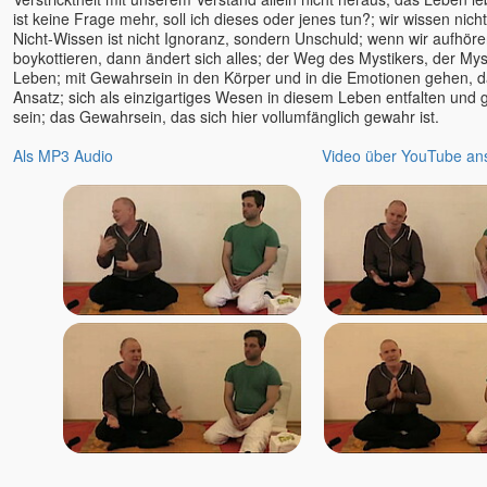
ist keine Frage mehr, soll ich dieses oder jenes tun?; wir wissen nich
Teresa-Maria Sura
Nicht-Wissen ist nicht Ignoranz, sondern Unschuld; wenn wir aufhöre
Thomas Herz
boykottieren, dann ändert sich alles; der Weg des Mystikers, der Mys
Leben; mit Gewahrsein in den Körper und in die Emotionen gehen, d
Thomas Karow
Ansatz; sich als einzigartiges Wesen in diesem Leben entfalten und gle
Thomas Mariam Sura u.
sein; das Gewahrsein, das sich hier vollumfänglich gewahr ist.
Teresa Sura
Tim Taxis
Als MP3 Audio
Video über YouTube an
Tobias
Tony Parsons
Tony Samara
Torsten & Padma
Tyohar
U. G. Krishnamurti
Unmani
Uwe Lilienthal
Vanessa
Veeresh †
Veit Lindau
Venu (Marie)