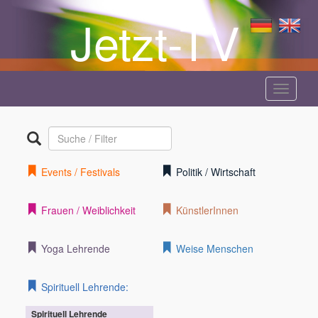
Jetzt-TV
Menü
anzeige
Events / Festivals
Politik / Wirtschaft
Frauen / Weiblichkeit
KünstlerInnen
Yoga Lehrende
Weise Menschen
Spirituell Lehrende:
Spirituell Lehrende