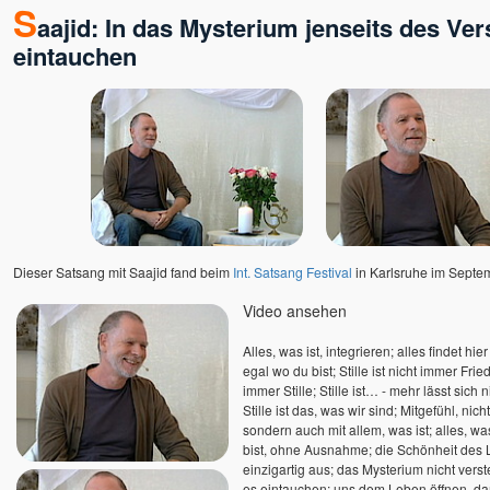
S
aajid: In das Mysterium jenseits des Ve
Verena Fleißner Egobuster
Verena Kamphausen
eintauchen
Vincenzo Califano
Vincenzo Kavod Altepost
Werner Meier
Wilhelm Reich
Willigis Jäger †
Wojtek Gorecki
Wolfgang Kerschbaummayr
Yod †
Dieser Satsang mit Saajid fand beim
Int. Satsang Festival
in Karlsruhe im Septem
Yolande Duran-Serrano
Video ansehen
Yvonne Unger
Zanko
Alles, was ist, integrieren; alles findet hi
egal wo du bist; Stille ist nicht immer Frie
immer Stille; Stille ist… - mehr lässt sich
Stille ist das, was wir sind; Mitgefühl, ni
sondern auch mit allem, was ist; alles, was
bist, ohne Ausnahme; die Schönheit des 
einzigartig aus; das Mysterium nicht vers
es eintauchen; uns dem Leben öffnen, dam