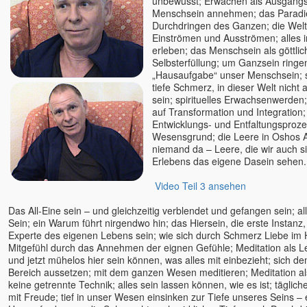
unbewusst; Erwachen als Ausgangs
Menschsein annehmen; das Paradi
Durchdringen des Ganzen; die Welt 
Einströmen und Ausströmen; alles i
erleben; das Menschsein als göttlic
Selbsterfüllung; um Ganzsein ringen
„Hausaufgabe“ unser Menschsein; spi
tiefe Schmerz, in dieser Welt nic
sein; spirituelles Erwachsenwerde
auf Transformation und Integration;
Entwicklungs- und Entfaltungsproz
Wesensgrund; die Leere in Oshos A
niemand da – Leere, die wir auch si
Erlebens das eigene Dasein sehen.
Video Teil 3 ansehen
Das All-Eine sein – und gleichzeitig verblendet und gefangen sein; al
Sein; ein Warum führt nirgendwo hin; das Hiersein, die erste Instanz, 
Experte des eigenen Lebens sein; wie sich durch Schmerz Liebe im H
Mitgefühl durch das Annehmen der eignen Gefühle; Meditation als L
und jetzt mühelos hier sein können, was alles mit einbezieht; sich 
Bereich aussetzen; mit dem ganzen Wesen meditieren; Meditation al
keine getrennte Technik; alles sein lassen können, wie es ist; täglich
mit Freude; tief in unser Wesen einsinken zur Tiefe unseres Seins – e