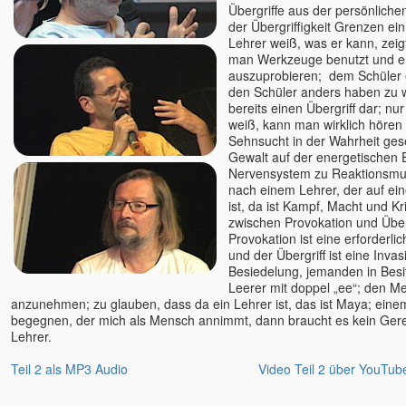
Übergriffe aus der persönlichen 
der Übergriffigkeit Grenzen ei
Lehrer weiß, was er kann, zeig
man Werkzeuge benutzt und er
auszuprobieren; dem Schüler e
den Schüler anders haben zu wol
bereits einen Übergriff dar; n
weiß, kann man wirklich hören
Sehnsucht in der Wahrheit ge
Gewalt auf der energetischen 
Nervensystem zu Reaktionsmu
nach einem Lehrer, der auf ei
ist, da ist Kampf, Macht und Kr
zwischen Provokation und Überg
Provokation ist eine erforderl
und der Übergriff ist eine Invas
Besiedelung, jemanden in Bes
Leerer mit doppel „ee“; den 
anzunehmen; zu glauben, dass da ein Lehrer ist, das ist Maya; ei
begegnen, der mich als Mensch annimmt, dann braucht es kein Ger
Lehrer.
Teil 2 als MP3 Audio
Video Teil 2 über YouTu