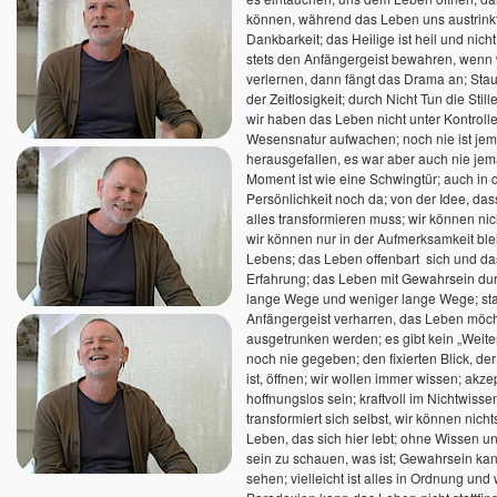
können, während das Leben uns austrinkt
Dankbarkeit; das Heilige ist heil und nic
stets den Anfängergeist bewahren, wenn
verlernen, dann fängt das Drama an; Sta
der Zeitlosigkeit; durch Nicht Tun die Sti
wir haben das Leben nicht unter Kontroll
Wesensnatur aufwachen; noch nie ist j
herausgefallen, es war aber auch nie je
Moment ist wie eine Schwingtür; auch in der
Persönlichkeit noch da; von der Idee, da
alles transformieren muss; wir können nich
wir können nur in der Aufmerksamkeit blei
Lebens; das Leben offenbart sich und das
Erfahrung; das Leben mit Gewahrsein dur
lange Wege und weniger lange Wege; st
Anfängergeist verharren, das Leben möcht
ausgetrunken werden; es gibt kein „Weit
noch nie gegeben; den fixierten Blick, der
ist, öffnen; wir wollen immer wissen; akzep
hoffnungslos sein; kraftvoll im Nichtwiss
transformiert sich selbst, wir können nicht
Leben, das sich hier lebt; ohne Wissen u
sein zu schauen, was ist; Gewahrsein kann
sehen; vielleicht ist alles in Ordnung und