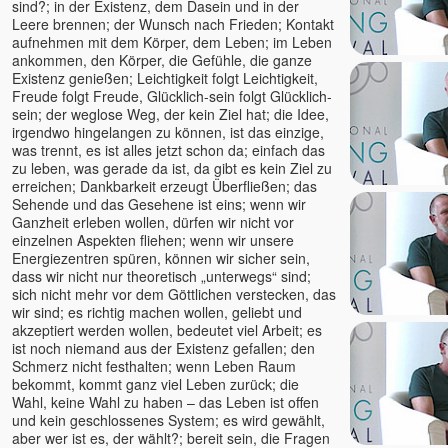
sind?; in der Existenz, dem Dasein und in der
Leere brennen; der Wunsch nach Frieden; Kontakt
aufnehmen mit dem Körper, dem Leben; im Leben
ankommen, den Körper, die Gefühle, die ganze
Existenz genießen; Leichtigkeit folgt Leichtigkeit,
Freude folgt Freude, Glücklich-sein folgt Glücklich-
sein; der weglose Weg, der kein Ziel hat; die Idee,
irgendwo hingelangen zu können, ist das einzige,
was trennt, es ist alles jetzt schon da; einfach das
zu leben, was gerade da ist, da gibt es kein Ziel zu
erreichen; Dankbarkeit erzeugt Überfließen; das
Sehende und das Gesehene ist eins; wenn wir
Ganzheit erleben wollen, dürfen wir nicht vor
einzelnen Aspekten fliehen; wenn wir unsere
Energiezentren spüren, können wir sicher sein,
dass wir nicht nur theoretisch „unterwegs“ sind;
sich nicht mehr vor dem Göttlichen verstecken, das
wir sind; es richtig machen wollen, geliebt und
akzeptiert werden wollen, bedeutet viel Arbeit; es
ist noch niemand aus der Existenz gefallen; den
Schmerz nicht festhalten; wenn Leben Raum
bekommt, kommt ganz viel Leben zurück; die
Wahl, keine Wahl zu haben – das Leben ist offen
und kein geschlossenes System; es wird gewählt,
aber wer ist es, der wählt?; bereit sein, die Fragen