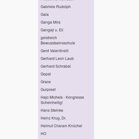
Gabriele Rudolph
Gaia
Ganga Mira
Gangaji u. Eli
geistreich
Bewusstseinsschule
Gerd Valentinelli
Gerhard Leon Laub
Gerhard Schrabal
Gopal
Grace
Gurpreet
Hajo Michels - Kongresse
Scheinheilig!
Hans Steinke
Heinz Krug, Dr.
Helmut Charam Knüchel
HO