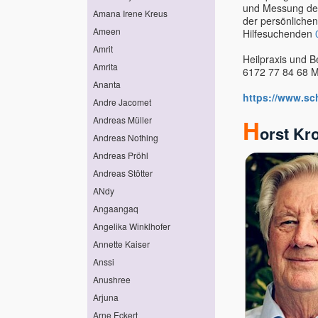
und Messung der
Amana Irene Kreus
der persönliche
Ameen
Hilfesuchenden
Amrit
Heilpraxis und B
Amrita
6172 77 84 68 Ma
Ananta
https://www.sc
Andre Jacomet
Andreas Müller
H
orst Kr
Andreas Nothing
Andreas Pröhl
Andreas Stötter
ANdy
Angaangaq
Angelika Winklhofer
Annette Kaiser
Anssi
Anushree
Arjuna
Arne Eckert