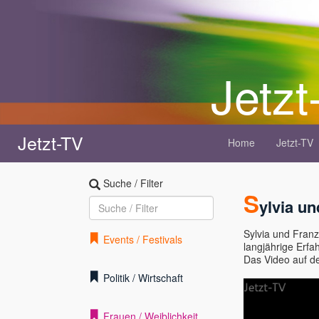
Jetzt
Jetzt-TV
Home
Jetzt-TV
Suche / Filter
S
ylvia u
Sylvia und Franz
Events / Festivals
langjährige Erfa
Das Video auf d
Politik / Wirtschaft
Frauen / Weiblichkeit