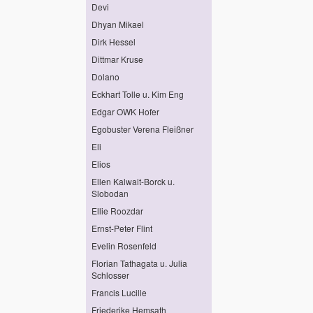
Devi
Dhyan Mikael
Dirk Hessel
Dittmar Kruse
Dolano
Eckhart Tolle u. Kim Eng
Edgar OWK Hofer
Egobuster Verena Fleißner
Eli
Elios
Ellen Kalwait-Borck u.
Slobodan
Ellie Roozdar
Ernst-Peter Flint
Evelin Rosenfeld
Florian Tathagata u. Julia
Schlosser
Francis Lucille
Friederike Hemsath