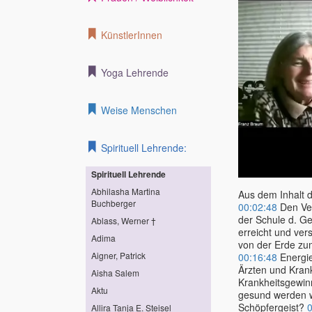
KünstlerInnen
Yoga Lehrende
Weise Menschen
Spirituell Lehrende:
Spirituell Lehrende
Abhilasha Martina
Aus dem Inhalt 
Buchberger
00:02:48
Den Ver
der Schule d. Ge
Ablass, Werner †
erreicht und ver
Adima
von der Erde z
Aigner, Patrick
00:16:48
Energie
Ärzten und Kra
Aisha Salem
Krankheitsgewi
Aktu
gesund werden 
Schöpfergeist?
0
Allira Tanja E. Steisel