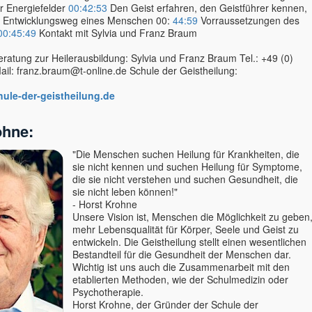
 Energiefelder
00:42:53
Den Geist erfahren, den Geistführer kennen,
n Entwicklungsweg eines Menschen 00:
44:59
Vorraussetzungen des
00:45:49
Kontakt mit Sylvia und Franz Braum
eratung zur Heilerausbildung: Sylvia und Franz Braum Tel.: +49 (0)
il: franz.braum@t-online.de Schule der Geistheilung:
hule-der-geistheilung.de
ohne:
"Die Menschen suchen Heilung für Krankheiten, die
sie nicht kennen und suchen Heilung für Symptome,
die sie nicht verstehen und suchen Gesundheit, die
sie nicht leben können!"
- Horst Krohne
Unsere Vision ist, Menschen die Möglichkeit zu geben
mehr Lebensqualität für Körper, Seele und Geist zu
entwickeln. Die Geistheilung stellt einen wesentlichen
Bestandteil für die Gesundheit der Menschen dar.
Wichtig ist uns auch die Zusammenarbeit mit den
etablierten Methoden, wie der Schulmedizin oder
Psychotherapie.
Horst Krohne, der Gründer der Schule der