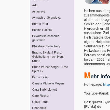
Artur
Heilern aus der 
Astamaya
zusammengestel
Avinash u. Gyandeva
einem Lehrprog
Bernie Prior
Schule der Geis
Hierdurch erhält
Bettina Hallifax
auszuüben. Ziel 
Bewusstseinsschule
Heilstrategie ü
geistreich
eigene Heilpoten
Seminaren zur Pe
Bhashkar Perinchery
Heilweisen als Fo
Braum, Slyvia & Franz,
Bereich beruflich
Geistheilung nach Horst
Im Jahr 2008 ha
Krone
übernommen und 
Bruno Würtenberger - Free
Spirit TV
M
ehr Inf
Byron Katie
Canela Michelle Meyers
Homepage:
htt
Cara Barbi Lienert
YouTube-Kanal:
Caro Fischer
Cesar Teruel
Heilerpraxis Syl
(Punkt) de
Chandrika