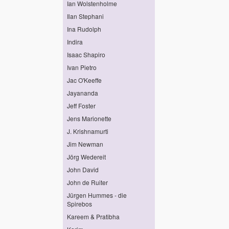
Ian Wolstenholme
Ilan Stephani
Ina Rudolph
Indira
Isaac Shapiro
Ivan Pietro
Jac O'Keeffe
Jayananda
Jeff Foster
Jens Marionette
J. Krishnamurti
Jim Newman
Jörg Wedereit
John David
John de Ruiter
Jürgen Hummes - die
Spirebos
Kareem & Pratibha