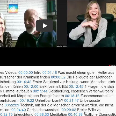
Play
des Videos:
00:00:00
Intro
00:01:18
Was macht einen guten Heiler aus
ursacher der Krankheit finden
00:08:52
Die Heilquote der Methoden
istheilung
00:10:42
Erster Schlüssel zur Heilung, wenn Menschen sich
standen fühlen
00:12:00
Elektrosensibilität
00:12:45
4 Fragen, die sich
um Himmel aufbauen
00:15:44
Geistheilung, esoterisch verschwurbelt?
arbeit mit körpereignen Energiefeldern
00:18:16
Zusammenarbeit mit
nkenhäusern
00:19:22
Unheilbar krank?
00:21:47
Unbewusste
nne
00:22:29
Technik, mit der die Menschen erreicht werden, die nicht
wollen.
00:24:40
Christusbewusstsein
00:29:02
Freier Wille vs.
0:32:15
Erleuchtung
00:36:33
Meditation
00:40:36
Ärztliche Diagnostik