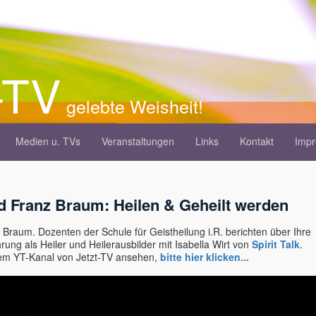
-TV
gelebte Weisheit!
Medien u. TVs
Veranstaltungen
Links
Kontakt
Imp
nd Franz Braum: Heilen & Geheilt werden
 Braum. Dozenten der Schule für Geistheilung i.R. berichten über Ihre
hrung als Heiler und Heilerausbilder mit Isabella Wirt von
Spirit Talk
.
em YT-Kanal von Jetzt-TV ansehen,
bitte hier klicken...