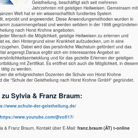
Geistheilung, beschäftigt sich seit mehreren
Jahrzehnten mit geistigen Heilweisen. Gemeinsam mit
ganzen Welt hat er ein wissenschaftlich fundiertes System
lt, erprobt und angewendet. Diese Anwendungsmethoden wurden in
ramm zusammengefasst und werden seitdem in der 1998 gegründeten
theilung nach Horst Krohne angeboten.
 jeder Mensch die Möglichkeit, geistige Heilweisen zu erlernen und
ist es, den Hintergrund einer Krankheit aufzudecken, um in eine
berzugehen. Dabei wird das persönliche Wachstum gefördert und das
tial angeregt.Daraus ergibt sich ein interessantes Angebot an
rsönlichkeitsentwicklung und für das gezielte Erlernen der geistigen
rtbildung mit Zertifikat. Es eröffnet sich auch die Möglichkeit, in diese
 tätig zu werden.
ben die erfolgreichsten Dozenten die Schule von Horst Krohne
die “Schule der Geistheilung nach Horst Krohne GmbH” gegründet.
o zu Sylvia & Franz Braum:
ps://www.schule-der-geistheilung.de/
https://www.youtube.com/@vofi17/
via & Franz Braum, Kontakt über E-Mail:
franz.braum (ÄT) t-online