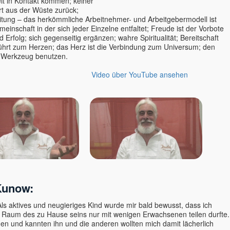
it in Kontakt kommen; keiner
rt aus der Wüste zurück;
tung – das herkömmliche Arbeitnehmer- und Arbeitgebermodell ist
einschaft in der sich jeder Einzelne entfaltet; Freude ist der Vorbote
 Erfolg; sich gegenseitig ergänzen; wahre Spiritualität; Bereitschaft
führt zum Herzen; das Herz ist die Verbindung zum Universum; den
s Werkzeug benutzen.
Video über YouTube ansehen
Kunow:
s aktives und neugieriges Kind wurde mir bald bewusst, dass ich
 Raum des zu Hause seins nur mit wenigen Erwachsenen teilen durfte.
n und kannten ihn und die anderen wollten mich damit lächerlich