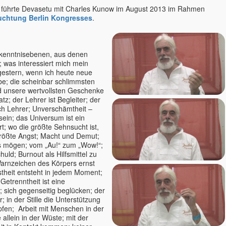
w führte Devasetu mit Charles Kunow im August 2013 im Rahmen
uchtung Berlin Kongresses
.
kenntnisebenen, aus denen
; was interessiert mich mein
estern, wenn ich heute neue
be; die scheinbar schlimmsten
d unsere wertvollsten Geschenke
z; der Lehrer ist Begleiter; der
uch Lehrer; Unverschämtheit –
ein; das Universum ist ein
t; wo die größte Sehnsucht ist,
größte Angst; Macht und Demut;
es mögen; vom „Au!“ zum „Wow!“;
uld; Burnout als Hilfsmittel zu
Warnzeichen des Körpers ernst
heit entsteht in jedem Moment;
Getrenntheit ist eine
; sich gegenseitig beglücken; der
; in der Stille die Unterstützung
pfen; Arbeit mit Menschen in der
 allein in der Wüste; mit der