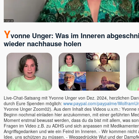
Verena Fleißner Egobuster
Verena Kamphausen
Vincenzo Califano
Vincenzo Kavod Altepost
Y
vonne Unger: Was im Inneren abgeschnit
Werner Meier
wieder nachhause holen
Wilhelm Reich
Willigis Jäger †
Wojtek Gorecki
Wolfgang Kerschbaummayr
Yod †
Yolande Duran-Serrano
Yvonne Unger
Live-Chat-Satsang mit Yvonne Unger von Dez. 2024, herzlichen Dank 
Zanko
durch Eure Spenden möglich:
www.paypal.com/paypalme/WolframU
Yvonne Unger Zoom02). Aus dem Inhalt des Videos u.v.m.: Yvonne 
Beginn nochmal einladen hier anzukommen, mit einer geführten Medita
Moment erstmal bewusst werden, dass du da bist mit allem, was sons
Fragen im Video z.B. zu ADHS und sich anpassen mit Medikamenten
Angriffsgedanken und wie ein Feind im Inneren. - Wir kommen nicht a
Idee, uns schützen zu müssen. - Weggedrückte Wut und der Dampfko