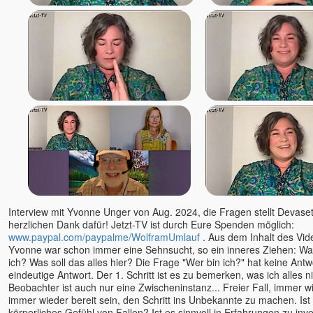
Interview mit Yvonne Unger von Aug. 2024, die Fragen stellt Devas
herzlichen Dank dafür! Jetzt-TV ist durch Eure Spenden möglich:
www.paypal.com/paypalme/WolframUmlauf
. Aus dem Inhalt des Vide
Yvonne war schon immer eine Sehnsucht, so ein inneres Ziehen: Wa
ich? Was soll das alles hier? Die Frage "Wer bin ich?" hat keine Ant
eindeutige Antwort. Der 1. Schritt ist es zu bemerken, was ich alles n
Beobachter ist auch nur eine Zwischeninstanz... Freier Fall, immer w
immer wieder bereit sein, den Schritt ins Unbekannte zu machen. Ist
körperliches Gefühl von Fallen? Ist es sinnvoll in Erfahrungen zu inv