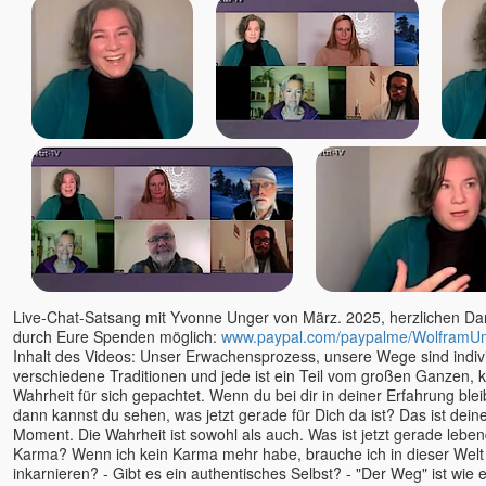
Premananda / John David
Premdas
Premodaya
Pyar
Ralf Heske
Rama
Ramana Maharshi
Ramesh - Ronny
Ramesh Balsekar
Rani Kaluza
Rania
Live-Chat-Satsang mit Yvonne Unger von März. 2025, herzlichen Dank
Ranjit Maharaj
durch Eure Spenden möglich:
www.paypal.com/paypalme/WolframU
Reimund Kästner
Inhalt des Videos: Unser Erwachensprozess, unsere Wege sind individ
Renate Ma Nishcala, jetzt:
verschiedene Traditionen und jede ist ein Teil vom großen Ganzen, k
Nishkàma
Wahrheit für sich gepachtet. Wenn du bei dir in deiner Erfahrung bl
dann kannst du sehen, was jetzt gerade für Dich da ist? Das ist dein
Ria Panen Godesberg
Moment. Die Wahrheit ist sowohl als auch. Was ist jetzt gerade lebend
Richard Gruber
Karma? Wenn ich kein Karma mehr habe, brauche ich in dieser Welt
Richard Sylvester
inkarnieren? - Gibt es ein authentisches Selbst? - "Der Weg" ist wie