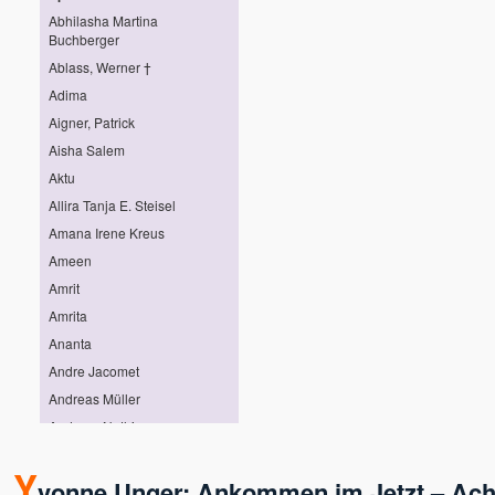
Abhilasha Martina
Buchberger
Ablass, Werner †
Adima
Aigner, Patrick
Aisha Salem
Aktu
Allira Tanja E. Steisel
Amana Irene Kreus
Ameen
Amrit
Amrita
Ananta
Andre Jacomet
Andreas Müller
Andreas Nothing
Andreas Pröhl
Y
Andreas Stötter
vonne Unger: Ankommen im Jetzt – Ach