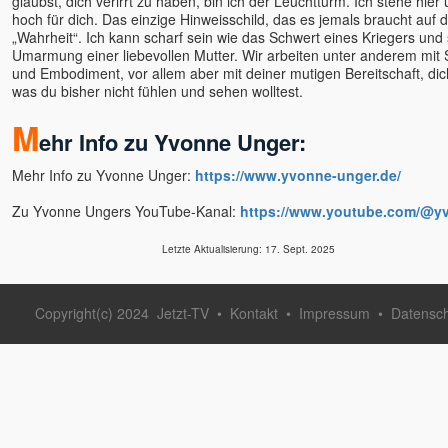
glaubst, dich verirrt zu haben, bin ich der Leuchtturm. Ich stehe hier
hoch für dich. Das einzige Hinweisschild, das es jemals braucht auf d
„Wahrheit“. Ich kann scharf sein wie das Schwert eines Kriegers und 
Umarmung einer liebevollen Mutter. Wir arbeiten unter anderem mit 
und Embodiment, vor allem aber mit deiner mutigen Bereitschaft, dic
was du bisher nicht fühlen und sehen wolltest.
M
ehr Info zu Yvonne Unger:
Mehr Info zu Yvonne Unger:
https://www.yvonne-unger.de/
Zu Yvonne Ungers YouTube-Kanal:
https://www.youtube.com/@y
Letzte Aktualisierung: 17. Sept. 2025
Copyright(c) 2024
Jetzt-TV
•
Kontakt
•
Impressum
•
Datensc