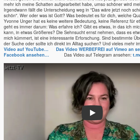
mehr ich meine Schatten aufgearbeitet habe, umso schöner wird me
Teresa-Maria Sura
Irgendwann fällt die Unterscheidung weg in "Das wäre jetzt noch sc
schön". Wer oder was ist Gott? Was bedeutet es für dich, welche Qua
Thomas Herz
Yvonne Unger hat es keine weitere Bedeutung, keine Referenz für et
Thomas Karow
geht es immer darum: Was erfahre ich? Gibt es etwas, in das ich mich
Thomas Mariam Sura u.
kann, in etwas Größeres? Die Sehnsucht ernst nehmen, dass es etwa
Teresa Sura
mich kümmert, ist eine interessante Erforschung. Sind bestimmte Üb
der Suche oder sollte ich direkt im Alltag suchen? Und vieles 
Tim Taxis
Video auf YouTube…
Das Video WERBEFREI auf Vimeo an 
Tobias
Facebook ansehen…
Das Video auf Telegram ansehen:
t.m
Tony Parsons
Tony Samara
Torsten & Padma
Tyohar
U. G. Krishnamurti
Unmani
Uwe Lilienthal
Vanessa
Play
Veeresh †
Veit Lindau
Venu (Marie)