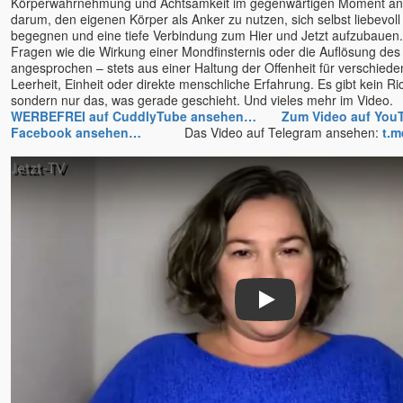
Körperwahrnehmung und Achtsamkeit im gegenwärtigen Moment a
Bruno Würtenberger - Free
darum, den eigenen Körper als Anker zu nutzen, sich selbst liebevoll 
Spirit TV
begegnen und eine tiefe Verbindung zum Hier und Jetzt aufzubauen. 
Fragen wie die Wirkung einer Mondfinsternis oder die Auflösung des
Byron Katie
angesprochen – stets aus einer Haltung der Offenheit für verschiede
Canela Michelle Meyers
Leerheit, Einheit oder direkte menschliche Erfahrung. Es gibt kein Ri
Cara Barbi Lienert
sondern nur das, was gerade geschieht. Und vieles mehr im Vi
WERBEFREI auf CuddlyTube ansehen…
Zum Video auf Yo
Caro Fischer
Facebook ansehen…
Das Video auf Telegram ansehen:
t.m
Cesar Teruel
Chandrika
Charles Kunow
Christian Meyer
Christian Salvesen
Christine Seidel
Claudia Filkov
Claudius Geiger
Play
Dalai Lama
Dana Raimann
Daniel Herbst
Daniel Odier