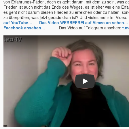
von Erfahrungs-Fäden, doch es geht darum, mit dem zu sein, was ger
Rick Linchitz †
Frieden ist auch nicht das Ende des Weges, es ist eher wie eine Er
Robert Adams
es geht nicht darum diesen Frieden zu erreichen oder zu halten, so
zu überprüfen, was jetzt gerade dran ist? Und vieles mehr im 
Roland und Ludmilla /
auf YouTube…
Das Video WERBEFREI auf Vimeo an sehen…
Erleuchtungs-Kongresse
Facebook ansehen…
Das Video auf Telegram ansehen:
t.m
Romen Banerjee
Romeo Kovcin
Roland Engert
Ronny
Ruth Parama
Ryofu Pussel
Saajid
Sabina Witzel
Play
Sabine Kroiß
Samarpan-Meditation
Samuel Hassan Hanna
Sascha A. Jaksic
Sathya Jens Marionette
Satyaa u. Pari