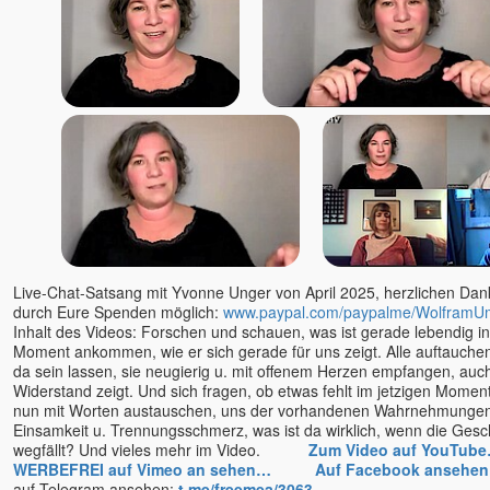
Mario Hirt
Marlon
Marta Soraya
Martin Erdmann
Martina Gallmetzer
Mayakarina Karin Gerlach
Meike Schütt
Michael Barnett †
Michael Roads
Moksha
Mooji
Live-Chat-Satsang mit Yvonne Unger von April 2025, herzlichen Dank 
durch Eure Spenden möglich:
www.paypal.com/paypalme/WolframU
Muni
Inhalt des Videos: Forschen und schauen, was ist gerade lebendig i
Nabala
Moment ankommen, wie er sich gerade für uns zeigt. Alle auftauch
da sein lassen, sie neugierig u. mit offenem Herzen empfangen, auch
Nada
Widerstand zeigt. Und sich fragen, ob etwas fehlt im jetzigen Momen
Naho Owada
nun mit Worten austauschen, uns der vorhandenen Wahrnehmungen
Narada
Einsamkeit u. Trennungsschmerz, was ist da wirklich, wenn die Gesc
wegfällt? Und vieles mehr im Video.
Zum Video auf YouTub
Neeru
WERBEFREI auf Vimeo an sehen…
Auf Facebook ansehe
Niina
auf Telegram ansehen:
t.me/freemea/3063