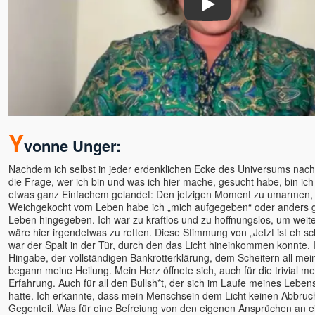
Play
Y
vonne Unger:
Nachdem ich selbst in jeder erdenklichen Ecke des Universums nac
die Frage, wer ich bin und was ich hier mache, gesucht habe, bin ich 
etwas ganz Einfachem gelandet: Den jetzigen Moment zu umarmen, g
Weichgekocht vom Leben habe ich „mich aufgegeben“ oder anders g
Leben hingegeben. Ich war zu kraftlos und zu hoffnungslos, um weiter
wäre hier irgendetwas zu retten. Diese Stimmung von „Jetzt ist eh s
war der Spalt in der Tür, durch den das Licht hineinkommen konnte. I
Hingabe, der vollständigen Bankrotterklärung, dem Scheitern all me
begann meine Heilung. Mein Herz öffnete sich, auch für die trivial m
Erfahrung. Auch für all den Bullsh*t, der sich im Laufe meines Leb
hatte. Ich erkannte, dass mein Menschsein dem Licht keinen Abbruc
Gegenteil. Was für eine Befreiung von den eigenen Ansprüchen an ein