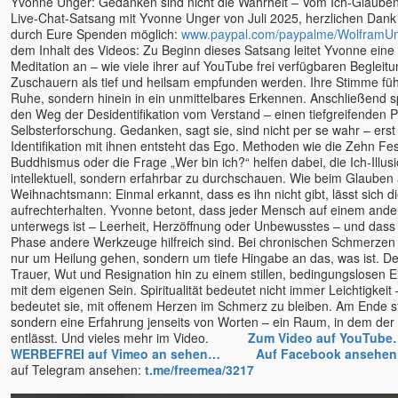
Yvonne Unger: Gedanken sind nicht die Wahrheit – Vom Ich-Glauben
Ellen Kalwait-Borck u.
Live-Chat-Satsang mit Yvonne Unger von Juli 2025, herzlichen Dank d
Slobodan
durch Eure Spenden möglich:
www.paypal.com/paypalme/WolframU
Ellie Roozdar
dem Inhalt des Videos: Zu Beginn dieses Satsang leitet Yvonne eine st
Ernst-Peter Flint
Meditation an – wie viele ihrer auf YouTube frei verfügbaren Begleit
Zuschauern als tief und heilsam empfunden werden. Ihre Stimme führ
Evelin Rosenfeld
Ruhe, sondern hinein in ein unmittelbares Erkennen. Anschließend s
Florian Tathagata u. Julia
den Weg der Desidentifikation vom Verstand – einen tiefgreifenden 
Schlosser
Selbsterforschung. Gedanken, sagt sie, sind nicht per se wahr – ers
Identifikation mit ihnen entsteht das Ego. Methoden wie die Zehn F
Francis Lucille
Buddhismus oder die Frage „Wer bin ich?“ helfen dabei, die Ich-Illusi
Friederike Hemsath
intellektuell, sondern erfahrbar zu durchschauen. Wie beim Glauben
Gabriele Rudolph
Weihnachtsmann: Einmal erkannt, dass es ihn nicht gibt, lässt sich di
aufrechterhalten. Yvonne betont, dass jeder Mensch auf einem and
Gaia
unterwegs ist – Leerheit, Herzöffnung oder Unbewusstes – und dass 
Ganga Mira
Phase andere Werkzeuge hilfreich sind. Bei chronischen Schmerzen 
Gangaji u. Eli
nur um Heilung gehen, sondern um tiefe Hingabe an das, was ist. De
Trauer, Wut und Resignation hin zu einem stillen, bedingungslosen 
geistreich
mit dem eigenen Sein. Spiritualität bedeutet nicht immer Leichtigkei
Bewusstseinsschule
bedeutet sie, mit offenem Herzen im Schmerz zu bleiben. Am Ende st
Gerd Valentinelli
sondern eine Erfahrung jenseits von Worten – ein Raum, in dem der 
entlässt. Und vieles mehr im Video.
Zum Video auf YouTube
Gerhard Leon Laub
WERBEFREI auf Vimeo an sehen…
Auf Facebook ansehe
Gerhard Schrabal
auf Telegram ansehen:
t.me/freemea/3217
Gopal