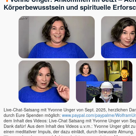
ANdy
Körperbewusstsein und spirituelle Erfors
Angaangaq
Angelika Winklhofer
Annette Kaiser
Anssi
Anushree
Arjuna
Arne Eckert
Artur
Astamaya
Avinash u. Gyandeva
Bernie Prior
Bettina Hallifax
Bewusstseinsschule
geistreich
Live-Chat-Satsang mit Yvonne Unger von Sept. 2025, herzlichen Dank
durch Eure Spenden möglich:
www.paypal.com/paypalme/WolframU
Bhashkar Perinchery
dem Inhalt des Videos: Live-Chat Satsang mit Yvonne Unger von Sep
Braum, Slyvia & Franz,
Dank dafür! Aus dem Inhalt des Videos u.v.m.: Yvonne Unger gibt z
Geistheilung nach Horst
einen meditativer Impuls, der dazu einlädt, durch bewusste Atmung,
Krone