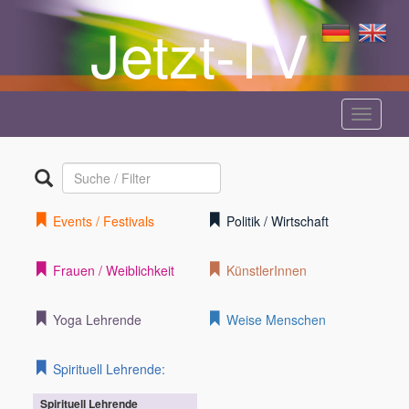
Jetzt-TV
Menü
anzeige
Events / Festivals
Politik / Wirtschaft
Frauen / Weiblichkeit
KünstlerInnen
Yoga Lehrende
Weise Menschen
Spirituell Lehrende:
Spirituell Lehrende