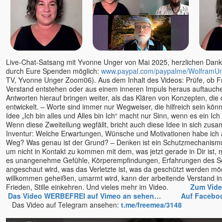
J. Krishnamurti
Jim Newman
Jörg Wedereit
John David
John de Ruiter
Live-Chat-Satsang mit Yvonne Unger von Mai 2025, herzlichen Dank d
Jürgen Hummes - die
durch Eure Spenden möglich:
www.paypal.com/paypalme/WolframU
Spirebos
TV, Yvonne Unger Zoom06). Aus dem Inhalt des Videos: Prüfe, ob 
Kareem & Pratibha
Verstand entstehen oder aus einem inneren Impuls heraus auftauch
Karim
Antworten hierauf bringen weiter, als das Klären von Konzepten, die
entwickelt. – Worte sind immer nur Wegweiser, die hilfreich sein könn
Karin Gerlach - Mayakarina
Idee „Ich bin alles und Alles bin Ich“ macht nur Sinn, wenn es ein Ich 
Karl Renz
Wenn diese Zweiteilung wegfällt, bricht auch diese Idee in sich zusa
Inventur: Welche Erwartungen, Wünsche und Motivationen habe ich a
Kevin
Weg? Was genau ist der Grund? – Denken ist ein Schutzmechanism
Kerstin Landwehr
um nicht in Kontakt zu kommen mit dem, was jetzt gerade in Dir ist, 
Lena Giger
es unangenehme Gefühle, Körperempfindungen, Erfahrungen des S
angeschaut wird, was das Verletzte ist, was da geschützt werden mö
Lino Heimild
willkommen geheißen, umarmt wird, kann der arbeitende Verstand i
Lisa Cairns
Frieden, Stille einkehren. Und vieles mehr im Video.
Zum Vid
Ludmilla und Roland
Das Video WERBEFREI auf Vimeo an sehen…
Auf Facebo
Das Video auf Telegram ansehen:
t.me/freemea/3148
Mada Dalian
Madhukar