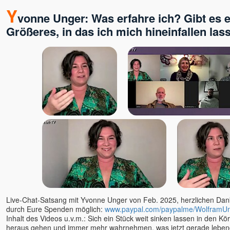
Satyam S. Kathrein
Y
vonne Unger: Was erfahre ich? Gibt es 
Shankar, Dr.
Größeres, in das ich mich hineinfallen la
Shiva
Shivkrupanand Swami, Shree
& Guruma
Shubhraji
Sinchota
Soham (Samarpan)
Sophia
Spirit Talks mit Isabella Wirth
Sri Vast
Stefan Hiene
Steffen Lohrer
Subhash
Suprya Gina
Svagat u. Yatro
Live-Chat-Satsang mit Yvonne Unger von Feb. 2025, herzlichen Dank 
Sven Sein
durch Eure Spenden möglich:
www.paypal.com/paypalme/WolframU
Tara
Inhalt des Videos u.v.m.: Sich ein Stück weit sinken lassen in den K
heraus gehen und immer mehr wahrnehmen, was jetzt gerade lebendig
Tara Bondi