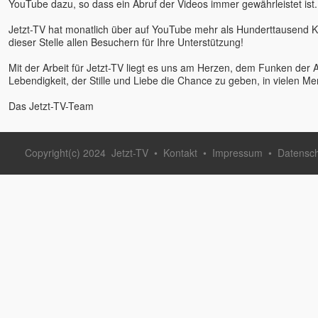
YouTube dazu, so dass ein Abruf der Videos immer gewährleistet ist.
Daniel Rüger
Daniel Stötter
Jetzt-TV hat monatlich über auf YouTube mehr als Hunderttausend K
dieser Stelle allen Besuchern für Ihre Unterstützung!
Daniela Schuchardt
Deepak
Mit der Arbeit für Jetzt-TV liegt es uns am Herzen, dem Funken der Au
Deva Vanessa Van Echten
Lebendigkeit, der Stille und Liebe die Chance zu geben, in vielen M
Deva Satpriya
Das Jetzt-TV-Team
Devasetu - ORKASIS-
Meditation
Devi
Copyright(c) 2024
Jetzt-TV
•
Kontakt
•
Impressum
•
Datensc
Dhyan Mikael
Dirk Hessel
Dittmar Kruse
Dolano
Eckhart Tolle u. Kim Eng
Edgar OWK Hofer
Egobuster Verena Fleißner
Eli
Elios