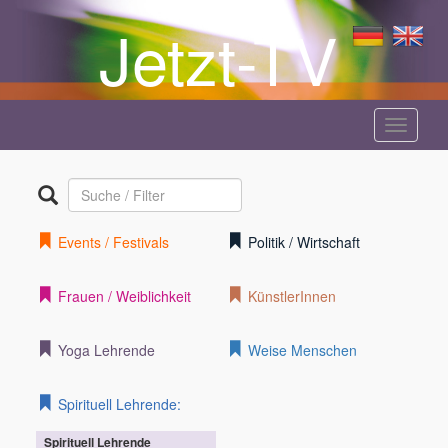
Jetzt-TV
Menü
anzeige
Events / Festivals
Politik / Wirtschaft
Frauen / Weiblichkeit
KünstlerInnen
Yoga Lehrende
Weise Menschen
Spirituell Lehrende:
Spirituell Lehrende