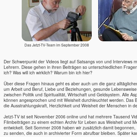
Bruno Würtenberger - Free
Spirit TV
Byron Katie
Canela Michelle Meyers
Cara Barbi Lienert
Caro Fischer
Das Jetzt-TV-Team im September 2008
Cesar Teruel
Chandrika
Der Schwerpunkt der Videos liegt auf Satsangs von und Interviews mit
Charles Kunow
Lehrern. Diese gehen in ihren Beiträgen so unterschiedlichen Frage
Christian Meyer
ich? Was will ich wirklich? Warum bin ich hier?
Christian Salvesen
Über diese Fragen hinaus geht es aber auch um die ganz alltäglich
Christine Seidel
um Arbeit und Beruf, Liebe und Beziehungen, gesunde Lebensweise
zwischen Politik und Spiritualität, Wirtschaft und Geldsystem. Alle A
Claudia Filkov
können angesprochen und mit Weisheit durchleuchtet werden. Das B
Claudius Geiger
die Ausstrahlungskraft, Herzlichkeit und Weisheit der Menschen in d
Dalai Lama
Jetzt-TV ist seit November 2006 online und hat mehrere Tausend Vi
Dana Raimann
Filmbeiträgen zu einem echten Archiv für Leben aus Weisheit und Me
Daniel Herbst
entwickelt. Seit Sommer 2008 haben wir zusätzlich damit begonnen,
Daniel Odier
zu senden, die auch in archivierter Form abrufbar bleiben. Später k