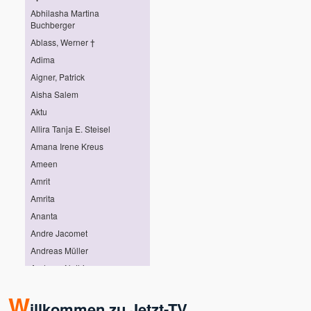
Abhilasha Martina
Buchberger
Ablass, Werner †
Adima
Aigner, Patrick
Aisha Salem
Aktu
Allira Tanja E. Steisel
Amana Irene Kreus
Ameen
Amrit
Amrita
Ananta
Andre Jacomet
Andreas Müller
Andreas Nothing
Andreas Pröhl
W
Andreas Stötter
illkommen zu Jetzt-TV