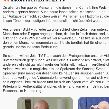
ANdy
Zu allen Zeiten gab es Menschen, die durch ihre Klarheit, ihre Weishe
Angaangaq
andere inspiriert haben. Auch heute leben solche Menschen unter uns
Angelika Winklhofer
zur Aufgabe gemacht, solchen weisen Menschen als Plattform zu dien
leisen Töne in der heutigen Informationsflut nicht überhört werden.
Annette Kaiser
Anssi
Aus unserer Sicht wird jeder zu unterschiedlichen Zeiten von untersc
Menschen oder Dingen angesprochen, die ihm hilfreich dabei sind, 
Anushree
erkennen, die in Wirklichkeit nie verschwindet, nur zeitweise aus dem
Arjuna
den einen Menschen momentan auf Tiefste berührt, hat für einen and
Arne Eckert
gerade überhaupt keine Bedeutung.
Artur
So stehen wir als Jetzt-TV-Team auch den Protagonisten unserer Vid
Astamaya
unterschiedlich gegenüber. Was der eine als authentisch erfährt, ents
anderen vielleicht gar nicht mehr der Wahrheit. Trotzdem veröffentli
Avinash u. Gyandeva
Videos, weil wir ein möglichst breites Spektrum der Satsang-Szene un
Bernie Prior
Sprecher (und mehr) darstellen und keine Zensur ausüben wollen. A
Bettina Hallifax
jeder das vorliegende Videomaterial unvoreingenommen auf sich wir
sein eigenes Urteil zu bilden und für sich die Spreu vom Weizen zu t
Bewusstseinsschule
Kriterium für Authentizität ist sicher, ob jemand von einem Beitrag ber
geistreich
Resonanz im Herzen regt.
Bhashkar Perinchery
Braum, Slyvia & Franz,
Geistheilung nach Horst
Krone