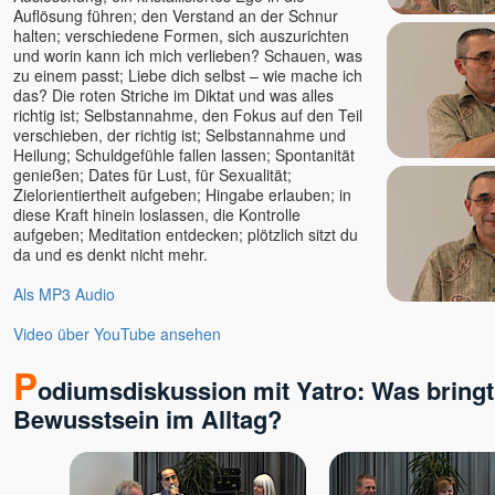
Auflösung führen; den Verstand an der Schnur
Bruno Würtenberger - Free
halten; verschiedene Formen, sich auszurichten
Spirit TV
und worin kann ich mich verlieben? Schauen, was
Byron Katie
zu einem passt; Liebe dich selbst – wie mache ich
Canela Michelle Meyers
das? Die roten Striche im Diktat und was alles
richtig ist; Selbstannahme, den Fokus auf den Teil
Cara Barbi Lienert
verschieben, der richtig ist; Selbstannahme und
Caro Fischer
Heilung; Schuldgefühle fallen lassen; Spontanität
genießen; Dates für Lust, für Sexualität;
Cesar Teruel
Zielorientiertheit aufgeben; Hingabe erlauben; in
Chandrika
diese Kraft hinein loslassen, die Kontrolle
Charles Kunow
aufgeben; Meditation entdecken; plötzlich sitzt du
da und es denkt nicht mehr.
Christian Meyer
Christian Salvesen
Als MP3 Audio
Christine Seidel
Video über YouTube ansehen
Claudia Filkov
Claudius Geiger
P
odiumsdiskussion mit Yatro: Was bringt 
Dalai Lama
Bewusstsein im Alltag?
Dana Raimann
Daniel Herbst
Daniel Odier