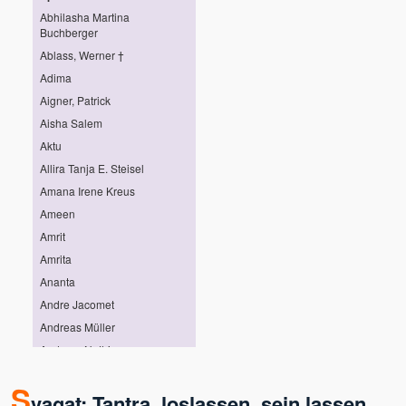
Abhilasha Martina
Buchberger
Ablass, Werner †
Adima
Aigner, Patrick
Aisha Salem
Aktu
Allira Tanja E. Steisel
Amana Irene Kreus
Ameen
Amrit
Amrita
Ananta
Andre Jacomet
Andreas Müller
Andreas Nothing
Andreas Pröhl
S
Andreas Stötter
vagat: Tantra, loslassen, sein lassen