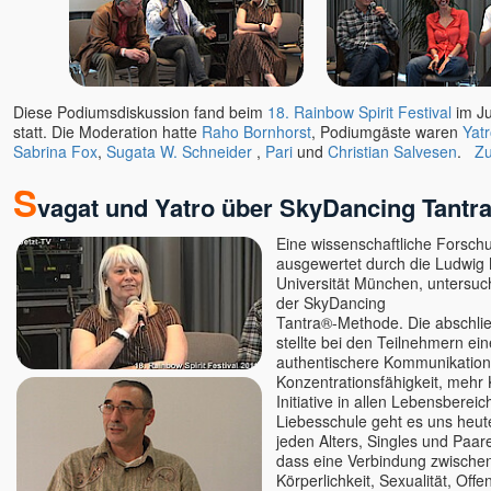
Daniel Rüger
Daniel Stötter
Daniela Schuchardt
Deepak
Diese Podiumsdiskussion fand beim
18. Rainbow Spirit Festival
im Ju
Deva Vanessa Van Echten
statt. Die Moderation hatte
Raho Bornhorst
, Podiumgäste waren
Yat
Deva Satpriya
Sabrina Fox
,
Sugata W. Schneider
,
Pari
und
Christian Salvesen
.
Zu
Devasetu - ORKASIS-
S
Meditation
vagat und Yatro über SkyDancing Tantra
Devi
Eine wissenschaftliche Forschu
Dhyan Mikael
ausgewertet durch die Ludwig 
Dirk Hessel
Universität München, untersuc
der SkyDancing
Dittmar Kruse
Tantra®-Methode. Die abschli
Dolano
stellte bei den Teilnehmern ein
Eckhart Tolle u. Kim Eng
authentischere Kommunikation
Konzentrationsfähigkeit, mehr K
Edgar OWK Hofer
Initiative in allen Lebensbereic
Egobuster Verena Fleißner
Liebesschule geht es uns heu
jeden Alters, Singles und Paare
Eli
dass eine Verbindung zwischen
Elios
Körperlichkeit, Sexualität, Off