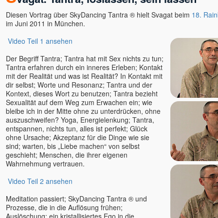
ANdy
Diesen Vortrag über SkyDancing Tantra ® hielt Svagat beim
18. Rain
Angaangaq
im Juni 2011 in München.
Angelika Winklhofer
Video Teil 1 ansehen
Annette Kaiser
Anssi
Der Begriff Tantra; Tantra hat mit Sex nichts zu tun;
Tantra erfahren durch ein inneres Erleben; Kontakt
Anushree
mit der Realität und was ist Realität? In Kontakt mit
Arjuna
dir selbst; Worte und Resonanz; Tantra und der
Arne Eckert
Kontext, dieses Wort zu benutzen; Tantra bezieht
Sexualität auf dem Weg zum Erwachen ein; wie
Artur
bleibe ich in der Mitte ohne zu unterdrücken, ohne
Astamaya
auszuschweifen? Yoga, Energielenkung; Tantra,
entspannen, nichts tun, alles ist perfekt; Glück
Avinash u. Gyandeva
ohne Ursache; Akzeptanz für die Dinge wie sie
Bernie Prior
sind; warten, bis „Liebe machen“ von selbst
Bettina Hallifax
geschieht; Menschen, die ihrer eigenen
Wahrnehmung vertrauen.
Bewusstseinsschule
geistreich
Video Teil 2 ansehen
Bhashkar Perinchery
Braum, Slyvia & Franz,
Meditation passiert; SkyDancing Tantra ® und
Geistheilung nach Horst
Prozesse, die in die Auflösung frühen;
Krone
Auslöschung; ein kristallisiertes Ego in die