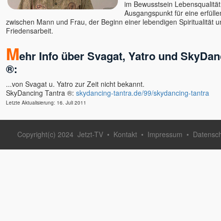
Ellen Kalwait-Borck u.
im Bewusstsein Lebensqualität i
Slobodan
Ausgangspunkt für eine erfüllen
zwischen Mann und Frau, der Beginn einer lebendigen Spiritualität un
Ellie Roozdar
Friedensarbeit.
Ernst-Peter Flint
M
Evelin Rosenfeld
ehr Info über Svagat, Yatro und SkyDan
Florian Tathagata u. Julia
®:
Schlosser
Francis Lucille
...von Svagat u. Yatro zur Zeit nicht bekannt.
SkyDancing Tantra ®:
skydancing-tantra.de/99/skydancing-tantra
Friederike Hemsath
Letzte Aktualisierung: 16. Juli 2011
Gabriele Rudolph
Gaia
Ganga Mira
Copyright(c) 2024
Jetzt-TV
•
Kontakt
•
Impressum
•
Datensc
Gangaji u. Eli
geistreich
Bewusstseinsschule
Gerd Valentinelli
Gerhard Leon Laub
Gerhard Schrabal
Gopal