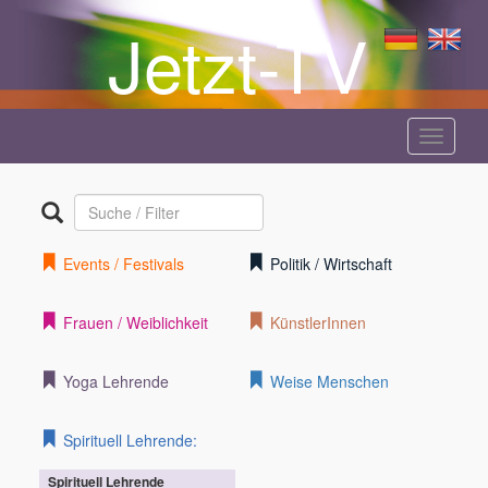
Jetzt-TV
Menü
anzeige
Events / Festivals
Politik / Wirtschaft
Frauen / Weiblichkeit
KünstlerInnen
Yoga Lehrende
Weise Menschen
Spirituell Lehrende:
Spirituell Lehrende