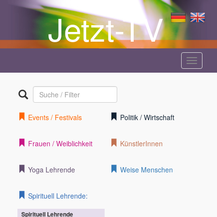
Jetzt-TV
Menü
anzeige
Events / Festivals
Politik / Wirtschaft
Frauen / Weiblichkeit
KünstlerInnen
Yoga Lehrende
Weise Menschen
Spirituell Lehrende:
Spirituell Lehrende