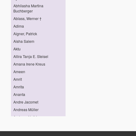
Abhilasha Martina
Buchberger
Ablass, Werner †
Adima
Aigner, Patrick
Aisha Salem
Aktu
Allira Tanja E. Steisel
Amana Irene Kreus
Ameen
Amrit
Amrita
Ananta
Andre Jacomet
Andreas Müller
Andreas Nothing
Andreas Pröhl
Andreas Stötter