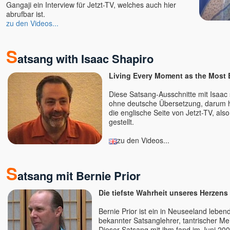
Gangaji ein Interview für Jetzt-TV, welches auch hier
Mahima
abrufbar ist.
zu den Videos...
Maitreya †
Malou
S
Mandakini
atsang with Isaac Shapiro
Manik
Marc Stollreiter Herz-Prophet
Living Every Moment as the Most 
Marco Sein
Diese Satsang-Ausschnitte mit Isaac 
Marcus Powarzynski
ohne deutsche Übersetzung, darum h
die englische Seite von Jetzt-TV, al
Mari
gestellt.
Mari Nil †
Maria Anna Groß
zu den Videos...
Maria Dott-Carmon
Marialma
S
atsang mit Bernie Prior
Mariam Nour
Mariam Thomas Sura u.
Die tiefste Wahrheit unseres Herzen
Teresa Sura
Bernie Prior ist ein in Neuseeland lebend
Mariananda
bekannter Satsanglehrer, tantrischer Mei
Marie (Venu)
Dieser Satsang mit ihm fand im Juni 20