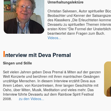
Unterhaltungslektüre
Premananda / John David
Premdas
Christian Salvesen, Autor spiritueller Bü
Beobachter und Kenner der Satsangszen
Premodaya
des Klassikers „Die Erleuchteten komm
Pyar
Devasetu zu spirituellen Themen intervie
ersten Krimi "Die Formel der Unsterblich
Ralf Heske
beantwortet dann Fragen zum 
Rama
Videos...
Ramana Maharshi
Ramesh - Ronny
I
nterview mit Deva Premal
Ramesh Balsekar
Rani Kaluza
Singen und Stille
Rania
Seit vielen Jahren geben Deva Premal & Miten auf der ganzen
Ranjit Maharaj
Welt Konzerte und berühren mit ihren mantrischen Gesängen
Reimund Kästner
unzählige Menschen. In diesem Interview erzählt Deva aus
ihrem Leben, von Konzertreisen, ihrer langen Geschichte mit
Renate Ma Nishcala, jetzt:
Nishkàma
Osho, über Miten, Musik, Meditation und vieles mehr. Das
Interview führte Devasetu auf dem Rainbow Spirit Festival
Ria Panen Godesberg
2008.
zu den Videos...
Richard Gruber
Richard Sylvester