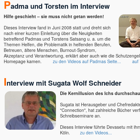
P
adma und Torsten im Interview
Rick Linchitz †
Robert Adams
Hilfe geschieht – sie muss nicht getan werden!
Roland und Ludmilla /
Erleuchtungs-Kongresse
Dieses Interview fand in Juni 2008 statt und dreht sich
Romen Banerjee
nach einer kurzen Einleitung über die Neuigkeiten
betreffend Padmas und Torstens Satsang u. a. um die
Romeo Kovcin
Themen Helfen, die Problematik in helfenden Berufen,
Roland Engert
Betreuen, ältere Menschen, Burnout-Syndrom,
Akzeptanz und Verantwortung, erklärt aber auch wie die Schutzenge
Ronny
Homepage kamen.
zu den Videos auf Padmas Seite...
auf 
Ruth Parama
Ryofu Pussel
I
Saajid
nterview mit Sugata Wolf Schneider
Sabina Witzel
Die Kernillusion des Ichs durchscha
Sabine Kroiß
Samarpan-Meditation
Sugata ist Herausgeber und Chefredakteu
"Connection", hat zahlreiche Bücher verf
Samuel Hassan Hanna
Schreibseminare an.
Sascha A. Jaksic
Sathya Jens Marionette
Dieses Interview führte Devasetu mit ih
Köln.
zu den Videos...
Satyaa u. Pari