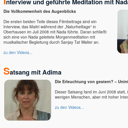
I
nterview und geführte Meditation mit Nad
Ellen Kalwait-Borck u.
Slobodan
Die Vollkommenheit des Augenblicks
Ellie Roozdar
Ernst-Peter Flint
Die ersten beiden Teile dieses Filmbeitrags sind ein
Interview, das Maitri während der „Naturheiltage“ in
Evelin Rosenfeld
Oberhausen im Juli 2008 mit Nada führte. Daran schließt
Florian Tathagata u. Julia
sich eine von Nada geleitete Morgenmeditation mit
Schlosser
musikalischer Begleitung durch Sanjay Tat Walter an.
Francis Lucille
zu den Videos...
Friederike Hemsath
Gabriele Rudolph
S
Gaia
atsang mit Adima
Ganga Mira
Die Erleuchtung von gestern? – Unin
Gangaji u. Eli
geistreich
Dieser Satsang fand im Juni 2008 statt, i
Bewusstseinsschule
wenigen Menschen, aber mit hoher Inten
Gerd Valentinelli
zu den Videos...
Gerhard Leon Laub
Gerhard Schrabal
Gopal