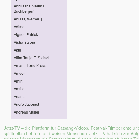
Abhilasha Martina
Buchberger
Ablass, Werner †
Adima
Aigner, Patrick
Aisha Salem
Aktu
Allira Tanja E. Steisel
Amana Irene Kreus
Ameen
Amrit
Amrita
Ananta
Andre Jacomet
Andreas Müller
Andreas Nothing
Jetzt-TV – die Plattform für Satsang-Videos, Festival-Filmberichte un
Andreas Pröhl
spirituellen Lehrern und weisen Menschen. Jetzt-TV hat sich zur Au
Andreas Stötter