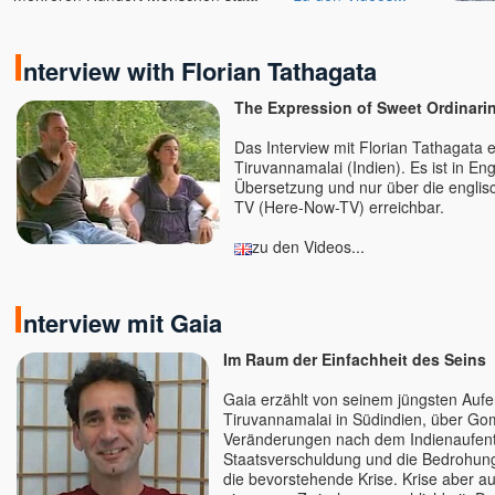
I
nterview with Florian Tathagata
The Expression of Sweet Ordinari
Das Interview mit Florian Tathagata 
Tiruvannamalai (Indien). Es ist in En
Übersetzung und nur über die englisc
TV (Here-Now-TV) erreichbar.
zu den Videos...
I
nterview mit Gaia
Im Raum der Einfachheit des Seins
Gaia erzählt von seinem jüngsten Aufen
Tiruvannamalai in Südindien, über Go
Veränderungen nach dem Indienaufentha
Staatsverschuldung und die Bedrohun
die bevorstehende Krise. Krise aber a