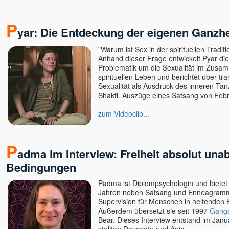
P
yar: Die Entdeckung der eigenen Ganzhe
"Warum ist Sex in der spirituellen Traditi
Anhand dieser Frage entwickelt Pyar di
Problematik um die Sexualität im Zus
spirituellen Leben und berichtet über tr
Sexualität als Ausdruck des inneren Ta
Shakti. Auszüge eines Satsang von Feb
zum Videoclip...
P
adma im Interview: Freiheit absolut un
Bedingungen
Padma ist Diplompsychologin und bietet
Jahren neben Satsang und Enneagram
Supervision für Menschen in helfenden 
Außerdem übersetzt sie seit 1997
Ganga
Bear. Dieses Interview entstand im Janu