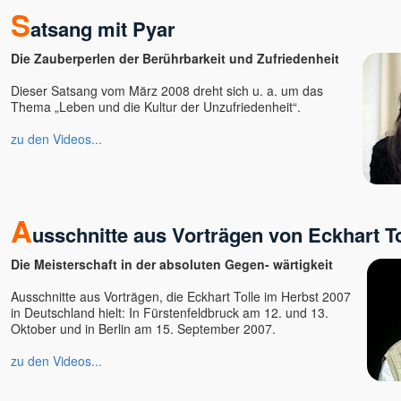
Grace
S
atsang mit Pyar
Gurpreet
Hajo Michels - Kongresse
Die Zauberperlen der Berührbarkeit und Zufriedenheit
Scheinheilig!
Hans Steinke
Dieser Satsang vom März 2008 dreht sich u. a. um das
Thema „Leben und die Kultur der Unzufriedenheit“.
Heinz Krug, Dr.
Helmut Charam Knüchel
zu den Videos...
HO
Ian Wolstenholme
Ilan Stephani
A
Ina Rudolph
usschnitte aus Vorträgen von Eckhart To
Indira
Die Meisterschaft in der absoluten Gegen- wärtigkeit
Isaac Shapiro
Ivan Pietro
Ausschnitte aus Vorträgen, die Eckhart Tolle im Herbst 2007
in Deutschland hielt: In Fürstenfeldbruck am 12. und 13.
Jac O'Keeffe
Oktober und in Berlin am 15. September 2007.
Jayananda
Jeff Foster
zu den Videos...
Jens Marionette