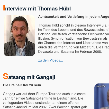
J. Krishnamurti
I
Jim Newman
nterview mit Thomas Hübl
Jörg Wedereit
Achtsamkeit und Vertiefung in jedem Auge
John David
John de Ruiter
Thomas Hübl spricht in diesem Interview u.a. 
im Tanz des Lebens und des Bewusstseins, d
Jürgen Hummes - die
Science, die falsch verstandene Sichtweise vo
Spirebos
Illusion, Synchronisation von Bewusstsein als
Kareem & Pratibha
die Chance des Internet und Übernahme von
durch die Vermehrung von Mitgefühl. Die Frag
Karim
Devasetu und Susanna im Februar 2008.
Karin Gerlach - Mayakarina
Karl Renz
zu den Videos...
Kevin
Kerstin Landwehr
S
atsang mit Gangaji
Lena Giger
Lino Heimild
Die Freiheit frei zu sein
Lisa Cairns
Gangaji war auf ihrer Europa-Tournee auch in diesem
Ludmilla und Roland
Jahr für einige Satsang-Termine in Deutschland. Die
Mada Dalian
vorliegenden Videos enstanden an einem offenen
Satsang-Abend im Mai 2007. Zwei Wochen später gab
Madhukar