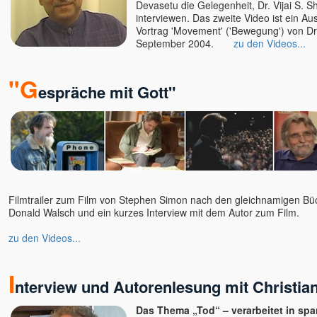
Devasetu die Gelegenheit, Dr. Vijai S. S
Nisargadatta
interviewen. Das zweite Video ist ein A
Nishkàma
Vortrag 'Movement' ('Bewegung') von D
September 2004.
zu den Videos...
Nishta
Nukunu
"G
Olena
espräche mit Gott"
Oliver
Osho
Padma u. Torsten
Papaji
Pari u. Satyaa
Philipp
Filmtrailer zum Film von Stephen Simon nach den gleichnamigen Bü
Paul Smit
Donald Walsch und ein kurzes Interview mit dem Autor zum Film.
Petra
zu den Videos...
Poraj, Alexander
Prajnaji
I
Prashantam
nterview und Autorenlesung mit Christia
Pratibha u. Kareem
Das Thema „Tod“ – verarbeitet in sp
Prem Joshua