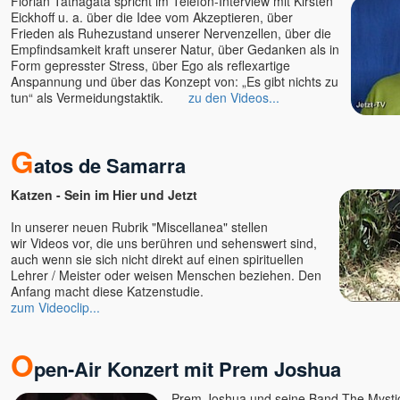
Florian Tathagata spricht im Telefon-Interview mit Kirsten
Eickhoff u. a. über die Idee vom Akzeptieren, über
Frieden als Ruhezustand unserer Nervenzellen, über die
Empfindsamkeit kraft unserer Natur, über Gedanken als in
Form gepresster Stress, über Ego als reflexartige
Anspannung und über das Konzept von: „Es gibt nichts zu
tun“ als Vermeidungstaktik.
zu den Videos...
G
atos de Samarra
Katzen - Sein im Hier und Jetzt
In unserer neuen Rubrik "Miscellanea" stellen
wir Videos vor, die uns berühren und sehenswert sind,
auch wenn sie sich nicht direkt auf einen spirituellen
Lehrer / Meister oder weisen Menschen beziehen. Den
Anfang macht diese Katzenstudie.
zum Videoclip...
O
pen-Air Konzert mit Prem Joshua
Prem Joshua und seine Band The Mystic