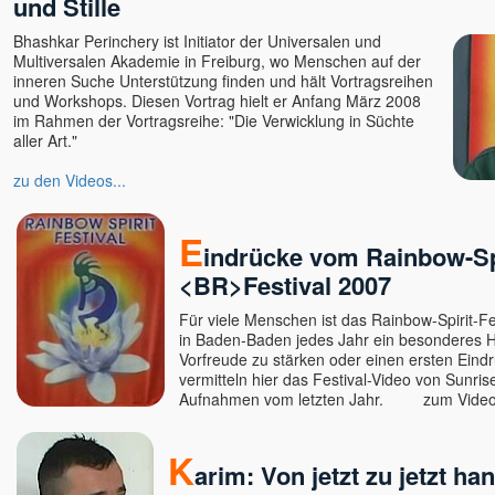
und Stille
Bhashkar Perinchery ist Initiator der Universalen und
Multiversalen Akademie in Freiburg, wo Menschen auf der
inneren Suche Unterstützung finden und hält Vortragsreihen
und Workshops. Diesen Vortrag hielt er Anfang März 2008
im Rahmen der Vortragsreihe: "Die Verwicklung in Süchte
aller Art."
zu den Videos...
E
indrücke vom Rainbow-Spi
<BR>Festival 2007
Für viele Menschen ist das Rainbow-Spirit-Fe
in Baden-Baden jedes Jahr ein besonderes H
Vorfreude zu stärken oder einen ersten Eind
vermitteln hier das Festival-Video von Sunris
Aufnahmen vom letzten Jahr.
zum Videoc
K
arim: Von jetzt zu jetzt ha