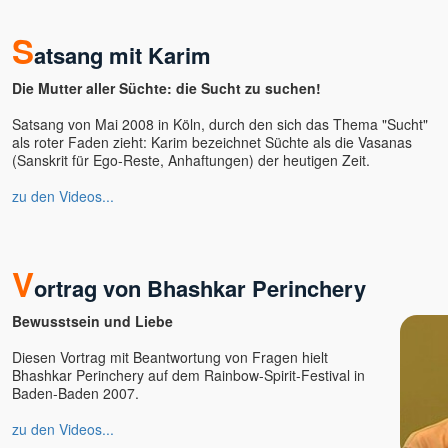
Teresa-Maria Sura
S
atsang mit Karim
Thomas Herz
Thomas Karow
Die Mutter aller Süchte: die Sucht zu suchen!
Thomas Mariam Sura u.
Teresa Sura
Satsang von Mai 2008 in Köln, durch den sich das Thema "Sucht"
als roter Faden zieht: Karim bezeichnet Süchte als die Vasanas
Tim Taxis
(Sanskrit für Ego-Reste, Anhaftungen) der heutigen Zeit.
Tobias
Tony Parsons
zu den Videos...
Tony Samara
Torsten & Padma
Tyohar
V
ortrag von Bhashkar Perinchery
U. G. Krishnamurti
Unmani
Bewusstsein und Liebe
Uwe Lilienthal
Diesen Vortrag mit Beantwortung von Fragen hielt
Vanessa
Bhashkar Perinchery auf dem Rainbow-Spirit-Festival in
Baden-Baden 2007.
Veeresh †
Veit Lindau
zu den Videos...
Venu (Marie)