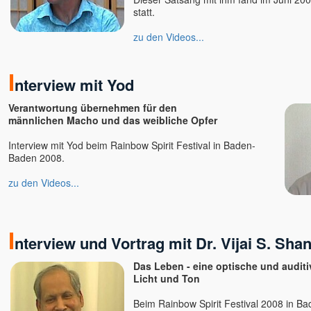
Mario Hirt
statt.
Marlon
zu den Videos...
Marta Soraya
Martin Erdmann
I
Martina Gallmetzer
nterview mit Yod
Mayakarina Karin Gerlach
Verantwortung übernehmen für den
Meike Schütt
männlichen Macho und das weibliche Opfer
Michael Barnett †
Interview mit Yod beim Rainbow Spirit Festival in Baden-
Michael Roads
Baden 2008.
Moksha
zu den Videos...
Mooji
Muni
Nabala
I
Nada
nterview und Vortrag mit Dr. Vijai S. Sha
Naho Owada
Das Leben - eine optische und auditi
Narada
Licht und Ton
Neeru
Beim Rainbow Spirit Festival 2008 in B
Niina