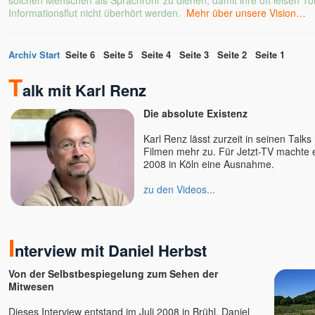
solchen Menschen als Sprachrohr zu dienen, damit ihre oft leisen Tö
ANdy
Informationsflut nicht überhört werden.
Mehr über unsere Vision…
Angaangaq
Angelika Winklhofer
Archiv Start
Seite 6
Seite 5
Seite 4
Seite 3
Seite 2
Seite 1
Annette Kaiser
T
Anssi
alk mit Karl Renz
Anushree
Die absolute Existenz
Arjuna
Arne Eckert
Karl Renz lässt zurzeit in seinen Talk
Artur
Filmen mehr zu. Für Jetzt-TV machte 
2008 in Köln eine Ausnahme.
Astamaya
Avinash u. Gyandeva
zu den Videos...
Bernie Prior
Bettina Hallifax
I
Bewusstseinsschule
nterview mit Daniel Herbst
geistreich
Bhashkar Perinchery
Von der Selbstbespiegelung zum Sehen der
Braum, Slyvia & Franz,
Mitwesen
Geistheilung nach Horst
Krone
Dieses Interview entstand im Juli 2008 in Brühl. Daniel