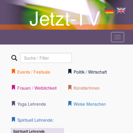
Jetzt-TV
Menü
anzeige
Events / Festivals
Politik / Wirtschaft
Frauen / Weiblichkeit
KünstlerInnen
Yoga Lehrende
Weise Menschen
Spirituell Lehrende:
Spirituell Lehrende