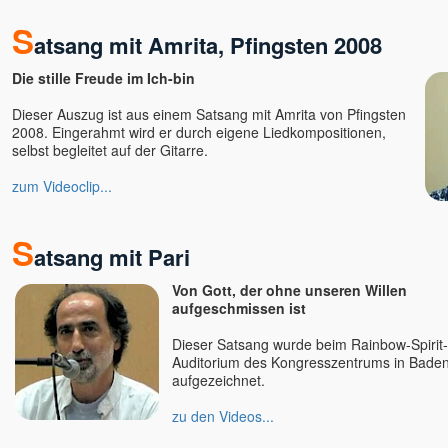
Satyam S. Kathrein
S
Shankar, Dr.
atsang mit Amrita, Pfingsten 2008
Shiva
Die stille Freude im Ich-bin
Shivkrupanand Swami, Shree
& Guruma
Dieser Auszug ist aus einem Satsang mit Amrita von Pfingsten
Shubhraji
2008. Eingerahmt wird er durch eigene Liedkompositionen,
Sinchota
selbst begleitet auf der Gitarre.
Soham (Samarpan)
zum Videoclip...
Sophia
Spirit Talks mit Isabella Wirth
S
Sri Vast
atsang mit Pari
Stefan Hiene
Von Gott, der ohne unseren Willen
Steffen Lohrer
aufgeschmissen ist
Subhash
Dieser Satsang wurde beim Rainbow-Spirit-
Suprya Gina
Auditorium des Kongresszentrums in Bade
Svagat u. Yatro
aufgezeichnet.
Sven Sein
zu den Videos...
Tara
Tara Bondi