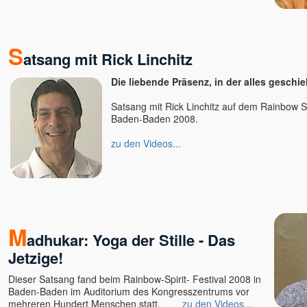
Verena Fleißner Egobuster
Verena Kamphausen
S
Vincenzo Califano
atsang mit Rick Linchitz
Vincenzo Kavod Altepost
Die liebende Präsenz, in der alles geschie
Werner Meier
Wilhelm Reich
Satsang mit Rick Linchitz auf dem Rainbow Spi
Willigis Jäger †
Baden-Baden 2008.
Wojtek Gorecki
zu den Videos...
Wolfgang Kerschbaummayr
Yod †
Yolande Duran-Serrano
Yvonne Unger
Zanko
M
adhukar: Yoga der Stille - Das
Jetzige!
Dieser Satsang fand beim Rainbow-Spirit- Festival 2008 in
Baden-Baden im Auditorium des Kongresszentrums vor
mehreren Hundert Menschen statt.
zu den Videos...