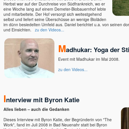
Herbst war auf der Durchreise von Südfrankreich, wo er
Bruno Würtenberger - Free
eine Woche lang auf einem Demeter-Biobauernhof lebte
Spirit TV
und mitarbeitete. Der Hof versorgt sich weitestgehend
Byron Katie
selbst und liefert seine Überschüsse an wenige Bioläden
Canela Michelle Meyers
im dünn besiedelten Umfeld aus. Daniel berichtet u.a. von seinen do
und Einsichten.
zu den Videos...
Cara Barbi Lienert
Caro Fischer
M
Cesar Teruel
adhukar: Yoga der Sti
Chandrika
Event mit Madhukar im Mai 2008.
Charles Kunow
Christian Meyer
zu den Videos...
Christian Salvesen
Christine Seidel
Claudia Filkov
I
Claudius Geiger
nterview mit Byron Katie
Dalai Lama
Alles lieben – auch die Gedanken
Dana Raimann
Daniel Herbst
Dieses Interview mit Byron Katie, der Begründerin von "The
Work", fand im Juli 2008 in Bad Neuenahr statt bei Byron
Daniel Odier