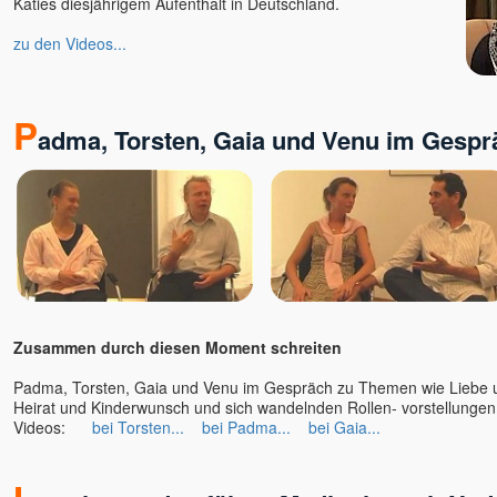
Katies diesjährigem Aufenthalt in Deutschland.
Daniel Rüger
Daniel Stötter
zu den Videos...
Daniela Schuchardt
Deepak
P
Deva Vanessa Van Echten
adma, Torsten, Gaia und Venu im Gespr
Deva Satpriya
Devasetu - ORKASIS-
Meditation
Devi
Dhyan Mikael
Dirk Hessel
Dittmar Kruse
Dolano
Zusammen durch diesen Moment schreiten
Eckhart Tolle u. Kim Eng
Padma, Torsten, Gaia und Venu im Gespräch zu Themen wie Liebe u
Edgar OWK Hofer
Heirat und Kinderwunsch und sich wandelnden Rollen- vorstell
Egobuster Verena Fleißner
Videos:
bei Torsten...
bei Padma...
bei Gaia...
Eli
Elios