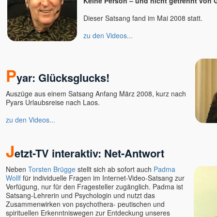
Keine Person – und nicht getrennt von G
Dieser Satsang fand im Mai 2008 statt.
zu den Videos...
P
yar: Glücksglucks!
Auszüge aus einem Satsang Anfang März 2008, kurz nach
Pyars Urlaubsreise nach Laos.
zu den Videos...
J
etzt-TV interaktiv: Net-Antwort
Neben
Torsten Brügge
stellt sich ab sofort auch
Padma
Wollf
für individuelle Fragen im Internet-Video-Satsang zur
Verfügung, nur für den Fragesteller zugänglich. Padma ist
Satsang-Lehrerin und Psychologin und nutzt das
Zusammenwirken von psychothera- peutischen und
spirituellen Erkenntniswegen zur Entdeckung unseres