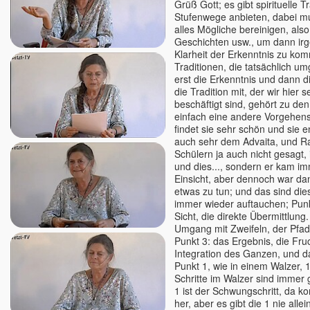
Grüß Gott; es gibt spirituelle T
Stufenwege anbieten, dabei m
alles Mögliche bereinigen, also
Geschichten usw., um dann ir
Klarheit der Erkenntnis zu kom
Traditionen, die tatsächlich u
erst die Erkenntnis und dann d
die Tradition mit, der wir hier 
beschäftigt sind, gehört zu den 
einfach eine andere Vorgehen
findet sie sehr schön und sie en
auch sehr dem Advaita, und R
Schülern ja auch nicht gesagt, 
und dies..., sondern er kam im
Einsicht, aber dennoch war dan
etwas zu tun; und das sind die
immer wieder auftauchen; Punk
Sicht, die direkte Übermittlung.
Umgang mit Zweifeln, der Pfad,
Punkt 3: das Ergebnis, die Fru
Integration des Ganzen, und 
Punkt 1, wie in einem Walzer, 1,
Schritte im Walzer sind immer g
1 ist der Schwungschritt, da k
her, aber es gibt die 1 nie alle