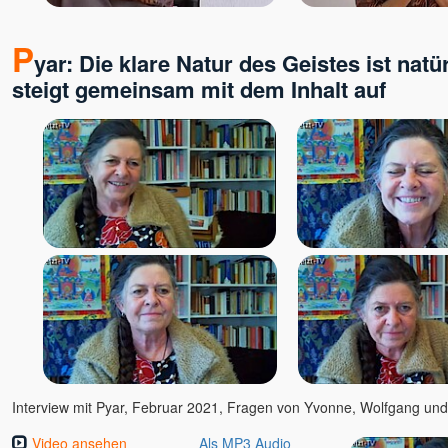
Premananda / John David
Premdas
P
yar: Die klare Natur des Geistes ist natü
Premodaya
steigt gemeinsam mit dem Inhalt auf
Pyar
Ralf Heske
Rama
Ramana Maharshi
Ramesh - Ronny
Ramesh Balsekar
Rani Kaluza
Rania
Ranjit Maharaj
Reimund Kästner
Renate Ma Nishcala, jetzt:
Nishkàma
Ria Panen Godesberg
Interview mit Pyar, Februar 2021, Fragen von Yvonne, Wolfgang un
Richard Gruber
Richard Sylvester
Video ansehen
Als MP3 Audio