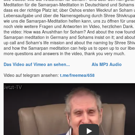
Daniel Rüger
Meditation für die Samarpan-Meditation in Deutschland und Sohams
dass es der richtige Platz ist; über Oshos ersten Weckruf an Soha
Daniel Stötter
Lebensaufgabe und über die Namensgebung durch Shree Shivkrup
Daniela Schuchardt
wie uns die Samarpan-Meditation helfen kann, uns zu öffnen für unse
Deepak
noch viele weitere Fragen und Antworten im Video, herzlichen Dank.
the video: How was Anushthan for Soham? And about the now found 
Deva Vanessa Van Echten
Samarpan meditation in Germany and Sohams insist on it; and about 
Deva Satpriya
up call and Soham's life mission and about the naming by Shree S
and how the Samarpan meditation can help us to open up to our liber
Devasetu - ORKASIS-
more questions and answers in the video, thank you very much.
Meditation
Devi
Das Video auf Vimeo an sehen...
Als MP3 Audio
Dhyan Mikael
Video auf telegram ansehen:
t.me/freemea/658
Dirk Hessel
Dittmar Kruse
Dolano
Eckhart Tolle u. Kim Eng
Edgar OWK Hofer
Egobuster Verena Fleißner
Eli
Elios
Play