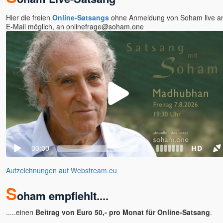
ANdy
Hier die freien
Online-Satsangs
ohne Anmeldung von Soham live a
Angaangaq
E-Mail möglich, an onlinefrage@soham.one
Angelika Winklhofer
Annette Kaiser
Anssi
Anushree
Arjuna
Arne Eckert
Artur
Astamaya
Avinash u. Gyandeva
Bernie Prior
Bettina Hallifax
Bewusstseinsschule
Aufzeichnungen auf Webstream.eu
geistreich
S
Bhashkar Perinchery
oham empfiehlt....
Braum, Slyvia & Franz,
Geistheilung nach Horst
.....einen
Beitrag von Euro 50,- pro Monat für Online-Satsang
.
Krone