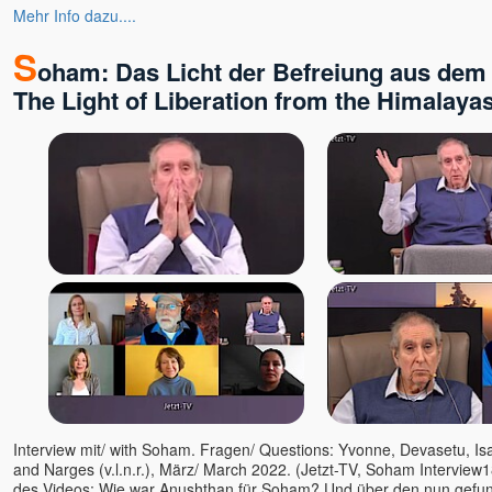
Mehr Info dazu....
Bruno Würtenberger - Free
Spirit TV
S
oham: Das Licht der Befreiung aus dem
Byron Katie
Canela Michelle Meyers
The Light of Liberation from the Himalaya
Cara Barbi Lienert
Caro Fischer
Cesar Teruel
Chandrika
Charles Kunow
Christian Meyer
Christian Salvesen
Christine Seidel
Claudia Filkov
Claudius Geiger
Dalai Lama
Dana Raimann
Interview mit/ with Soham. Fragen/ Questions: Yvonne, Devasetu, Isa
Daniel Herbst
and Narges (v.l.n.r.), März/ March 2022. (Jetzt-TV, Soham Interview
Daniel Odier
des Videos: Wie war Anushthan für Soham? Und über den nun gefun