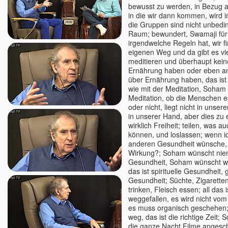
bewusst zu werden, in Bezug au
Premananda / John David
in die wir dann kommen, wird 
Premdas
die Gruppen sind nicht unbedin
Raum; bewundert, Swamaji fü
Premodaya
irgendwelche Regeln hat, wir 
Pyar
eigenen Weg und da gibt es vi
Ralf Heske
meditieren und überhaupt kei
Ernährung haben oder eben an
Rama
über Ernährung haben, das ist 
Ramana Maharshi
wie mit der Meditation, Soham 
Meditation, ob die Menschen 
Ramesh - Ronny
oder nicht, liegt nicht in unsere
Ramesh Balsekar
in unserer Hand, aber dies zu 
Rani Kaluza
wirklich Freiheit; teilen, was a
können, und loslassen; wenn i
Rania
anderen Gesundheit wünsche, 
Ranjit Maharaj
Wirkung?; Soham wünscht ni
Gesundheit, Soham wünscht w
Reimund Kästner
das ist spirituelle Gesundheit, 
Renate Ma Nishcala, jetzt:
Gesundheit; Süchte, Zigarette
Nishkàma
trinken, Fleisch essen; all das i
Ria Panen Godesberg
weggefallen, es wird nicht vo
es muss organisch geschehen; e
Richard Gruber
weg, das ist die richtige Zeit
Richard Sylvester
die ganze Nacht Filme angescha