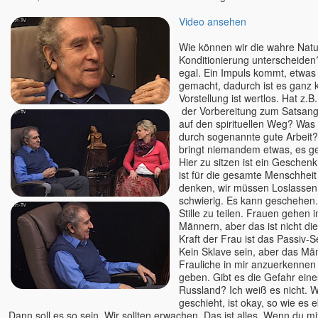
Video ansehen
Wie können wir die wahre Natu
Konditionierung unterscheiden?
egal. Ein Impuls kommt, etwas 
gemacht, dadurch ist es ganz k
Vorstellung ist wertlos. Hat z.B.
der Vorbereitung zum Satsang
auf den spirituellen Weg? Was 
durch sogenannte gute Arbeit?
bringt niemandem etwas, es ge
Hier zu sitzen ist ein Geschen
ist für die gesamte Menschheit
denken, wir müssen Loslassen 
schwierig. Es kann geschehen.
Stille zu teilen. Frauen gehen 
Männern, aber das ist nicht die
Kraft der Frau ist das Passiv-S
Kein Sklave sein, aber das Mä
Frauliche in mir anzuerkenne
geben. Gibt es die Gefahr eine
Russland? Ich weiß es nicht.
geschieht, ist okay, so wie es 
Dann soll es so sein. Wir sollten erwachen. Das ist alles. Wenn du mi