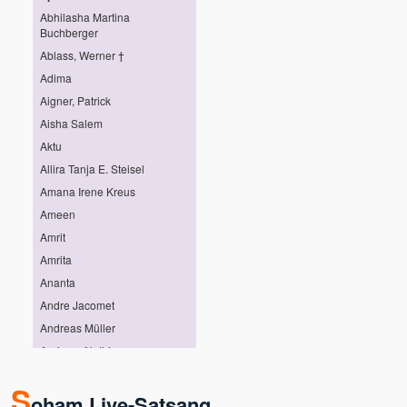
Abhilasha Martina
Buchberger
Ablass, Werner †
Adima
Aigner, Patrick
Aisha Salem
Aktu
Allira Tanja E. Steisel
Amana Irene Kreus
Ameen
Amrit
Amrita
Ananta
Andre Jacomet
Andreas Müller
Andreas Nothing
Andreas Pröhl
S
Andreas Stötter
oham Live-Satsang