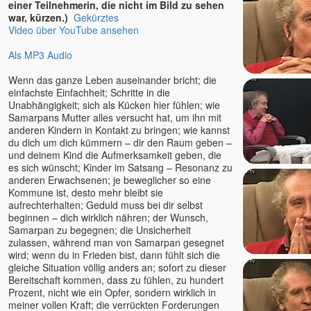
einer Teilnehmerin, die nicht im Bild zu sehen
war, kürzen.)
Gekürztes
Video über YouTube ansehen
Als MP3 Audio
Wenn das ganze Leben auseinander bricht; die
einfachste Einfachheit; Schritte in die
Unabhängigkeit; sich als Kücken hier fühlen; wie
Samarpans Mutter alles versucht hat, um ihn mit
anderen Kindern in Kontakt zu bringen; wie kannst
du dich um dich kümmern – dir den Raum geben –
und deinem Kind die Aufmerksamkeit geben, die
es sich wünscht; Kinder im Satsang – Resonanz zu
anderen Erwachsenen; je beweglicher so eine
Kommune ist, desto mehr bleibt sie
aufrechterhalten; Geduld muss bei dir selbst
beginnen – dich wirklich nähren; der Wunsch,
Samarpan zu begegnen; die Unsicherheit
zulassen, während man von Samarpan gesegnet
wird; wenn du in Frieden bist, dann fühlt sich die
gleiche Situation völlig anders an; sofort zu dieser
Bereitschaft kommen, dass zu fühlen, zu hundert
Prozent, nicht wie ein Opfer, sondern wirklich in
meiner vollen Kraft; die verrückten Forderungen