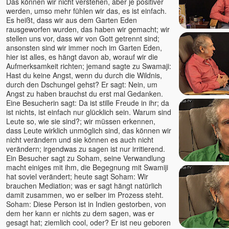
Das können wir nicht verstehen, aber je positiver
werden, umso mehr fühlen wir das, es ist einfach.
Es heißt, dass wir aus dem Garten Eden
rausgeworfen wurden, das haben wir gemacht; wir
stellen uns vor, dass wir von Gott getrennt sind;
ansonsten sind wir immer noch im Garten Eden,
hier ist alles, es hängt davon ab, worauf wir die
Aufmerksamkeit richten; jemand sagte zu Swamaji:
Hast du keine Angst, wenn du durch die Wildnis,
durch den Dschungel gehst? Er sagt: Nein, um
Angst zu haben brauchst du erst mal Gedanken.
Eine Besucherin sagt: Da ist stille Freude in ihr; da
ist nichts, ist einfach nur glücklich sein. Warum sind
Leute so, wie sie sind?; wir müssen erkennen,
dass Leute wirklich unmöglich sind, das können wir
nicht verändern und sie können es auch nicht
verändern; irgendwas zu sagen ist nur irritierend.
Ein Besucher sagt zu Soham, seine Verwandlung
macht einiges mit ihm, die Begegnung mit Swamiji
hat soviel verändert; heute sagt Soham: Wir
brauchen Mediation; was er sagt hängt natürlich
damit zusammen, wo er selber im Prozess steht.
Soham: Diese Person ist in Indien gestorben, von
dem her kann er nichts zu dem sagen, was er
gesagt hat; ziemlich cool, oder? Er ist neu geboren