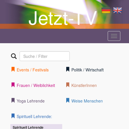
Jetzt-TV
Menü
anzeige
Events / Festivals
Politik / Wirtschaft
Frauen / Weiblichkeit
KünstlerInnen
Yoga Lehrende
Weise Menschen
Spirituell Lehrende:
Spirituell Lehrende