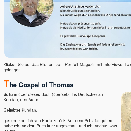
Verena Fleißner Egobuster
Verena Kamphausen
Vincenzo Califano
Vincenzo Kavod Altepost
Werner Meier
Wilhelm Reich
Willigis Jäger †
Wojtek Gorecki
Klicken Sie auf das Bild, um zum Portrait-Magazin mit Interviews, Te
Wolfgang Kerschbaummayr
gelangen.
Yod †
Yolande Duran-Serrano
T
he Gospel of Thomas
Yvonne Unger
Zanko
Soham
über dieses Buch (übersetzt ins Deutsche) an
Kundan, den Autor:
Geliebter Kundan,
gestern kam ich von Korfu zurück. Vor dem Schlafengehen
habe ich mir dein Buch kurz angeschaut und ich mochte, was
ich las.