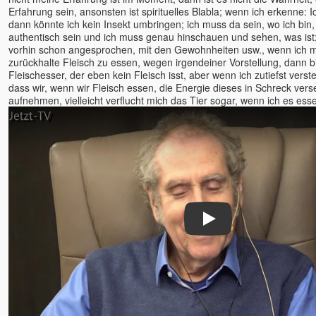
Satyam S. Kathrein
Erfahrung sein, ansonsten ist spirituelles Blabla; wenn ich erkenne: Ic
Shankar, Dr.
dann könnte ich kein Insekt umbringen; ich muss da sein, wo ich bin,
authentisch sein und ich muss genau hinschauen und sehen, was ist;
Shiva
vorhin schon angesprochen, mit den Gewohnheiten usw., wenn ich 
Shivkrupanand Swami, Shree
zurückhalte Fleisch zu essen, wegen irgendeiner Vorstellung, dann bi
& Guruma
Fleischesser, der eben kein Fleisch isst, aber wenn ich zutiefst verste
dass wir, wenn wir Fleisch essen, die Energie dieses in Schreck vers
Shubhraji
aufnehmen, vielleicht verflucht mich das Tier sogar, wenn ich es esse;
Sinchota
Soham (Samarpan)
Sophia
Spirit Talks mit Isabella Wirth
Sri Vast
Stefan Hiene
Steffen Lohrer
Play
Subhash
Suprya Gina
Svagat u. Yatro
Sven Sein
Tara
Tara Bondi