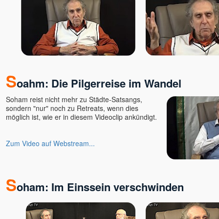
Mario Hirt
Marlon
Marta Soraya
Martin Erdmann
Martina Gallmetzer
Mayakarina Karin Gerlach
S
oahm: Die Pilgerreise im Wandel
Meike Schütt
Michael Barnett †
Soham reist nicht mehr zu Städte-Satsangs,
Michael Roads
sondern "nur" noch zu Retreats, wenn dies
möglich ist, wie er in diesem Videoclip ankündigt.
Moksha
Mooji
Muni
Zum Video auf Webstream...
Nabala
Nada
S
Naho Owada
oham: Im Einssein verschwinden
Narada
Neeru
Niina