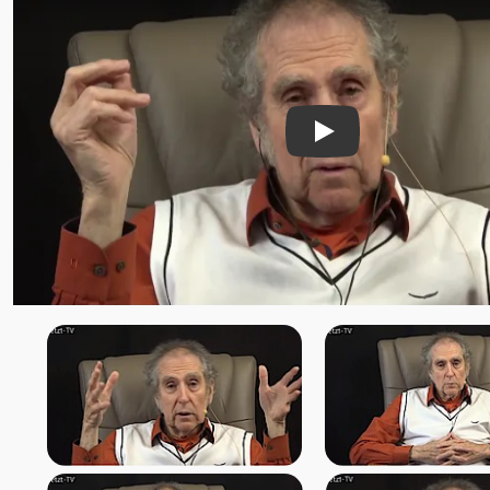
Mahima
Maitreya †
Malou
Mandakini
Manik
Play
Marc Stollreiter Herz-Prophet
Marco Sein
Marcus Powarzynski
Mari
Mari Nil †
Maria Anna Groß
Maria Dott-Carmon
Marialma
Mariam Nour
Mariam Thomas Sura u.
Teresa Sura
Mariananda
Marie (Venu)