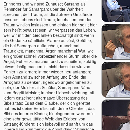
Erinnerns und wir sind Zuhause; Satsang als
Reminder für Samarpan; über die Wahrheit
sprechen; der Traum; all die äußeren Umstände
unseres Lebens sind Traum; innehalten und den
Traum wirklich loslassen und einfach hier sein; hier
sein heißt bewusst sein; wir verpassen das Leben,
weil wir mit den Gedanken beschäftigt sind; wenn
ein Gedanke sämtliche Alarme auslöst; Gefühle,
die bei Samarpan auftauchen, manchmal
Traurigkeit, manchmal Ärger, manchmal Wut, wie
ein großer schnell vorbeiziehender Sturm; über die
Angst, Fehler zu machen und zu scheitern; zufällig
etwas richtig machen ist nicht dasselbe wie von
Fehlern zu lernen; immer wieder neu anfangen;
kein Abstand zwischen Anfang und Ende; die
Arroganz zu denken, irgendwo angekommen zu
sein; der Meister als Schüler; Samarpans Nähe
zum Begriff Meister; in einer Liebesbeziehung mit
jedem einzelnen; alternative Übersetzung des
Bibelzitats: Es ist dein Glaube, der dich gerettet
hat: es ist deine Bereitschaft, deine Offenheit; das
Bild des inneren Kindes; hineingeboren werden in
eine sehr gewalttätige Welt; das Erleben von
Satsang-Kindern; sich liebevoll und sanft um das
innere Kind kümmern; die Angst davor Schwäche