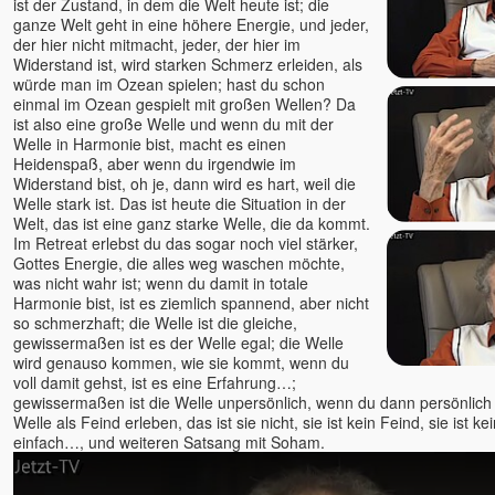
J. Krishnamurti
ist der Zustand, in dem die Welt heute ist; die
ganze Welt geht in eine höhere Energie, und jeder,
Jim Newman
der hier nicht mitmacht, jeder, der hier im
Jörg Wedereit
Widerstand ist, wird starken Schmerz erleiden, als
würde man im Ozean spielen; hast du schon
John David
einmal im Ozean gespielt mit großen Wellen? Da
John de Ruiter
ist also eine große Welle und wenn du mit der
Jürgen Hummes - die
Welle in Harmonie bist, macht es einen
Spirebos
Heidenspaß, aber wenn du irgendwie im
Widerstand bist, oh je, dann wird es hart, weil die
Kareem & Pratibha
Welle stark ist. Das ist heute die Situation in der
Karim
Welt, das ist eine ganz starke Welle, die da kommt.
Karin Gerlach - Mayakarina
Im Retreat erlebst du das sogar noch viel stärker,
Gottes Energie, die alles weg waschen möchte,
Karl Renz
was nicht wahr ist; wenn du damit in totale
Kevin
Harmonie bist, ist es ziemlich spannend, aber nicht
so schmerzhaft; die Welle ist die gleiche,
Kerstin Landwehr
gewissermaßen ist es der Welle egal; die Welle
Lena Giger
wird genauso kommen, wie sie kommt, wenn du
Lino Heimild
voll damit gehst, ist es eine Erfahrung…;
gewissermaßen ist die Welle unpersönlich, wenn du dann persönlich b
Lisa Cairns
Welle als Feind erleben, das ist sie nicht, sie ist kein Feind, sie ist ke
Ludmilla und Roland
einfach…, und weiteren Satsang mit Soham.
Mada Dalian
Madhukar