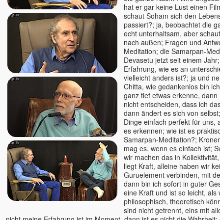
Rick Linchitz †
hat er gar keine Lust einen Fi
schaut Soham sich den Lebens
Robert Adams
passiert?; ja, beobachtet die ga
Roland und Ludmilla /
echt unterhaltsam, aber schaut
Erleuchtungs-Kongresse
nach außen; Fragen und Antw
Meditation; die Samarpan-Medi
Romen Banerjee
Devasetu jetzt seit einem Jah
Romeo Kovcin
Erfahrung, wie es an unterschi
Roland Engert
vielleicht anders ist?; ja und ne
Chitta, wie gedankenlos bin ic
Ronny
ganz tief etwas erkenne, dann
Ruth Parama
nicht entscheiden, dass ich d
dann ändert es sich von selbst;
Ryofu Pussel
Dinge einfach perfekt für uns,
Saajid
es erkennen; wie ist es praktis
Sabina Witzel
Samarpan-Meditation?; Krone
mag es, wenn es einfach ist; S
Sabine Kroiß
wir machen das in Kollektivität, 
Samarpan-Meditation
liegt Kraft, alleine haben wir 
Samuel Hassan Hanna
Guruelement verbinden, mit d
dann bin ich sofort in guter Ges
Sascha A. Jaksic
eine Kraft und ist so leicht, al
Sathya Jens Marionette
philosophisch, theoretisch könn
sind nicht getrennt, eins mit a
Satyaa u. Pari
nicht meine Erfahrung ist im Moment, dann ist es nicht die Wahrheit