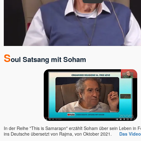
Ellen Kalwait-Borck u.
Slobodan
Ellie Roozdar
Ernst-Peter Flint
Evelin Rosenfeld
Florian Tathagata u. Julia
Schlosser
Francis Lucille
S
oul Satsang mit Soham
Friederike Hemsath
Gabriele Rudolph
Gaia
Ganga Mira
Gangaji u. Eli
geistreich
Bewusstseinsschule
Gerd Valentinelli
Gerhard Leon Laub
Gerhard Schrabal
In der Reihe "This is Samarapn" erzählt Soham über sein Leben in F
ins Deutsche übersetzt von Rajma, von Oktober 2021.
Das Video
Gopal