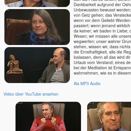
Dankbarkeit aufgrund der Osho
Unbewussten bewusst werden; t
von Geiz gehen; das Verstec
wenn vor dem Geliebt-Werden 
passiert; wenn jemand wirklich i
da keiner; wir baden in Liebe; 
Wesen; wir müssen alle unser
wegwerfen; unser wahrer Grun
stehen, wissen wir, dass nicht
die Ernsthaftigkeit, alle die Reg
loslassen, denn all das wird di
Urlaub vom Verstand; eines de
bei der Meditation ist Entspan
wahrnehmen, wie es in diesem
Als MP3 Audio
Video über YouTube ansehen