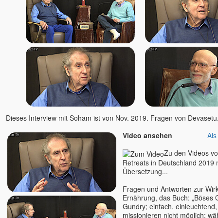
Nisargadatta
Nishkàma
Nishta
Nukunu
Olena
Oliver
Osho
Padma u. Torsten
Papaji
Dieses Interview mit Soham ist von Nov. 2019. Fragen von Devasetu
Pari u. Satyaa
Philipp
Video ansehen
Als
Paul Smit
Zu den Videos vo
Petra
Retreats in Deutschland 2019 
Poraj, Alexander
Übersetzung...
Prajnaji
Fragen und Antworten zur Wirku
Prashantam
Ernährung, das Buch: „Böses 
Pratibha u. Kareem
Gundry; einfach, einleuchtend
missionieren nicht möglich; w
Prem Joshua