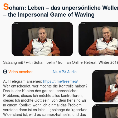
Grace
S
oham: Leben – das unpersönliche Wellens
Gurpreet
– the Impersonal Game of Waving
Hajo Michels - Kongresse
Scheinheilig!
Hans Steinke
Heinz Krug, Dr.
Helmut Charam Knüchel
HO
Ian Wolstenholme
Ilan Stephani
Satsang mit / with Soham beim / from an Online-Retreat, Winter 2019
Ina Rudolph
Video ansehen
Als MP3 Audio
Indira
Isaac Shapiro
Auf Telegram ansehen:
https://t.me/freemea/
Ivan Pietro
Wer entscheidet, wer möchte die Kontrolle haben?
Das ist der Knoten des ganzen menschlichen
Jac O'Keeffe
Problems, dieses Ich möchte alles kontrollieren,
Jayananda
dieses Ich möchte Gott sein, von dem her sind wir
in einem Konflikt, wenn ich einmal das Problem
Jeff Foster
verstehe dann ist es leicht...; solange da irgendwie
Jens Marionette
Widerstand ist, wird es schmerzhaft sein, und das